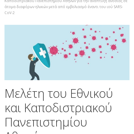
Καποδιστριακού Πανεπιστημίου Αθηνών για την ανάπτυξη ανοσίας σε
άτομα διαφόρων ηλικιών μετά από εμβολιασμό έναντι του ιού SARS-
CoV-2
Μελέτη του Εθνικού
και Καποδιστριακού
Πανεπιστημίου