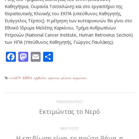
Καθηγήτρια, Ουρανία Τσιτσιλώνη) και στο εργαστήριο της
Θεραπευτικής Κλινικής του ΕΚΠΑ (υπεύθυνος Καθηγητής,
Ευάγγελος Τέρπος). Η μέτρηση των κυτταροκινών θα γίνει στο
Εθνικό Ίδρυμα Μελέτης Καρκίνου, Τμήμα Ανθρωπίνων
Ρετροϊών (National Cancer Institute, Human Retrovirus Section)
των ΗΠΑ (Υπεύθυνος Καθηγητής, Γιώργος Παυλάκης).
Facebook
Mastodon
Email
Μοιραστείτε
covid19
,
ΕΚΠΑ
,
εμβολιο
,
ερευνα
,
ηλικια
,
κορωνιος
PREVIOUS POST
Εκτιμώντας το Νερό
NEXT POST
Η επιβίωση είναι το πρώτο βήμα, η