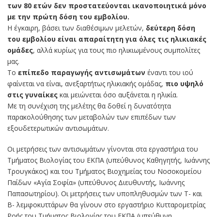
των 80 ετών δεν προστατεύονται ικανοποιητικά μόνο
με την πρώτη δόση του εμβολίου.
Η έγκαιρη, βάσει των διαθέσιμων μελετών,
δεύτερη δόση
του εμβολίου είναι απαραίτητη για όλες τις ηλικιακές
ομάδες
, αλλά κυρίως για τους πιο ηλικιωμένους συμπολίτες
μας.
Το
επίπεδο παραγωγής αντισωμάτων
έναντι του ιού
φαίνεται να είναι, ανεξαρτήτως ηλικιακής ομάδας,
πιο υψηλό
στις γυναίκες
και μειώνεται όσο αυξάνεται η ηλικία.
Με τη συνέχιση της μελέτης θα δοθεί η δυνατότητα
παρακολούθησης των μεταβολών των επιπέδων των
εξουδετερωτικών αντισωμάτων.
Οι μετρήσεις των αντισωμάτων γίνονται στα εργαστήρια του
Τμήματος Βιολογίας του ΕΚΠΑ (υπεύθυνος Καθηγητής, Ιωάννης
Τρουγκάκος) και του Τμήματος Βιοχημείας του Νοσοκομείου
Παίδων «Αγία Σοφία» (υπεύθυνος Διευθυντής, Ιωάννης
Παπασωτηρίου). Οι μετρήσεις των υποπληθυσμών των Τ- και
Β- λεμφοκυττάρων θα γίνουν στο εργαστήριο Κυτταρομετρίας
Ροής του Τμήματος Βιολογίας του ΕΚΠΑ (υπεύθυνη