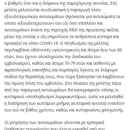
ο βαθμός όσο και η διάρκεια της παρεχόμενης ανοσίας. Στη
μελέτη μελετώνται συνδυαστικά η παραγωγή τόσο
εξουδετερωτικών αντισωμάτων (πρόκειται για αντισώματα τα
οποία «εξουδετερώνουν» τον ιό) όσο επιπλέον και
αντισωμάτων έναντι της περιοχής RBD της πρωτεϊνης ακίδας
μέσω της οποίας ο ιός επιμολύνει τα ανθρώπινα κύτταρα και
προκαλεί τη νόσο COVID-19. Ο πληθυσμός της μελέτης
περιλαμβάνει εθελοντές υγειονομικούς και άτομα άνω των 80
ετών, που έχουν ολοκληρώσει την διαδικασία του
εμβολιασμού, καθώς και άτομα 70-79 ετών και ασθενείς με
αιματολογικές κακοήθεις και συμπαγείς όγκους σε διάφορα
στάδια της θεραπείας τους, που τώρα ξεκίνησαν να λαμβάνουν
την πρώτη δόση του εμβολίου. Στο πλαίσιο της μελέτης πέρα
από την παραγωγή αντισωμάτων θα καταγραφούν επίσης οι
κυτταρικοί υποπληθυσμοί λεμφοκυττάρων, ώστε να μελετηθεί
η διατήρηση των κυττάρων μνήμης (κυτταρική ανοσία) εναντίον
του ιού σε βάθος χρόνου, καθώς και κυτταροκίνες φλεγμονής.
Οι μετρήσεις των αντισωμάτων γίνονται με εμπορικά
διαθέσιμες τεχνολογίες που έχουν εγκριθεί από τον