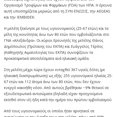
Οργανισμό Τροφίμων και Φαρμάκων (FDA) των ΗΠΑ. Η έρευνα
αυτή υποστηρίζεται μερικώς από τη ΣΥΝ-ΕΝΩΣΙΣ, την AEGEAS
και την ΙΕΜΒΙΘΕΚ.
Η μελέτη ξεκίνησε με τους υγειονομικούς (25-67 ετών) και τα
μέλη της κοινότητας άνω των 80 ετών που εμβολιάζονται στο
ΓΝΑ «Αλεξάνδρα». Οι κύριοι Ερευνητές της μελέτης Θάνος
Δημόπουλος (Πρύτανης του ΕΚΠΑ) και Ευάγγελος Τέρπος
(Καθηγητής Αιματολογίας του ΕΚΠΑ) συνοψίζουν τα
προκαταρκτικά αποτελέσματα ανά ηλικιακή ομάδα.
Στη μελέτη μέχρι τώρα έχουν ενταχθεί 367 υγιείς δότες (με
ηλικιακή διαστρωμάτωση) ως εξής: 255 υγειονομικοί ηλικίας 25-
67 ετών και 112 άτομα άνω των 80 ετών, που δεν έχουν
ενεργό κακοήθη νόσο. Από αυτούς βρέθηκαν ~9% θετικοί σε
εξουδετερωτικά αντισώματα (δηλαδή είχαν προηγούμενα
εκτεθεί στον ιό) ήδη κατά την ημέρα του πρώτου εμβολιασμού.
Από τους υγειονομικούς οι οποίοι ήταν αρνητικοί σε
αντισώματα με την ένταξη τους στη μελέτη, πάνω από 90%