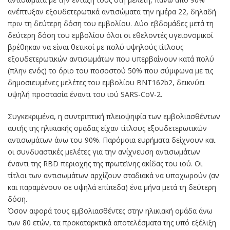
ανέπτυξαν εξουδετερωτικά αντισώματα την ημέρα 22, δηλαδή
πριν τη δεύτερη δόση του εμβολίου. Δύο εβδομάδες μετά τη
δεύτερη δόση του εμβολίου όλοι οι εθελοντές υγειονομικοί
βρέθηκαν να είναι θετικοί με πολύ υψηλούς τίτλους
εξουδετερωτικών αντισωμάτων που υπερβαίνουν κατά πολύ
(πλην ενός) το όριο του ποσοστού 50% που σύμφωνα με τις
δημοσιευμένες μελέτες του εμβολίου BNT162b2, δεικνύει
υψηλή προστασία έναντι του ιού SARS-CoV-2.
Συγκεκριμένα, η συντριπτική πλειοψηφία των εμβολιασθέντων
αυτής της ηλικιακής ομάδας είχαν τίτλους εξουδετερωτικών
αντισωμάτων άνω του 90%. Παρόμοια ευρήματα δείχνουν και
οι συνδυαστικές μελέτες για την ανίχνευση αντισωμάτων
έναντι της RBD περιοχής της πρωτεϊνης ακίδας του ιού. Οι
τίτλοι των αντισωμάτων αρχίζουν σταδιακά να υποχωρούν (αν
και παραμένουν σε υψηλά επίπεδα) ένα μήνα μετά τη δεύτερη
δόση.
Όσον αφορά τους εμβολιασθέντες στην ηλικιακή ομάδα άνω
των 80 ετών, τα προκαταρκτικά αποτελέσματα της υπό εξέλιξη