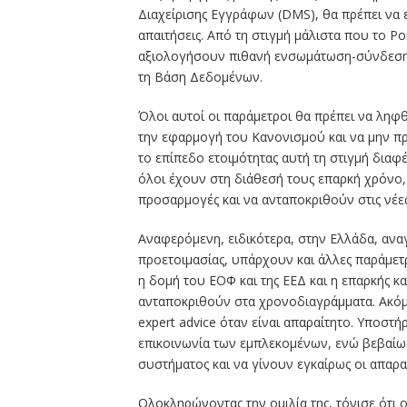
Διαχείρισης Εγγράφων (DMS), θα πρέπει να
απαιτήσεις. Από τη στιγμή μάλιστα που το Por
αξιολογήσουν πιθανή ενσωμάτωση-σύνδεση τ
τη Βάση Δεδομένων.
Όλοι αυτοί οι παράμετροι θα πρέπει να ληφθ
την εφαρμογή του Κανονισμού και να μην πρ
το επίπεδο ετοιμότητας αυτή τη στιγμή διαφέρ
όλοι έχουν στη διάθεσή τους επαρκή χρόνο,
προσαρμογές και να ανταποκριθούν στις νέες 
Αναφερόμενη, ειδικότερα, στην Ελλάδα, αναγ
προετοιμασίας, υπάρχουν και άλλες παράμετ
η δομή του ΕΟΦ και της ΕΕΔ και η επαρκής κ
ανταποκριθούν στα χρονοδιαγράμματα. Ακόμ
expert advice όταν είναι απαραίτητο. Υποστ
επικοινωνία των εμπλεκομένων, ενώ βεβαίω
συστήματος και να γίνουν εγκαίρως οι απαρα
Ολοκληρώνοντας την ομιλία της, τόνισε ότι 