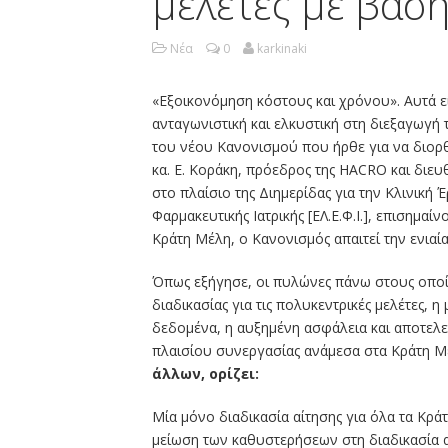
μελέτες με βάση
Νέα
0
karkinaki
«Εξοικονόμηση κόστους και χρόνου». Αυτά εί
ανταγωνιστική και ελκυστική στη διεξαγωγή 
του νέου Κανονισμού που ήρθε για να διορθώ
κα. Ε. Κοράκη, πρόεδρος της HACRO και δι
στο πλαίσιο της Διημερίδας για την Κλινική
Φαρμακευτικής Ιατρικής [ΕΛ.Ε.Φ.Ι.], επισημα
Κράτη Μέλη, ο Κανονισμός απαιτεί την ενιαί
Όπως εξήγησε, οι πυλώνες πάνω στους οποίο
διαδικασίας για τις πολυκεντρικές μελέτες, η
δεδομένα, η αυξημένη ασφάλεια και αποτελε
πλαισίου συνεργασίας ανάμεσα στα Κράτη Μ
άλλων, ορίζει:
Μία μόνο διαδικασία αίτησης για όλα τα Κρά
μείωση των καθυστερήσεων στη διαδικασία 