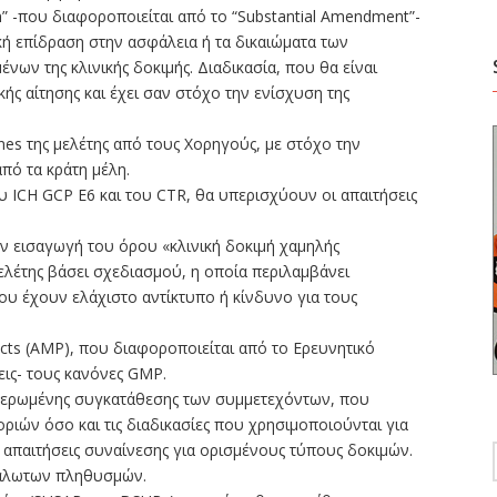
n” -που διαφοροποιείται από το “Substantial Amendment”-
κή επίδραση στην ασφάλεια ή τα δικαιώματα των
νων της κλινικής δοκιμής. Διαδικασία, που θα είναι
ής αίτησης και έχει σαν στόχο την ενίσχυση της
s της μελέτης από τους Χορηγούς, με στόχο την
πό τα κράτη μέλη.
υ ICH GCP E6 και του CTR, θα υπερισχύουν οι απαιτήσεις
ην εισαγωγή του όρου «κλινική δοκιμή χαμηλής
ελέτης βάσει σχεδιασμού, η οποία περιλαμβάνει
υ έχουν ελάχιστο αντίκτυπο ή κίνδυνο για τους
ucts (AMP), που διαφοροποιείται από το Ερευνητικό
εις- τους κανόνες GΜP.
νημερωμένης συγκατάθεσης των συμμετεχόντων, που
ών όσο και τις διαδικασίες που χρησιμοποιούνται για
απαιτήσεις συναίνεσης για ορισμένους τύπους δοκιμών.
υάλωτων πληθυσμών.