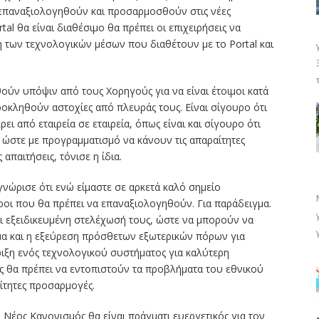
 επαναξιολογηθούν και προσαρμοσθούν στις νέες
tal θα είναι διαθέσιμο θα πρέπει οι επιχειρήσεις να
ων τεχνολογικών μέσων που διαθέτουν με το Portal και
ούν υπόψιν από τους Χορηγούς για να είναι έτοιμοι κατά
οκληθούν αστοχίες από πλευράς τους. Είναι σίγουρο ότι
ει από εταιρεία σε εταιρεία, όπως είναι και σίγουρο ότι
 ώστε με προγραμματισμό να κάνουν τις απαραίτητες
απαιτήσεις, τόνισε η ίδια.
νώρισε ότι ενώ είμαστε σε αρκετά καλό σημείο
ροι που θα πρέπει να επαναξιολογηθούν. Για παράδειγμα.
αι εξειδικευμένη στελέχωσή τους, ώστε να μπορούν να
α και η εξεύρεση πρόσθετων εξωτερικών πόρων για
ήριξη ενός τεχνολογικού συστήματος για καλύτερη
ς θα πρέπει να εντοπιστούν τα προβλήματα του εθνικού
ίτητες προσαρμογές.
ο Νέος Κανονισμός θα είναι πράγματι ευεργετικός για τον