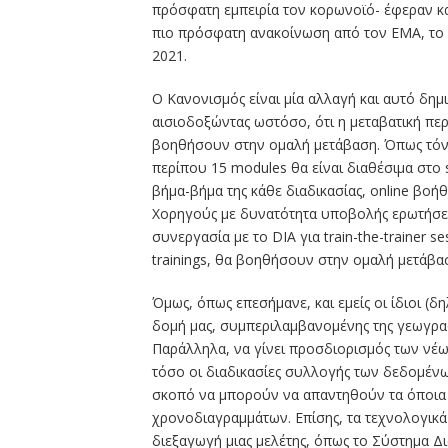
πρόσφατη εμπειρία τον κορωνοϊό- έφεραν κα
πιο πρόσφατη ανακοίνωση από τον ΕΜΑ, το σ
2021.
Ο Κανονισμός είναι μία αλλαγή και αυτό δημι
αισιοδοξώντας ωστόσο, ότι η μεταβατική πε
βοηθήσουν στην ομαλή μετάβαση. Όπως τόνισ
περίπου 15 modules θα είναι διαθέσιμα στο 
βήμα-βήμα της κάθε διαδικασίας, online βοήθε
Χορηγούς με δυνατότητα υποβολής ερωτήσεω
συνεργασία με το DIA για train-the-trainer s
trainings, θα βοηθήσουν στην ομαλή μετάβα
Όμως, όπως επεσήμανε, και εμείς οι ίδιοι (δ
δομή μας, συμπεριλαμβανομένης της γεωγρα
Παράλληλα, να γίνει προσδιορισμός των νέ
τόσο οι διαδικασίες συλλογής των δεδομένων
σκοπό να μπορούν να απαντηθούν τα όποια
χρονοδιαγραμμάτων. Επίσης, τα τεχνολογικά
διεξαγωγή μιας μελέτης, όπως το Σύστημα Δ