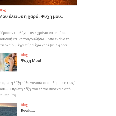
Blog
Μου έλειψε η χαρά, Ψυχή μου…
Πέρασαν τουλάχιστον 4 χρόνια να ακούσω
μουσική και να τραγουδήσω… Από εκείνο το
καλοκαίρι μέχρι τώρα έχω χορέψει 1 φορά…
Blog
Ψυχή Μου!
Η πρώτη λέξη κάθε γονιού: το παιδί μου, η ψυχή
μου… Η πρώτη λέξη που έλεγα συνέχεια από
την πρώτη…
Blog
Εννέα…