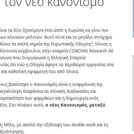
 τον νέο κανονισμό
ναι τα δύο ζητούμενα έτσι ώστε η Ευρώπη να γίνει πιο
των κλινικών μελετών. Αυτό είναι και το μεγάλο στοίχημα
σει τα ατελή σημεία της Ευρωπαϊκής Οδηγίας’’, τόνισε η
ευθύνουσα σύμβουλος στην εταιρεία CORONIS Research AE
 Έρευνα που διοργάνωσε η Ελληνική Εταιρεία
ίνοντας ότι ενώ η Οδηγία άφηνε το περιθώριο ερμηνείας στα
α και καθολική εφαρμογή του από όλους.
υς βασίστηκε ο Κανονισμός είναι η εναρμόνιση της
 μεγαλύτερη διαφάνεια σε κλινικές διαδικασίες και
σματικότητα των φαρμάκων και η δημιουργία ενός
έλη. Στο πλαίσιο αυτό,
ο νέος Κανονισμός, μεταξύ
τη Μέλη, με σκοπό την εξάλειψη τoυ double-work και τη
αξιολόγησης.