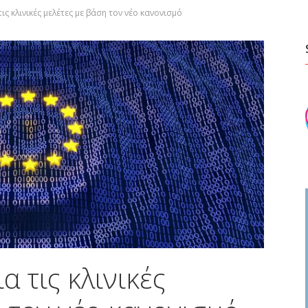
ις κλινικές μελέτες με βάση τον νέο κανονισμό
α τις κλινικές