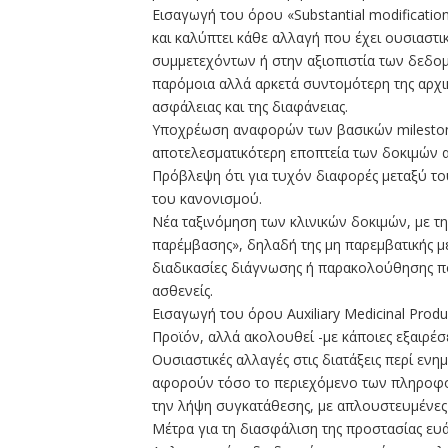
Εισαγωγή του όρου «Substantial modificatio
και καλύπτει κάθε αλλαγή που έχει ουσιαστι
συμμετεχόντων ή στην αξιοπιστία των δεδομέ
παρόμοια αλλά αρκετά συντομότερη της αρχικ
ασφάλειας και της διαφάνειας.
Υποχρέωση αναφορών των βασικών milestone
αποτελεσματικότερη εποπτεία των δοκιμών α
Πρόβλεψη ότι για τυχόν διαφορές μεταξύ το
του κανονισμού.
Νέα ταξινόμηση των κλινικών δοκιμών, με τ
παρέμβασης», δηλαδή της μη παρεμβατικής μ
διαδικασίες διάγνωσης ή παρακολούθησης πο
ασθενείς.
Εισαγωγή του όρου Auxiliary Medicinal Prod
Προϊόν, αλλά ακολουθεί -με κάποιες εξαιρέσ
Ουσιαστικές αλλαγές στις διατάξεις περί ε
αφορούν τόσο το περιεχόμενο των πληροφορι
την λήψη συγκατάθεσης, με απλουστευμένες 
Μέτρα για τη διασφάλιση της προστασίας ε