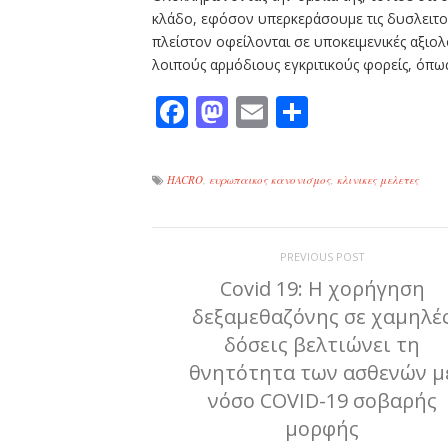
κλάδο, εφόσον υπερκεράσουμε τις δυσλειτου
πλείστον οφείλονται σε υποκειμενικές αξιο
λοιπούς αρμόδιους εγκριτικούς φορείς, όπως
Facebook
Mastodon
Email
Μοιραστε
HACRO
,
ευρωπαικος κανονισμος
,
κλινικες μελετες
PREVIOUS POST
Covid 19: Η χορήγηση
δεξαμεθαζόνης σε χαμηλέ
δόσεις βελτιώνει τη
θνητότητα των ασθενών μ
νόσο COVID-19 σοβαρής
μορφής