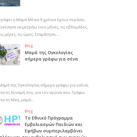
γράφει η Μαμά Μένια 9 χρόνια έχουν περάσει.
Ξεκίνησα να μετράω τους μήνες, τις εβδομάδες,
τις μέρες, τις ώρες. Σταμάτησα.…
Blog
Μαμά της Ογκολογίας
σήμερα γράφω για σένα
Μαμά της Ογκολογίας σήμερα γράφω για εσένα,
για τη δύναμή σου, για τον αγώνα σου. Γράφω
για τη Νίκη, μαμά…
Blog
Το Εθνικό Πρόγραμμα
Εμβολιασμών Παιδιών και
Εφήβων συμπεριλαμβάνει