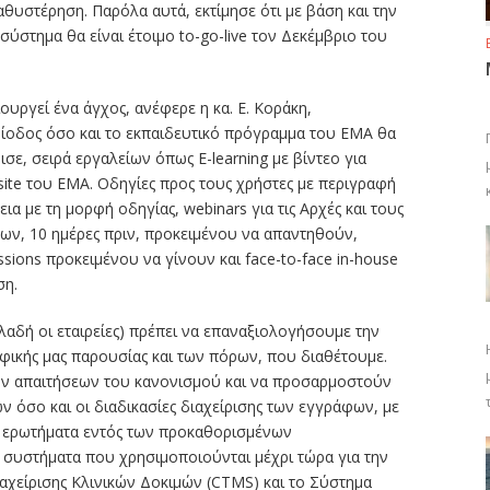
θυστέρηση. Παρόλα αυτά, εκτίμησε ότι με βάση και την
ύστημα θα είναι έτοιμο to-go-live τον Δεκέμβριο του
ουργεί ένα άγχος, ανέφερε η κα. E. Κοράκη,
ρίοδος όσο και το εκπαιδευτικό πρόγραμμα του ΕΜΑ θα
ε, σειρά εργαλείων όπως E-learning με βίντεο για
site του ΕΜΑ. Οδηγίες προς τους χρήστες με περιγραφή
ια με τη μορφή οδηγίας, webinars για τις Αρχές και τους
ν, 10 ημέρες πριν, προκειμένου να απαντηθούν,
essions προκειμένου να γίνουν και face-to-face in-house
ση.
ηλαδή οι εταιρείες) πρέπει να επαναξιολογήσουμε την
φικής μας παρουσίας και των πόρων, που διαθέτουμε.
ων απαιτήσεων του κανονισμού και να προσαρμοστούν
 όσο και οι διαδικασίες διαχείρισης των εγγράφων, με
 ερωτήματα εντός των προκαθορισμένων
 συστήματα που χρησιμοποιούνται μέχρι τώρα για την
ιαχείρισης Κλινικών Δοκιμών (CTMS) και το Σύστημα