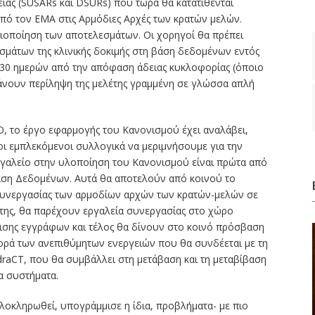
ας (SUSARs και DSURs) που τώρα θα κατατίθενται
από τον ΕΜΑ στις Αρμόδιες Αρχές των κρατών μελών.
οσιοποίηση των αποτελεσμάτων. Οι χορηγοί θα πρέπει
άτων της κλινικής δοκιμής στη βάση δεδομένων εντός
ός 30 ημερών από την απόφαση άδειας κυκλοφορίας (όποιο
βάνουν περίληψη της μελέτης γραμμένη σε γλώσσα απλή
, το έργο εφαρμογής του Κανονισμού έχει αναλάβει,
οι εμπλεκόμενοι συλλογικά να μεριμνήσουμε για την
ργαλείο στην υλοποίηση του Κανονισμού είναι πρώτα από
Βάση Δεδομένων. Αυτά θα αποτελούν από κοινού το
συνεργασίας των αρμοδίων αρχών των κρατών-μελών σε
έτης, θα παρέχουν εργαλεία συνεργασίας στο χώρο
ίρισης εγγράφων και τέλος θα δίνουν στο κοινό πρόσβαση
ορά των ανεπιθύμητων ενεργειών που θα συνδέεται με τη
udraCT, που θα συμβάλλει στη μετάβαση και τη μεταβίβαση
α συστήματα.
λοκληρωθεί, υπογράμμισε η ίδια, προβλήματα- με πιο