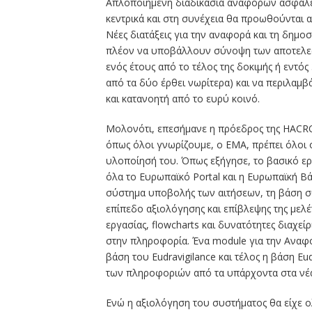
Απλοποιημένη διαδικασία αναφορών ασφαλεί
κεντρικά και στη συνέχεια θα προωθούνται 
Νέες διατάξεις για την αναφορά και τη δημ
πλέον να υποβάλλουν σύνοψη των αποτελεσμ
ενός έτους από το τέλος της δοκιμής ή εντ
από τα δύο έρθει νωρίτερα) και να περιλαμ
και κατανοητή από το ευρύ κοινό.
Μολονότι, επεσήμανε η πρόεδρος της HACRO
όπως όλοι γνωρίζουμε, ο ΕΜΑ, πρέπει όλοι 
υλοποίησή του. Όπως εξήγησε, το βασικό ε
όλα το Ευρωπαϊκό Portal και η Ευρωπαϊκή 
σύστημα υποβολής των αιτήσεων, τη βάση 
επίπεδο αξιολόγησης και επίβλεψης της μελ
εργασίας, flowcharts και δυνατότητες διαχε
στην πληροφορία. Ένα module για την Αναφ
βάση του Eudravigilance και τέλος η βάση E
των πληροφοριών από τα υπάρχοντα στα νέ
Ενώ η αξιολόγηση του συστήματος θα είχε ο