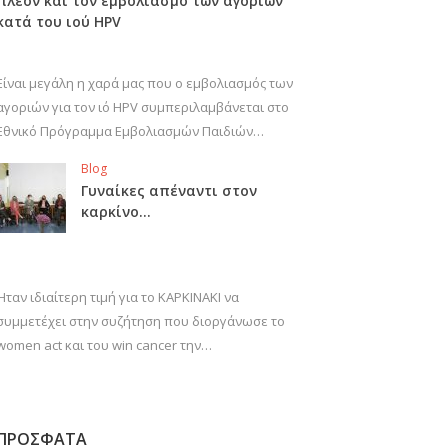
πλέον και τον εμβολιασμό των αγοριών
κατά του ιού HPV
Είναι μεγάλη η χαρά μας που ο εμβολιασμός των
αγοριών για τον ιό HPV συμπεριλαμβάνεται στο
Εθνικό Πρόγραμμα Εμβολιασμών Παιδιών…
Blog
Γυναίκες απέναντι στον
καρκίνο…
Ήταν ιδιαίτερη τιμή για το ΚΑΡΚΙΝΑΚΙ να
συμμετέχει στην συζήτηση που διοργάνωσε το
women act και του win cancer την…
ΠΡΟΣΦΑΤΑ