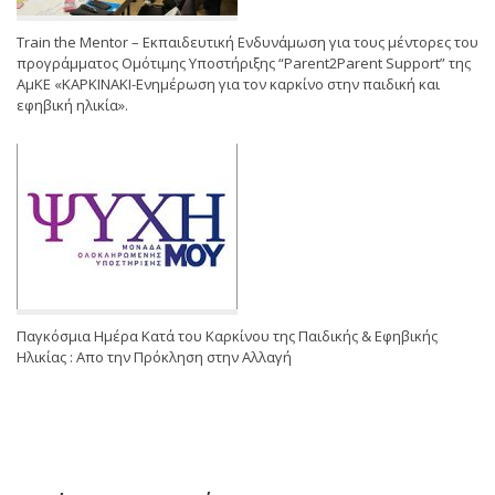
Train the Mentor – Εκπαιδευτική Ενδυνάμωση για τους μέντορες του
προγράμματος Ομότιμης Υποστήριξης “Parent2Parent Support” της
ΑμΚΕ «ΚΑΡΚΙΝΑΚΙ-Ενημέρωση για τον καρκίνο στην παιδική και
εφηβική ηλικία».
Παγκόσμια Ημέρα Κατά του Καρκίνου της Παιδικής & Εφηβικής
Ηλικίας : Απο την Πρόκληση στην Αλλαγή