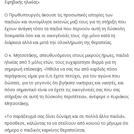
Εφηβικής ηλικίας».
Ο Πρωθυπουργός άκουσε τις προσωπικές ιστορίες των
παιδιών και συνομίλησε εκτενώς μαζί τους για τη στήριξη που
έχουν ανάγκη τόσο τα παιδιά που περνούν αυτή τη δύσκολη
δοκιμασία όσο και οι οικογένειές τους -όχι μόνο κατά τη
διάρκεια αλλά και μετά την ολοκλήρωση της θεραπείας.
Ο κ. Μητσοτάκης, απευθυνόμενος στους μικρούς ήρωες, παιδιά
ηλικίας από 5 μόλις ετών, τους ευχαρίστησε θερμά για τη
σημερινή επίσκεψη. «Ήθελα να σας πω από καρδιάς πόσο
περήφανος είμαι για ό,τι έχετε πετύχει, για τον αγώνα που
δώσατε, για το γεγονός ότι βγήκατε νικήτριες και νικητές, και
πόσο σημαντικό είναι να έχετε τις οικογένειές σας που σας
στήριξαν σε αυτή τη δύσκολη περιπέτεια», ανέφερε ο Κυριάκος
Μητσοτάκης.
«Το παράδειγμά σας δίνει δύναμη και σε πολλά άλλα παιδιά»,
πρόσθεσε, καλώντας τα να στείλουν από κοινού το μήνυμα ότι
σήμερα ο παιδικός καρκίνος θεραπεύεται.