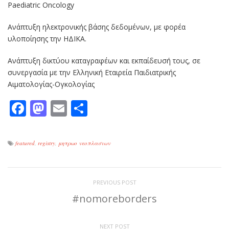
Paediatric Oncology
Ανάπτυξη ηλεκτρονικής βάσης δεδομένων, με φορέα
υλοποίησης την ΗΔΙΚΑ.
Ανάπτυξη δικτύου καταγραφέων και εκπαίδευσή τους, σε
συνεργασία με την Ελληνική Εταιρεία Παιδιατρικής
Αιματολογίας-Ογκολογίας
Facebook
Mastodon
Email
Μοιραστείτε
featured
,
registry
,
μητρωο νεοπλασιων
PREVIOUS POST
#nomoreborders
NEXT POST