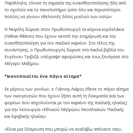
Παράλληλα, τόνισε τη σημασία της ευαισθητοποίησης ήδη από
το σχολείο και το πανεπιστήμιο ώστε όλο και περισσότεροι
πολίτες να γίνουν εθελοντές δότες μυελού των οστών.
Η Νεφέλη δώρισε στον Πρωθυπουργό τα κίτρινα κορδελάκια
(Yellow Ribbon) που έχουν σκοπό την ενημέρωση και την
ευαισθητοποίηση για τον παιδικό καρκίνο. Στο τέλος της
συνάντησης, ο Πρωθυπουργός δώρισε στα παιδιά βιβλία του
Ευγένιου Τριβιζά, υπέγραψε αφιερώσεις και τους ξενάγησε στο
Μέγαρο Μαξίμου.
*Ικανοποιείται ένα πάγιο αίτημα*
Εκ μέρους των γονέων, ο Γιάννης Λιάρος έθεσε το πάγιο αίτημα
των οικογενειών που έχουν ζήσει αυτή τη δοκιμασία (και των
φορέων που ασχολούνται με τον καρκίνο της παιδικής ηλικίας)
για την λειτουργία «Εθνικού Μητρώου Νεοπλασιών Παιδικής
και Εφηβικής ηλικίας».
«Είναι μια δέσμευση που μπορώ να αναλάβω απέναντι σας»,