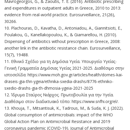
Mavrogeorgos, G., & Zaoutis, T. E. (2016). Antibiotic prescribing
and expenditures in outpatient adults in Greece, 2010 to 2013:
evidence from real-world practice. Eurosurveillance, 21(26),
30266.
10. Plachouras, D., Kavatha, D., Antoniadou, A., Giannitsioti, E.,
Poulakou, G., Kanellakopoulou, K., & Giamarellou, H. (2010).
Dispensing of antibiotics without prescription in Greece, 2008:
another link in the antibiotic resistance chain. Eurosurveillance,
15(7), 19488.
11. Εθνικό Σχέδιο για τη Δημόσια Υγεία. Υπουργείο Υγείας-
Γενική Γραμματεία Δημόσιας Υγείας 2021-2025. Διαθέσιμο στην
ιστοσελίδα: https://www.moh.gov.gr/articles/health/domes-kai-
draseis-gia-thn-ygeia/ethnika-sxedia-drashs/8776-ethniko-
sxedio-drashs-gia-th-dhmosia-ygeia-2021-2025
12. Ίδρυμα Σταύρος Νιάρχος. Πρωτοβουλία για την Υγεία.
Διαθέσιμο στον διαδικτυακό τόπο: https://www.snfhi.org/el/.
13. Khouja, T., Mitsantisuk, K., Tadrous, M., & Suda, K. J. (2022).
Global consumption of antimicrobials: impact of the WHO
Global Action Plan on Antimicrobial Resistance and 2019
coronavirus pandemic (COVID-19). Journal of Antimicrobial