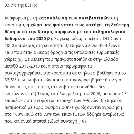
33,7% της ΕΕ) (6).
Αναφορικά με τη
κατανάλωση των αντιβιοτικών
στη
κοινότητα,
η χώρα μας φαίνεται πως κατέχει τη δεύτερη
θέση μετά την Κύπρο, σύμφωνα με τα επιδημιολογικά
δεδομένα του 2020
(8). Συγκεκριμένα, ο δείκτης DDD ανά
1000 κατοίκους στη κοινότητα βρέθηκε να είναι 32,4 έναντι
18,0 που ήταν ο μέσος όρος για τις υπόλοιπες ευρωπαϊκές
χώρες (6). Σε μελέτη που πραγματοποιήθηκε στην Ελλάδα
μεταξύ 2010-2013 και η οποία περιγράφει τις
συνταγογραφήσεις στη κοινότητα σε ενήλικες, βρέθηκε ότι το
33,5% των αντιβιοτικών που συνταγογραφήθηκαν ήταν για
διαγνώσεις στις οποίες τα αντιβιοτικά συνήθως δεν
ενδείκνυνται (9).Τέλος, σε άλλη μελέτη του 2008, μετά από 174
επισκέψεις στην ευρύτερη περιοχή των Αθηνών βρέθηκε ότι
αντιβιοτικό με ευρύ φάσμα δόθηκε χωρίς συνταγογράφηση
στο 100%, ενώ στο 73% των επισκέψεων δόθηκε αντιβιοτικό
που κανονικά απαιτεί ειδική συνταγή (10).
Η χώρα μας φαίνεται πως αναγνωρίζει την έκταση του