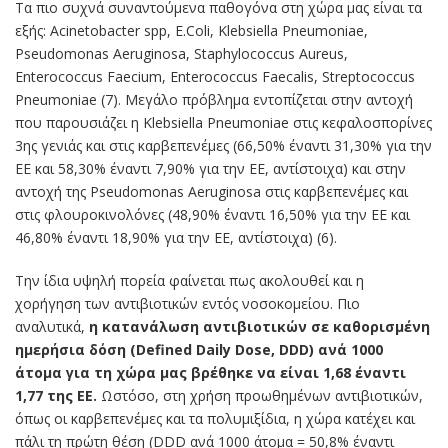
Τα πιο συχνά συναντούμενα παθογόνα στη χώρα μας είναι τα
εξής: Acinetobacter spp, E.Coli, Klebsiella Pneumoniae,
Pseudomonas Aeruginosa, Staphylococcus Aureus,
Enterococcus Faecium, Enterococcus Faecalis, Streptococcus
Pneumoniae (7). Μεγάλο πρόβλημα εντοπίζεται στην αντοχή
που παρουσιάζει η Klebsiella Pneumoniae στις κεφαλοσπορίνες
3ης γενιάς και στις καρβεπενέμες (66,50% έναντι 31,30% για την
ΕΕ και 58,30% έναντι 7,90% για την ΕΕ, αντίστοιχα) και στην
αντοχή της Pseudomonas Aeruginosa στις καρβεπενέμες και
στις φλουροκινολόνες (48,90% έναντι 16,50% για την ΕΕ και
46,80% έναντι 18,90% για την ΕΕ, αντίστοιχα) (6).
Την ίδια υψηλή πορεία φαίνεται πως ακολουθεί και η
χορήγηση των αντιβιοτικών εντός νοσοκομείου. Πιο
αναλυτικά,
η κατανάλωση αντιβιοτικών σε καθορισμένη
ημερήσια δόση (Defined Daily Dose, DDD) ανά 1000
άτομα για τη χώρα μας βρέθηκε να είναι 1,68 έναντι
1,77 της ΕΕ.
Ωστόσο, στη χρήση προωθημένων αντιβιοτικών,
όπως οι καρβεπενέμες και τα πολυμιξίδια, η χώρα κατέχει και
πάλι τη πρώτη θέση (DDD ανά 1000 άτομα = 50,8% έναντι