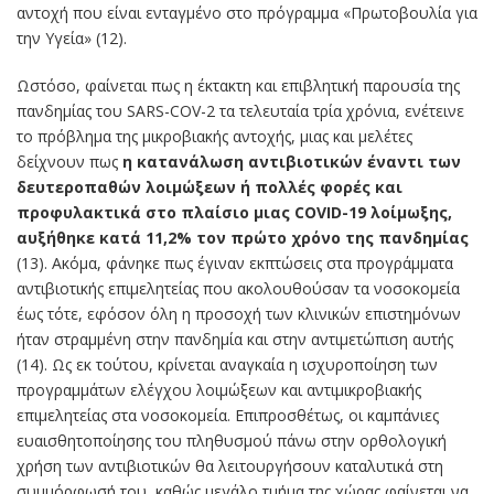
αντοχή που είναι ενταγμένο στο πρόγραμμα «Πρωτοβουλία για
την Υγεία» (12).
Ωστόσο, φαίνεται πως η έκτακτη και επιβλητική παρουσία της
πανδημίας του SARS-COV-2 τα τελευταία τρία χρόνια, ενέτεινε
το πρόβλημα της μικροβιακής αντοχής, μιας και μελέτες
δείχνουν πως
η κατανάλωση αντιβιοτικών έναντι των
δευτεροπαθών λοιμώξεων ή πολλές φορές και
προφυλακτικά στο πλαίσιο μιας COVID-19 λοίμωξης,
αυξήθηκε κατά 11,2% τον πρώτο χρόνο της πανδημίας
(13). Ακόμα, φάνηκε πως έγιναν εκπτώσεις στα προγράμματα
αντιβιοτικής επιμελητείας που ακολουθούσαν τα νοσοκομεία
έως τότε, εφόσον όλη η προσοχή των κλινικών επιστημόνων
ήταν στραμμένη στην πανδημία και στην αντιμετώπιση αυτής
(14). Ως εκ τούτου, κρίνεται αναγκαία η ισχυροποίηση των
προγραμμάτων ελέγχου λοιμώξεων και αντιμικροβιακής
επιμελητείας στα νοσοκομεία. Επιπροσθέτως, οι καμπάνιες
ευαισθητοποίησης του πληθυσμού πάνω στην ορθολογική
χρήση των αντιβιοτικών θα λειτουργήσουν καταλυτικά στη
συμμόρφωσή του, καθώς μεγάλο τμήμα της χώρας φαίνεται να