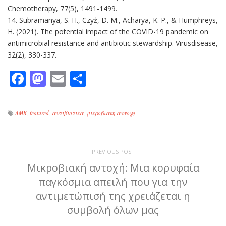
Chemotherapy, 77(5), 1491-1499.
14. Subramanya, S. H., Czyż, D. M., Acharya, K. P., & Humphreys,
H. (2021). The potential impact of the COVID-19 pandemic on
antimicrobial resistance and antibiotic stewardship. Virusdisease,
32(2), 330-337.
Facebook
Mastodon
Email
Μοιραστείτε
AMR
,
featured
,
αντιβιοτικα
,
μικροβιακη αντοχη
PREVIOUS POST
Μικροβιακή αντοχή: Μια κορυφαία
παγκόσμια απειλή που για την
αντιμετώπισή της χρειάζεται η
συμβολή όλων μας