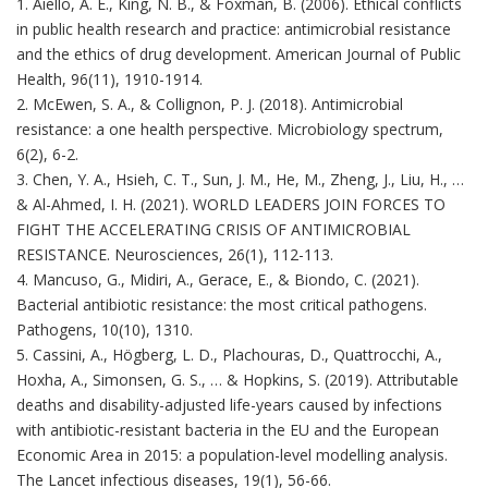
1. Aiello, A. E., King, N. B., & Foxman, B. (2006). Ethical conflicts
in public health research and practice: antimicrobial resistance
and the ethics of drug development. American Journal of Public
Health, 96(11), 1910-1914.
2. McEwen, S. A., & Collignon, P. J. (2018). Antimicrobial
resistance: a one health perspective. Microbiology spectrum,
6(2), 6-2.
3. Chen, Y. A., Hsieh, C. T., Sun, J. M., He, M., Zheng, J., Liu, H., …
& Al-Ahmed, I. H. (2021). WORLD LEADERS JOIN FORCES TO
FIGHT THE ACCELERATING CRISIS OF ANTIMICROBIAL
RESISTANCE. Neurosciences, 26(1), 112-113.
4. Mancuso, G., Midiri, A., Gerace, E., & Biondo, C. (2021).
Bacterial antibiotic resistance: the most critical pathogens.
Pathogens, 10(10), 1310.
5. Cassini, A., Högberg, L. D., Plachouras, D., Quattrocchi, A.,
Hoxha, A., Simonsen, G. S., … & Hopkins, S. (2019). Attributable
deaths and disability-adjusted life-years caused by infections
with antibiotic-resistant bacteria in the EU and the European
Economic Area in 2015: a population-level modelling analysis.
The Lancet infectious diseases, 19(1), 56-66.