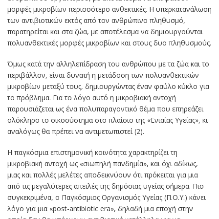
μορφές μικροβίων περισσότερο ανθεκτικές. Η υπερκατανάλωση
των αντιβιοτικών εκτός από τον ανθρώπινο πληθυσμό,
παρατηρείται και στα ζώα, με αποτέλεσμα να δημιουργούνται
πολυανθεκτικές μορφές μικροβίων και στους δυο πληθυσμούς.
Όμως κατά την αλληλεπίδραση του ανθρώπου με τα ζώα και το
περιβάλλον, είναι δυνατή η μετάδοση των πολυανθεκτικών
μικροβίων μεταξύ τους, δημιουργώντας έναν φαύλο κύκλο για
το πρόβλημα. Για το λόγο αυτό η μικροβιακή αντοχή
παρουσιάζεται ως ένα πολυπαραγοντικό θέμα που επηρεάζει
ολόκληρο το οικοσύστημα στο πλαίσιο της «Ενιαίας Υγείας», κι
αναλόγως θα πρέπει να αντιμετωπιστεί (2).
Η παγκόσμια επιστημονική κοινότητα χαρακτηρίζει τη
μικροβιακή αντοχή ως «σιωπηλή πανδημία», και όχι αδίκως,
μιας και πολλές μελέτες αποδεικνύουν ότι πρόκειται για μια
από τις μεγαλύτερες απειλές της δημόσιας υγείας σήμερα. Πιο
συγκεκριμένα, ο Παγκόσμιος Οργανισμός Υγείας (Π.Ο.Υ.) κάνει
λόγο για μια «post-antibiotic era», δηλαδή μια εποχή στην