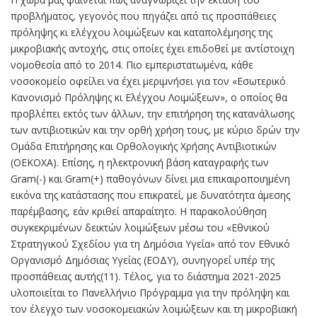
προβλήματος, γεγονός που πηγάζει από τις προσπάθειες
πρόληψης κι ελέγχου λοιμώξεων και καταπολέμησης της
μικροβιακής αντοχής, στις οποίες έχει επιδοθεί με αντίστοιχη
νομοθεσία από το 2014. Πιο εμπεριστατωμένα, κάθε
νοσοκομείο οφείλει να έχει μεριμνήσει για τον «Εσωτερικό
Κανονισμό Πρόληψης κι Ελέγχου Λοιμώξεων», ο οποίος θα
προβλέπει εκτός των άλλων, την επιτήρηση της κατανάλωσης
των αντιβιοτικών και την ορθή χρήση τους, με κύριο δρών την
Ομάδα Επιτήρησης και Ορθολογικής Χρήσης Αντιβιοτικών
(ΟΕΚΟΧΑ). Επίσης, η ηλεκτρονική βάση καταγραφής των
Gram(-) και Gram(+) παθογόνων δίνει μια επικαιροποιημένη
εικόνα της κατάστασης που επικρατεί, με δυνατότητα άμεσης
παρέμβασης, εάν κριθεί απαραίτητο. Η παρακολούθηση
συγκεκριμένων δεικτών λοιμώξεων μέσω του «Εθνικού
Στρατηγικού Σχεδίου για τη Δημόσια Υγεία» από τον Εθνικό
Οργανισμό Δημόσιας Υγείας (ΕΟΔΥ), συνηγορεί υπέρ της
προσπάθειας αυτής(11). Τέλος, για το διάστημα 2021-2025
υλοποιείται το Πανελλήνιο Πρόγραμμα για την πρόληψη και
τον έλεγχο των νοσοκομειακών λοιμώξεων και τη μικροβιακή