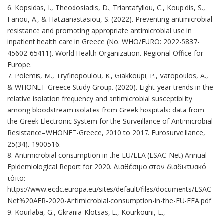
6. Kopsidas, I., Theodosiadis, D., Triantafyllou, C., Koupidis, S.,
Fanou, A., & Hatzianastasiou, S. (2022). Preventing antimicrobial
resistance and promoting appropriate antimicrobial use in
inpatient health care in Greece (No. WHO/EURO: 2022-5837-
45602-65411). World Health Organization. Regional Office for
Europe.
7. Polemis, M., Tryfinopoulou, K., Giakkoupi, P., Vatopoulos, A.,
& WHONET-Greece Study Group. (2020). Eight-year trends in the
relative isolation frequency and antimicrobial susceptibility
among bloodstream isolates from Greek hospitals: data from
the Greek Electronic System for the Surveillance of Antimicrobial
Resistance–WHONET-Greece, 2010 to 2017. Eurosurveillance,
25(34), 1900516.
8. Antimicrobial consumption in the EU/EEA (ESAC-Net) Annual
Epidemiological Report for 2020. Διαθέσιμο στον διαδικτυακό
τόπο:
https://www.ecdc.europa.eu/sites/default/files/documents/ESAC-
Net%20AER-2020-Antimicrobial-consumption-in-the-EU-EEA.pdf
9. Kourlaba, G., Gkrania-Klotsas, E., Kourkouni, E.,