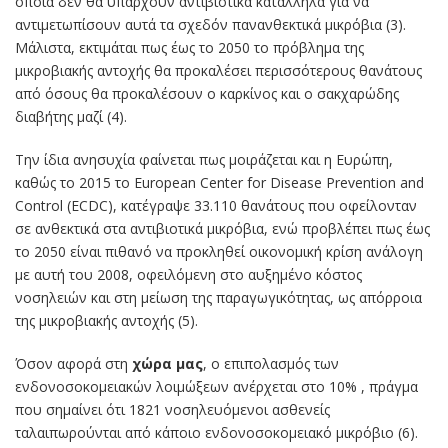
οποία δεν θα υπάρχουν αντιβιοτικά κατάλληλα για να
αντιμετωπίσουν αυτά τα σχεδόν πανανθεκτικά μικρόβια (3).
Μάλιστα, εκτιμάται πως έως το 2050 το πρόβλημα της
μικροβιακής αντοχής θα προκαλέσει περισσότερους θανάτους
από όσους θα προκαλέσουν ο καρκίνος και ο σακχαρώδης
διαβήτης μαζί (4).
Την ίδια ανησυχία φαίνεται πως μοιράζεται και η Ευρώπη,
καθώς το 2015 το European Center for Disease Prevention and
Control (ECDC), κατέγραψε 33.110 θανάτους που οφείλονταν
σε ανθεκτικά στα αντιβιοτικά μικρόβια, ενώ προβλέπει πως έως
το 2050 είναι πιθανό να προκληθεί οικονομική κρίση ανάλογη
με αυτή του 2008, οφειλόμενη στο αυξημένο κόστος
νοσηλειών και στη μείωση της παραγωγικότητας, ως απόρροια
της μικροβιακής αντοχής (5).
Όσον αφορά στη
χώρα μας
, ο επιπολασμός των
ενδονοσοκομειακών λοιμώξεων ανέρχεται στο 10% , πράγμα
που σημαίνει ότι 1821 νοσηλευόμενοι ασθενείς
ταλαιπωρούνται από κάποιο ενδονοσοκομειακό μικρόβιο (6).