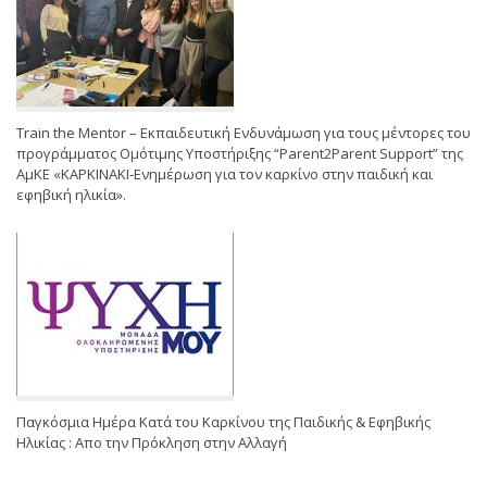
Train the Mentor – Εκπαιδευτική Ενδυνάμωση για τους μέντορες του
προγράμματος Ομότιμης Υποστήριξης “Parent2Parent Support” της
ΑμΚΕ «ΚΑΡΚΙΝΑΚΙ-Ενημέρωση για τον καρκίνο στην παιδική και
εφηβική ηλικία».
Παγκόσμια Ημέρα Κατά του Καρκίνου της Παιδικής & Εφηβικής
Ηλικίας : Απο την Πρόκληση στην Αλλαγή