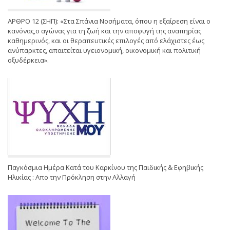
ΑΡΘΡΟ 12 (ΣΗΠ): «Στα Σπάνια Νοσήματα, όπου η εξαίρεση είναι ο
κανόνας,ο αγώνας για τη ζωή και την αποφυγή της αναπηρίας
καθημερινός, και οι θεραπευτικές επιλογές από ελάχιστες έως
ανύπαρκτες, απαιτείται υγειονομική, οικονομική και πολιτική
οξυδέρκεια».
Παγκόσμια Ημέρα Κατά του Καρκίνου της Παιδικής & Εφηβικής
Ηλικίας : Απο την Πρόκληση στην Αλλαγή