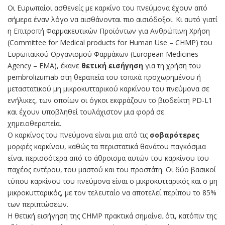
Οι Ευρωπαίοι ασθενείς με καρκίνο του πνεύμονα έχουν από
σήμερα έναν λόγο να αισθάνονται πιο αισιόδοξοι. Κι αυτό γιατί
η Επιτροπή Φαρμακευτικών Προϊόντων για Ανθρώπινη Χρήση
(Committee for Medical products for Human Use – CHMP) του
Ευρωπαϊκού Οργανισμού Φαρμάκων (European Medicines
Agency – EMA), έκανε
θετική εισήγηση
για τη χρήση του
pembrolizumab στη θεραπεία του τοπικά προχωρημένου ή
μεταστατικού μη μικροκυτταρικού καρκίνου του πνεύμονα σε
ενήλικες, των οποίων οι όγκοι εκφράζουν το βιοδείκτη PD-L1
και έχουν υποβληθεί τουλάχιστον μια φορά σε
χημειοθεραπεία.
Ο καρκίνος του πνεύμονα είναι μια από τις
σοβαρότερες
μορφές καρκίνου, καθώς τα περιστατικά θανάτου παγκόσμια
είναι περισσότερα από το άθροισμα αυτών του καρκίνου του
παχέος εντέρου, του μαστού και του προστάτη. Οι δύο βασικοί
τύπου καρκίνου του πνεύμονα είναι ο μικροκυτταρικός και ο μη
μικροκυτταρικός, με τον τελευταίο να αποτελεί περίπου το 85%
των περιπτώσεων.
Η θετική εισήγηση της CHMP πρακτικά σημαίνει ότι, κατόπιν της