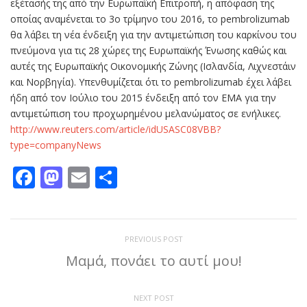
εξέτασής της από την Ευρωπαϊκή Επιτροπή, η απόφαση της
οποίας αναμένεται το 3ο τρίμηνο του 2016, το pembrolizumab
θα λάβει τη νέα ένδειξη για την αντιμετώπιση του καρκίνου του
πνεύμονα για τις 28 χώρες της Ευρωπαϊκής Ένωσης καθώς και
αυτές της Ευρωπαϊκής Οικονομικής Ζώνης (Ισλανδία, Λιχνεστάιν
και Νορβηγία). Υπενθυμίζεται ότι το pembrolizumab έχει λάβει
ήδη από τον Ιούλιο του 2015 ένδειξη από τον EMA για την
αντιμετώπιση του προχωρημένου μελανώματος σε ενήλικες.
http://www.reuters.com/article/idUSASC08VBB?
type=companyNews
Facebook
Mastodon
Email
Μοιραστείτε
PREVIOUS POST
Μαμά, πονάει το αυτί μου!
NEXT POST