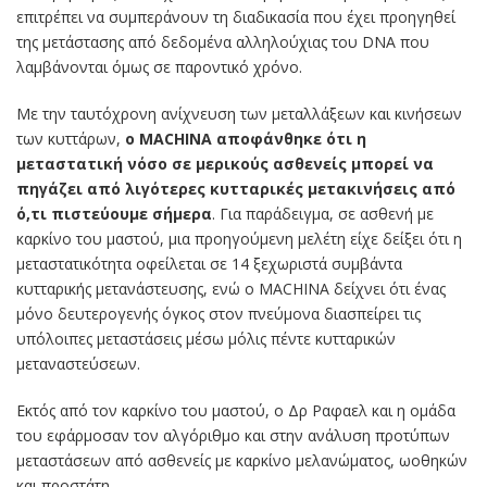
επιτρέπει να συμπεράνουν τη διαδικασία που έχει προηγηθεί
της μετάστασης από δεδομένα αλληλούχιας του DNA που
λαμβάνονται όμως σε παροντικό χρόνο.
Με την ταυτόχρονη ανίχνευση των μεταλλάξεων και κινήσεων
των κυττάρων,
ο MACHINA αποφάνθηκε ότι η
μεταστατική νόσο σε μερικούς ασθενείς μπορεί να
πηγάζει από λιγότερες κυτταρικές μετακινήσεις από
ό,τι πιστεύουμε σήμερα
. Για παράδειγμα, σε ασθενή με
καρκίνο του μαστού, μια προηγούμενη μελέτη είχε δείξει ότι η
μεταστατικότητα οφείλεται σε 14 ξεχωριστά συμβάντα
κυτταρικής μετανάστευσης, ενώ ο MACHINA δείχνει ότι ένας
μόνο δευτερογενής όγκος στον πνεύμονα διασπείρει τις
υπόλοιπες μεταστάσεις μέσω μόλις πέντε κυτταρικών
μεταναστεύσεων.
Εκτός από τον καρκίνο του μαστού, ο Δρ Ραφαελ και η ομάδα
του εφάρμοσαν τον αλγόριθμο και στην ανάλυση προτύπων
μεταστάσεων από ασθενείς με καρκίνο μελανώματος, ωοθηκών
και προστάτη.