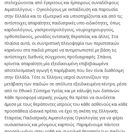
στελεχώνονται από έγκριτους και έμπειρους συναδέλφους
Αιματολόγους – Ογκολόγους με εκπαίδευση και παρουσία
στην Ελλάδα και το εξωτερικό και υποστηρίζονται και από τις
αντίστοιχες απαραίτητες παιδιατρικές υπο-ειδικότητες, όπως
καρδιολόγους, γαστρεντερολόγους, νευροχειρουργούς,
ορθοπεδικούς, μονάδες εντατικής θεραπείας και άλλες. Στα
πλαίσια αυτά, οι συντριπτική πλειοψηφία των περιστατικών
καρκίνου στα παιδιά μπορεί να αντιμετωπιστεί με βάση τις
αντίστοιχες διεθνείς σύγχρονες προδιαγραφές. Σπάνια,
κρίνεται απαραίτητη μία εξειδικευμένη επιβεβαιωμένα
αποτελεσματική αγωγή ή παρέμβαση που δεν είναι διαθέσιμη
στην Ελλάδα. Τότε οι Έλληνες ιατροί συντονίζουν την
μετάβαση των παιδιών σε απόλυτα εξειδικευμένα κέντρα, μέσα
από το Εθνικό Σύστημα Υγείας και με κάλυψη των δαπανών.
Κάθε προσφορά ιατρικής γνώμης θα πρέπει να συνδέεται
άμεσα με τους θεράποντες ιατρούς του κάθε ασθενούς και κάθε
προσπάθεια ιδανικά πρέπει να έχει τη σκέπη της Ελληνικής
Εταιρείας Παιδιατρικής Αιματολογίας Ογκολογίας για να φέρει
ουσιαστικούς και μόνιμους καρπούς. Παραμένουμε πάντοτε
προσηλωμένοι στην ορθή και συνολική θεραπεία των παιδιών