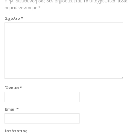
Η ηλ. διεύθυνση σας δεν δημοσιεύεται.
Τα υποχρεωτικά πεδία
σημειώνονται με
*
Σχόλιο
*
Όνομα
*
Email
*
Ιστότοπος