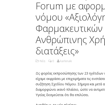
Forum με αφορμ
νόμου «Αξιολόγ
Φαρμακευτικών
Ανθρώπινης Χρή
διατάξεις»
Νέα
0
karkinaki
Ως φορέας εκπροσώπησης των 23 ηγέτιδων ετ
είχαμε εκφράσει με επιχειρήματα τις ενστάσ
συζήτηση Σχεδίου Νόμου. Σήμερα και μετά α
διαμορφώνει ικανό πλαίσιο, ώστε να αντιμε
Υγείας δεσμεύεται ότι θα επιλύσει.
Αντιθέτως, το νέο πλαίσιο: