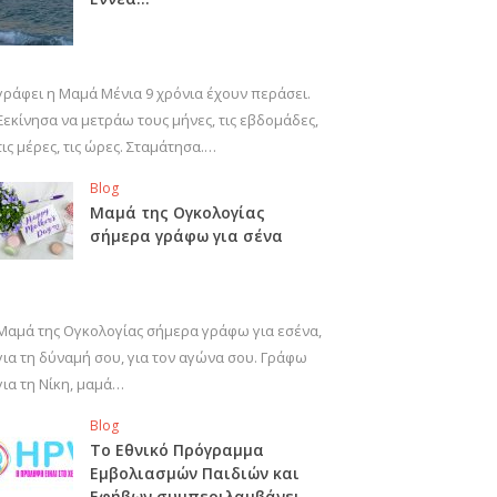
γράφει η Μαμά Μένια 9 χρόνια έχουν περάσει.
Ξεκίνησα να μετράω τους μήνες, τις εβδομάδες,
τις μέρες, τις ώρες. Σταμάτησα.…
Blog
Μαμά της Ογκολογίας
σήμερα γράφω για σένα
Μαμά της Ογκολογίας σήμερα γράφω για εσένα,
για τη δύναμή σου, για τον αγώνα σου. Γράφω
για τη Νίκη, μαμά…
Blog
Το Εθνικό Πρόγραμμα
Εμβολιασμών Παιδιών και
Εφήβων συμπεριλαμβάνει