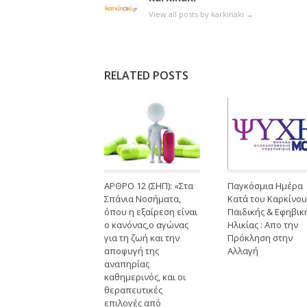
View all posts by karkinaki
→
RELATED POSTS
ΑΡΘΡΟ 12 (ΣΗΠ): «Στα
Παγκόσμια Ημέρα
Σπάνια Νοσήματα,
Κατά του Καρκίνου
όπου η εξαίρεση είναι
Παιδικής & Εφηβικ
ο κανόνας,ο αγώνας
Ηλικίας : Απο την
για τη ζωή και την
Πρόκληση στην
αποφυγή της
Αλλαγή
αναπηρίας
καθημερινός, και οι
θεραπευτικές
επιλογές από