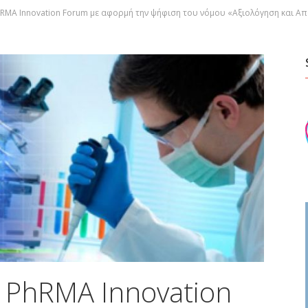
RMA Innovation Forum με αφορμή την ψήφιση του νόμου «Αξιολόγηση και 
 PhRMA Innovation