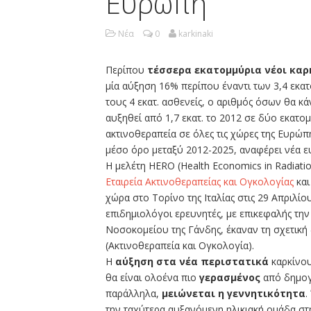
Ευρώπη
Νέα
0
karkinaki
Περίπου
τέσσερα εκατομμύρια νέοι καρ
μία αύξηση 16% περίπου έναντι των 3,4 εκα
τους 4 εκατ. ασθενείς, ο αριθμός όσων θα κ
αυξηθεί από 1,7 εκατ. το 2012 σε δύο εκατομ
ακτινοθεραπεία σε όλες τις χώρες της Ευρώπ
μέσο όρο μεταξύ 2012-2025, αναφέρει νέα ε
Η μελέτη HERO (Health Economics in Radiat
Εταιρεία Ακτινοθεραπείας και Ογκολογίας
κα
χώρα στο Τορίνο της Ιταλίας στις 29 Απριλίο
επιδημιολόγοι ερευνητές, με επικεφαλής την
Νοσοκομείου της Γάνδης, έκαναν τη σχετική
(Ακτινοθεραπεία και Ογκολογία).
Η
αύξηση στα νέα περιστατικά
καρκίνο
θα είναι ολοένα πιο
γερασμένος
από δημογ
παράλληλα,
μειώνεται η γεννητικότητα
.
την ταχύτερα αυξανόμενη ηλικιακή ομάδα σ