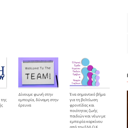
Δίνουμε φωνή στην
Ένα σημαντικό βήμα
 της
εμπειρία, δύναμη στην
για τη βελτίωση
ής
έρευνα
φροντίδας και
ποιότητας ζωής
παιδιών και νέων με
εμπειρία καρκίνου
από την ΕΛΛ.Ο.Κ