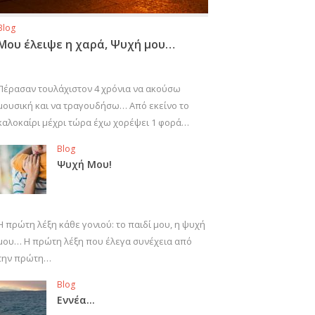
Blog
Μου έλειψε η χαρά, Ψυχή μου…
Πέρασαν τουλάχιστον 4 χρόνια να ακούσω
μουσική και να τραγουδήσω… Από εκείνο το
καλοκαίρι μέχρι τώρα έχω χορέψει 1 φορά…
Blog
Ψυχή Μου!
Η πρώτη λέξη κάθε γονιού: το παιδί μου, η ψυχή
μου… Η πρώτη λέξη που έλεγα συνέχεια από
την πρώτη…
Blog
Εννέα…