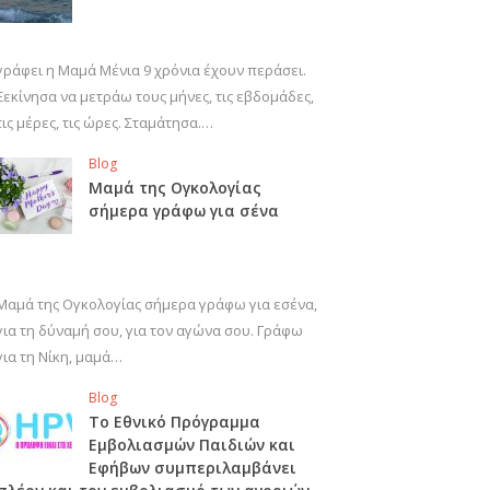
γράφει η Μαμά Μένια 9 χρόνια έχουν περάσει.
Ξεκίνησα να μετράω τους μήνες, τις εβδομάδες,
τις μέρες, τις ώρες. Σταμάτησα.…
Blog
Μαμά της Ογκολογίας
σήμερα γράφω για σένα
Μαμά της Ογκολογίας σήμερα γράφω για εσένα,
για τη δύναμή σου, για τον αγώνα σου. Γράφω
για τη Νίκη, μαμά…
Blog
Το Εθνικό Πρόγραμμα
Εμβολιασμών Παιδιών και
Εφήβων συμπεριλαμβάνει