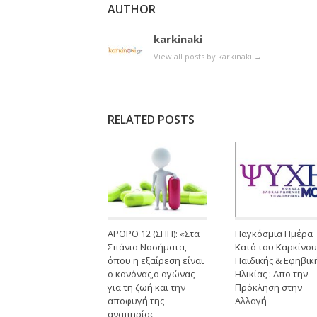
AUTHOR
karkinaki
View all posts by karkinaki
→
RELATED POSTS
ΑΡΘΡΟ 12 (ΣΗΠ): «Στα
Παγκόσμια Ημέρα
Σπάνια Νοσήματα,
Κατά του Καρκίνου
όπου η εξαίρεση είναι
Παιδικής & Εφηβικ
ο κανόνας,ο αγώνας
Ηλικίας : Απο την
για τη ζωή και την
Πρόκληση στην
αποφυγή της
Αλλαγή
αναπηρίας