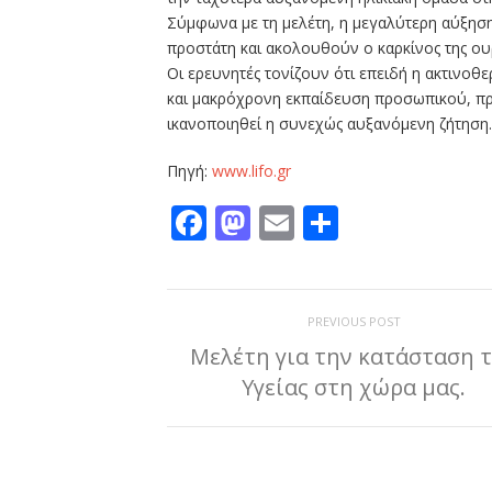
Σύμφωνα με τη μελέτη, η μεγαλύτερη αύξηση
προστάτη και ακολουθούν ο καρκίνος της ο
Οι ερευνητές τονίζουν ότι επειδή η ακτινοθ
και μακρόχρονη εκπαίδευση προσωπικού, πρέ
ικανοποιηθεί η συνεχώς αυξανόμενη ζήτηση.
Πηγή:
www.lifo.gr
Facebook
Mastodon
Email
Μοιραστε
PREVIOUS POST
Μελέτη για την κατάσταση 
Υγείας στη χώρα μας.