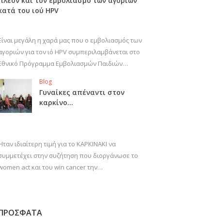
πλέον και τον εμβολιασμό των αγοριών
κατά του ιού HPV
Είναι μεγάλη η χαρά μας που ο εμβολιασμός των
αγοριών για τον ιό HPV συμπεριλαμβάνεται στο
Εθνικό Πρόγραμμα Εμβολιασμών Παιδιών…
Blog
Γυναίκες απέναντι στον
καρκίνο…
Ήταν ιδιαίτερη τιμή για το ΚΑΡΚΙΝΑΚΙ να
συμμετέχει στην συζήτηση που διοργάνωσε το
women act και του win cancer την…
ΠΡΟΣΦΑΤΑ