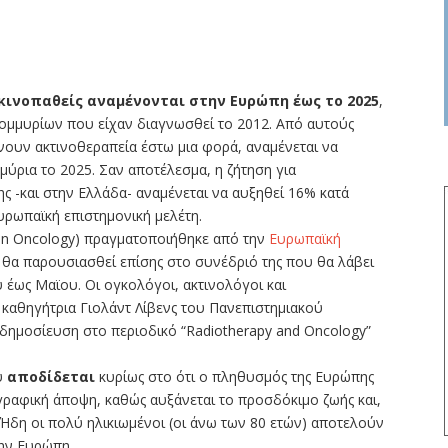
κινοπαθείς αναμένονται στην Ευρώπη έως το 2025
,
τομμυρίων που είχαν διαγνωσθεί το 2012. Από αυτούς
άνουν ακτινοθεραπεία έστω μια φορά, αναμένεται να
μύρια το 2025. Σαν αποτέλεσμα, η ζήτηση για
ης -και στην Ελλάδα- αναμένεται να αυξηθεί 16% κατά
υρωπαϊκή επιστημονική μελέτη.
ion Oncology) πραγματοποιήθηκε από την
Ευρωπαϊκή
ι θα παρουσιασθεί επίσης στο συνέδριό της που θα λάβει
υ έως Μαϊου. Οι ογκολόγοι, ακτινολόγοι και
 καθηγήτρια Γιολάντ Λίβενς του Πανεπιστημιακού
 δημοσίευση στο περιοδικό “Radiotherapy and Oncology”
υ
αποδίδεται
κυρίως στο ότι ο πληθυσμός της Ευρώπης
ραφική άποψη, καθώς αυξάνεται το προσδόκιμο ζωής και,
 Ήδη οι πολύ ηλικιωμένοι (οι άνω των 80 ετών) αποτελούν
την Ευρώπη.