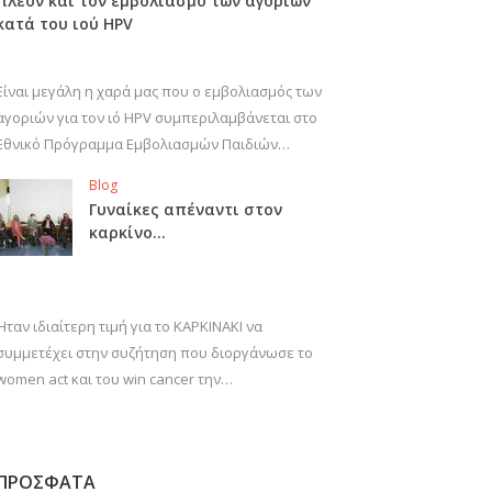
πλέον και τον εμβολιασμό των αγοριών
κατά του ιού HPV
Είναι μεγάλη η χαρά μας που ο εμβολιασμός των
αγοριών για τον ιό HPV συμπεριλαμβάνεται στο
Εθνικό Πρόγραμμα Εμβολιασμών Παιδιών…
Blog
Γυναίκες απέναντι στον
καρκίνο…
Ήταν ιδιαίτερη τιμή για το ΚΑΡΚΙΝΑΚΙ να
συμμετέχει στην συζήτηση που διοργάνωσε το
women act και του win cancer την…
ΠΡΟΣΦΑΤΑ