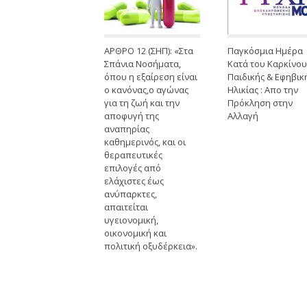
ΑΡΘΡΟ 12 (ΣΗΠ): «Στα
Παγκόσμια Ημέρα
Σπάνια Νοσήματα,
Κατά του Καρκίνου
όπου η εξαίρεση είναι
Παιδικής & Εφηβικ
ο κανόνας,ο αγώνας
Ηλικίας : Απο την
για τη ζωή και την
Πρόκληση στην
αποφυγή της
Αλλαγή
αναπηρίας
καθημερινός, και οι
θεραπευτικές
επιλογές από
ελάχιστες έως
ανύπαρκτες,
απαιτείται
υγειονομική,
οικονομική και
πολιτική οξυδέρκεια».