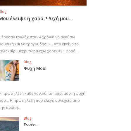
Blog
Μου έλειψε η χαρά, Ψυχή μου…
Πέρασαν τουλάχιστον 4 χρόνια να ακούσω
μουσική και να τραγουδήσω… Από εκείνο το
καλοκαίρι μέχρι τώρα έχω χορέψει 1 φορά…
Blog
Ψυχή Μου!
Η πρώτη λέξη κάθε γονιού: το παιδί μου, η ψυχή
μου… Η πρώτη λέξη που έλεγα συνέχεια από
την πρώτη…
Blog
Εννέα…