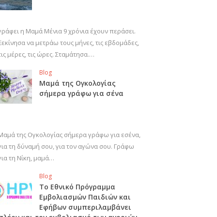
γράφει η Μαμά Μένια 9 χρόνια έχουν περάσει.
Ξεκίνησα να μετράω τους μήνες, τις εβδομάδες,
τις μέρες, τις ώρες. Σταμάτησα.…
Blog
Μαμά της Ογκολογίας
σήμερα γράφω για σένα
Μαμά της Ογκολογίας σήμερα γράφω για εσένα,
για τη δύναμή σου, για τον αγώνα σου. Γράφω
για τη Νίκη, μαμά…
Blog
Το Εθνικό Πρόγραμμα
Εμβολιασμών Παιδιών και
Εφήβων συμπεριλαμβάνει