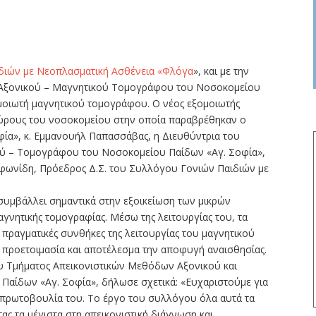
διών με Νεοπλασματική Ασθένεια «Φλόγα
», και με την
μα Αξονικού – Μαγνητικού Τομογράφου του Νοσοκομείου
ομοιωτή μαγνητικού τομογράφου. Ο νέος εξομοιωτής
χώρους του νοσοκομείου στην οποία παραβρέθηκαν ο
φία», κ. Εμμανουήλ Παπασσάβας, η Διευθύντρια του
ύ – Τομογράφου του Νοσοκομείου Παίδων «Αγ. Σοφία»,
ρυφωνίδη, Πρόεδρος Δ.Σ. του Συλλόγου Γονιών Παιδιών με
υμβάλλει σημαντικά στην εξοικείωση των μικρών
αγνητικής τομογραφίας. Μέσω της λειτουργίας του, τα
ς πραγματικές συνθήκες της λειτουργίας του μαγνητικού
προετοιμασία και αποτέλεσμα την αποφυγή αναισθησίας.
ου Τμήματος Απεικονιστικών Μεθόδων Αξονικού και
αίδων «Αγ. Σοφία», δήλωσε σχετικά: «Ευχαριστούμε για
 πρωτοβουλία του. Το έργο του συλλόγου όλα αυτά τα
ας τα μέγιστα στη απεικονιστική διάγνωση και