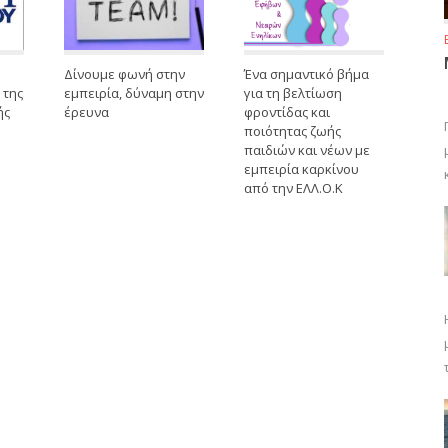
Δίνουμε φωνή στην
Ένα σημαντικό βήμα
 της
εμπειρία, δύναμη στην
για τη βελτίωση
ής
έρευνα
φροντίδας και
ποιότητας ζωής
παιδιών και νέων με
εμπειρία καρκίνου
από την ΕΛΛ.Ο.Κ