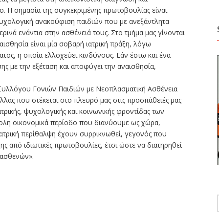
. Η σημασία της συγκεκριμένης πρωτοβουλίας είναι
ψυχολογική ανακούφιση παιδιών που με ανεξάντλητα
ινά ενάντια στην ασθένειά τους. Στο τμήμα μας γίνονται
αισθησία είναι μία σοβαρή ιατρική πράξη, λόγω
τος, η οποία ελλοχεύει κινδύνους. Εάν έστω και ένα
ης με την εξέταση και αποφύγει την αναισθησία,
 Συλλόγου Γονιών Παιδιών με Νεοπλασματική Ασθένεια
λλάς που στέκεται στο πλευρό μας στις προσπάθειές μας
ατρικής, ψυχολογικής και κοινωνικής φροντίδας των
ολη οικονομικά περίοδο που διανύουμε ως χώρα,
 ιατρική περίθαλψη έχουν συρρικνωθεί, γεγονός που
ξης από ιδιωτικές πρωτοβουλίες, έτσι ώστε να διατηρηθεί
 ασθενών».
ίτε