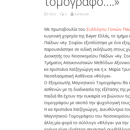
τομογράφο….»
Νέα
0
karkinaki
Με πρωτοβουλία του
Συλλόγου Γονιών Παι
ευγενική χορηγία της Bayer Ελλάς, το τμή
Παίδων «Αγ. Σοφία» εξοπλίστηκε με ένα εξ
παρουσιάστηκε σε ειδική εκδήλωση στους 
Διοικητής του Νοσοκομείου Παίδων «Αγ. Σο
Τμήματος Απεικονιστικών Μεθόδων Αξονικο
κα Χριστιάνα Χατζηγιώργη και η κ. Μαρία Τ
Νεοπλασματική Ασθένεια «Φλόγα».
Ο Εξομοιωτής Μαγνητικού Τομογράφου θα σ
ασθενών με τη διαδικασία της εξέτασης της μ
παιδιά θα έχουν την ευκαιρία να βιώνουν τι
τομογράφου με σκοπό την ψυχολογική τους 
Η κα Χριστιάνα Χατζηγιώργη, Διευθύντρια τ
Μαγνητικού Τομογράφου του Νοσοκομείου Π
άλλη μία φορά το σύλλογο «Φλόγα» για την
χρόνια είναι ιδιαίτερα σημαντικό συμβάλλοντ