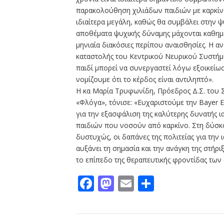
παρακολούθηση χιλιάδων παιδιών με καρκίνο
ιδιαίτερα μεγάλη, καθώς θα συμβάλει στην 
αποθέματα ψυχικής δύναμης μάχονται καθημερ
μηνιαία διακόσιες περίπου αναισθησίες. Η αν
καταστολής του Κεντρικού Νευρικού Συστήμα
παιδί μπορεί να συνεργαστεί λόγω εξοικείωσ
νομίζουμε ότι το κέρδος είναι αντιληπτό».
Η κα Μαρία Τρυφωνίδη, Πρόεδρος Δ.Σ. του
«Φλόγα», τόνισε: «Ευχαριστούμε την Bayer Ε
για την εξασφάλιση της καλύτερης δυνατής ι
παιδιών που νοσούν από καρκίνο. Στη δύσκ
δυστυχώς, οι δαπάνες της πολιτείας για την
αυξάνει τη σημασία και την ανάγκη της στήρι
το επίπεδο της θεραπευτικής φροντίδας των
Facebook
Mastodon
Email
Μοιραστε