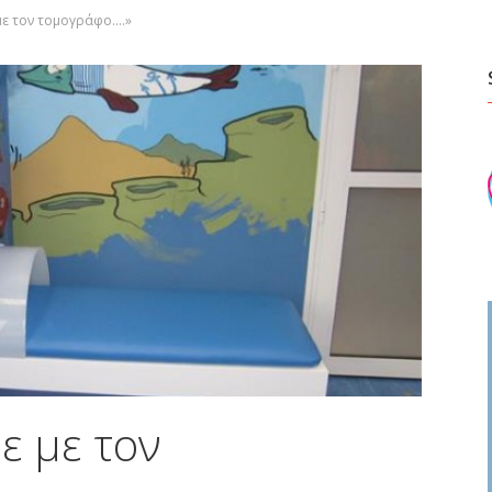
με τον τομογράφο….»
ε με τον