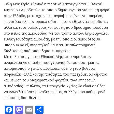
Τέλη Νοεμβρίου ξεκινά η πιλοτική λειτουργία του Εθνικού
Μητρώου Αιμοδοτών, το οποίο δημιουργείται για πρώτη φορά
στην Ελλάδα, με στόχο να καταγράψει σε ένα ενοποιημένο,
καινοτόμο πληροφοριακό σύστημα τους εθελοντές αιμοδότες,
αλλά και τους συλλόγους και φορείς που δραστηριοποιούνται
στο πεδίο της αιμοδοσίας. Με τον τρόπο αυτόν, δημιουργείται
εθνική ταυτότητα αιμοδότη, με την οποία οι αιμοδότες θα
μπορούν να εξυπηρετηθούν άμεσα, με απλοποιημένες
διαδικασίες από οποιαδήποτε υπηρεσία.
Με τη λειτουργία του Εθνικού Μητρώου Αιμοδοτών
αναμένεται να υπάρξει εκσυγχρονισμός του συστήματος,
αυτοματοποίηση στις διαδικασίες, αύξηση του βαθμού
ασφαλείας, αλλά και της ποιότητας, του παρεχόμενου αίματος
και μείωση του διαχειριστικού φορτίου των υπηρεσιών
αιμοδοσίας. Επιπλέον, το υπουργείο Υγείας θα είναι σε θέση
να γνωρίζει πόσες μονάδες αίματος συλλέγονται καθημερινά
και πόσες διατίθενται.
Facebook
Mastodon
Email
Μοιραστείτε