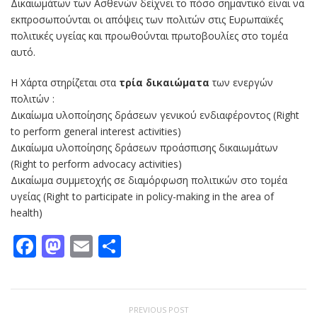
Δικαιωμάτων των Ασθενών δείχνει το πόσο σημαντικό είναι να
εκπροσωπούνται οι απόψεις των πολιτών στις Ευρωπαϊκές
πολιτικές υγείας και προωθούνται πρωτοβουλίες στο τομέα
αυτό.
Η Χάρτα στηρίζεται στα
τρία δικαιώματα
των ενεργών
πολιτών :
Δικαίωμα υλοποίησης δράσεων γενικού ενδιαφέροντος (Right
to perform general interest activities)
Δικαίωμα υλοποίησης δράσεων προάσπισης δικαιωμάτων
(Right to perform advocacy activities)
Δικαίωμα συμμετοχής σε διαμόρφωση πολιτικών στο τομέα
υγείας (Right to participate in policy-making in the area of
health)
Facebook
Mastodon
Email
Μοιραστείτε
PREVIOUS POST