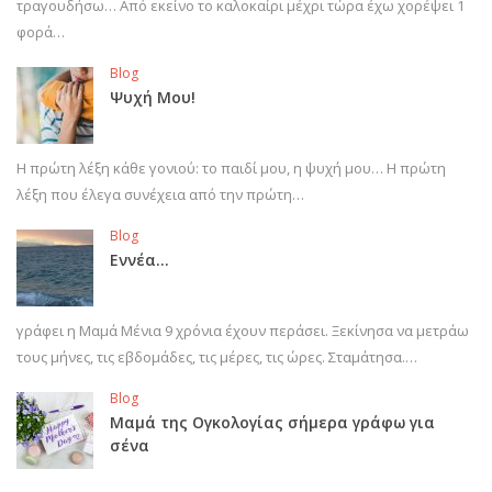
τραγουδήσω… Από εκείνο το καλοκαίρι μέχρι τώρα έχω χορέψει 1
φορά…
Blog
Ψυχή Μου!
Η πρώτη λέξη κάθε γονιού: το παιδί μου, η ψυχή μου… Η πρώτη
λέξη που έλεγα συνέχεια από την πρώτη…
Blog
Εννέα…
γράφει η Μαμά Μένια 9 χρόνια έχουν περάσει. Ξεκίνησα να μετράω
τους μήνες, τις εβδομάδες, τις μέρες, τις ώρες. Σταμάτησα.…
Blog
Μαμά της Ογκολογίας σήμερα γράφω για
σένα