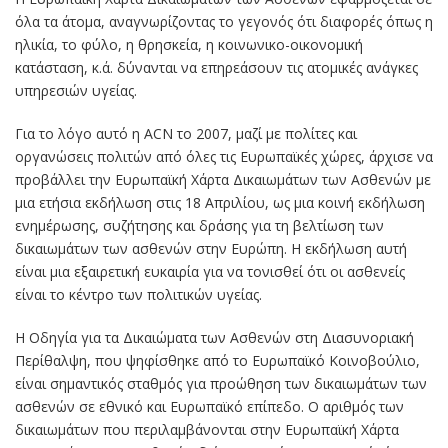
όλα τα άτομα, αναγνωρίζοντας το γεγονός ότι διαφορές όπως η
ηλικία, το φύλο, η θρησκεία, η κοινωνικο-οικονομική
κατάσταση, κ.ά. δύνανται να επηρεάσουν τις ατομικές ανάγκες
υπηρεσιών υγείας.
Για το λόγο αυτό η ΑCN το 2007, μαζί με πολίτες και
οργανώσεις πολιτών από όλες τις Ευρωπαϊκές χώρες, άρχισε να
προβάλλει την Ευρωπαϊκή Χάρτα Δικαιωμάτων των Ασθενών με
μια ετήσια εκδήλωση στις 18 Απριλίου, ως μια κοινή εκδήλωση
ενημέρωσης, συζήτησης και δράσης για τη βελτίωση των
δικαιωμάτων των ασθενών στην Ευρώπη. Η εκδήλωση αυτή
είναι μια εξαιρετική ευκαιρία για να τονισθεί ότι οι ασθενείς
είναι το κέντρο των πολιτικών υγείας.
Η Οδηγία για τα Δικαιώματα των Ασθενών στη Διασυνοριακή
Περίθαλψη, που ψηφίσθηκε από το Ευρωπαϊκό Κοινοβούλιο,
είναι σημαντικός σταθμός για προώθηση των δικαιωμάτων των
ασθενών σε εθνικό και Ευρωπαϊκό επίπεδο. Ο αριθμός των
δικαιωμάτων που περιλαμβάνονται στην Ευρωπαϊκή Χάρτα