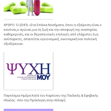
ΑΡΘΡΟ 12 (ΣΗΠ): «Στα Σπάνια Νοσήματα, όπου η εξαίρεση είναι ο
κανόνας,ο αγώνας για τη ζωή και την αποφυγή της αναπηρίας
καθημερινός, και οι θεραπευτικές επιλογές από ελάχιστες έως
ανύπαρκτες, απαιτείται υγειονομική, οικονομική και πολιτική
οξυδέρκεια».
Παγκόσμια Ημέρα Κατά του Καρκίνου της Παιδικής & Εφηβικής
Ηλικίας : Απο την Πρόκληση στην Αλλαγή