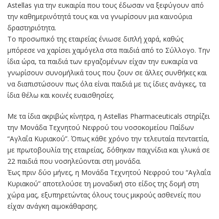
Astellas για την ευκαιρία που τους έδωσαν να ξεφύγουν από
την καθημερινότητά τους και να γνωρίσουν μια καινούρια
δραστηριότητα.
Το προσωπικό της εταιρείας ένιωσε διπλή χαρά, καθώς
μπόρεσε να χαρίσει χαμόγελα στα παιδιά από το Σύλλογο. Την
ίδια ώρα, τα παιδιά των εργαζομένων είχαν την ευκαιρία να
γνωρίσουν συνομήλικά τους που ζουν σε άλλες συνθήκες και
να διαπιστώσουν πως όλα είναι παιδιά με τις ίδιες ανάγκες, τα
ίδια θέλω και κοινές ευαισθησίες.
Με τα ίδια ακριβώς κίνητρα, η Astellas Pharmaceuticals στηρίζει
την Μονάδα Τεχνητού Νεφρού του νοσοκομείου Παίδων
“Αγλαΐα Κυριακού”. Όπως κάθε χρόνο την τελευταία πενταετία,
με πρωτοβουλία της εταιρείας, δόθηκαν παιχνίδια και γλυκά σε
22 παιδιά που νοσηλεύονται στη μονάδα.
Έως πριν δύο μήνες, η Μονάδα Τεχνητού Νεφρού του “Αγλαΐα
Κυριακού” αποτελούσε τη μοναδική στο είδος της δομή στη
χώρα μας, εξυπηρετώντας όλους τους μικρούς ασθενείς που
είχαν ανάγκη αιμοκάθαρσης.