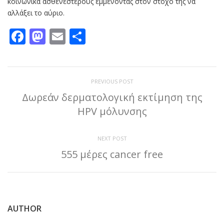
κοινωνικά ασθενέστερους εμμένοντας στον στόχο της να
αλλάξει το αύριο.
Facebook
Mastodon
Email
Μοιραστείτε
PREVIOUS POST
Δωρεάν δερματολογική εκτίμηση της
HPV μόλυνσης
NEXT POST
555 μέρες cancer free
AUTHOR