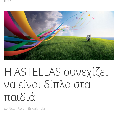
παιδιά
Η ASTELLAS συνεχίζει
να είναι δίπλα στα
παιδιά
Νέα
0
karkinaki