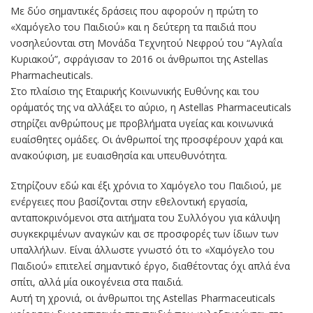
Με δύο σημαντικές δράσεις που αφορούν η πρώτη το
«Χαμόγελο του Παιδιού» και η δεύτερη τα παιδιά που
νοσηλεύονται στη Μονάδα Τεχνητού Νεφρού του “Αγλαΐα
Κυριακού”, σφράγισαν το 2016 οι άνθρωποι της Astellas
Pharmacheuticals.
Στο πλαίσιο της Εταιρικής Κοινωνικής Ευθύνης και του
οράματός της να αλλάξει το αύριο, η Astellas Pharmaceuticals
στηρίζει ανθρώπους με προβλήματα υγείας και κοινωνικά
ευαίσθητες ομάδες. Οι άνθρωποί της προσφέρουν χαρά και
ανακούφιση, με ευαισθησία και υπευθυνότητα.
Στηρίζουν εδώ και έξι χρόνια το Χαμόγελο του Παιδιού, με
ενέργειες που βασίζονται στην εθελοντική εργασία,
ανταποκρινόμενοι στα αιτήματα του Συλλόγου για κάλυψη
συγκεκριμένων αναγκών και σε προσφορές των ίδιων των
υπαλλήλων. Είναι άλλωστε γνωστό ότι το «Χαμόγελο του
Παιδιού» επιτελεί σημαντικό έργο, διαθέτοντας όχι απλά ένα
σπίτι, αλλά μία οικογένεια στα παιδιά.
Αυτή τη χρονιά, οι άνθρωποι της Astellas Pharmaceuticals