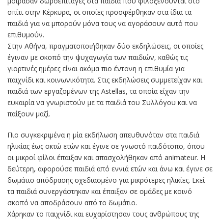
μοίρασαν δωροεπιταγές στα παιδιά που φιλοξενούνται στο
σπίτι στην Κέρκυρα, οι οποίες προσφέρθηκαν στα ίδια τα
παιδιά για να μπορούν μόνα τους να αγοράσουν αυτό που
επιθυμούν.
Στην Αθήνα, πραγματοποιήθηκαν δύο εκδηλώσεις, οι οποίες
έγιναν με σκοπό την ψυχαγωγία των παιδιών, καθώς τις
γιορτινές ημέρες είναι ακόμα πιο έντονη η επιθυμία για
παιχνίδι και κοινωνικότητα. Στις εκδηλώσεις συμμετείχαν και
παιδιά των εργαζομένων της Astellas, τα οποία είχαν την
ευκαιρία να γνωριστούν με τα παιδιά του Συλλόγου και να
παίξουν μαζί.
Πιο συγκεκριμένα η μία εκδήλωση απευθυνόταν στα παιδιά
ηλικίας έως οκτώ ετών και έγινε σε γνωστό παιδότοπο, όπου
οι μικροί φίλοι έπαιξαν και απασχολήθηκαν από animateur. Η
δεύτερη, αφορούσε παιδιά από εννιά ετών και άνω και έγινε σε
δωμάτιο απόδρασης σχεδιασμένο για μικρότερες ηλικίες. Εκεί
τα παιδιά συνεργάστηκαν και έπαιξαν σε ομάδες με κοινό
σκοπό να αποδράσουν από το δωμάτιο.
Χάρηκαν το παιχνίδι και ευχαρίστησαν τους ανθρώπους της