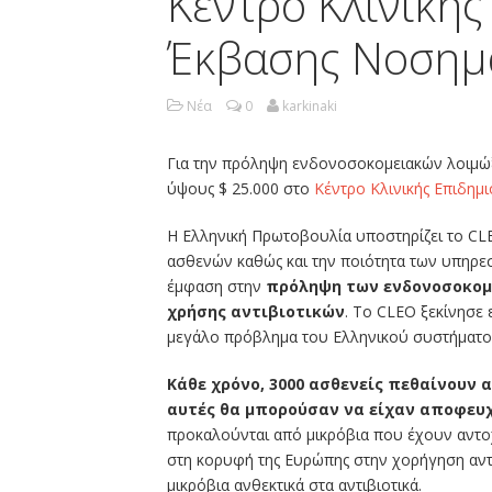
Κέντρο Κλινικής
Έκβασης Νοσημ
Νέα
0
karkinaki
Για την πρόληψη ενδονοσοκομειακών λοιμώ
ύψους $ 25.000 στο
Κέντρο Κλινικής Επιδημ
Η Ελληνική Πρωτοβουλία υποστηρίζει το CL
ασθενών καθώς και την ποιότητα των υπηρεσι
έμφαση στην
πρόληψη των ενδονοσοκομ
χρήσης αντιβιοτικών
. Το CLEO ξεκίνησε 
μεγάλο πρόβλημα του Ελληνικού συστήματος
Κάθε χρόνο, 3000 ασθενείς πεθαίνουν 
αυτές θα μπορούσαν να είχαν αποφευ
προκαλούνται από μικρόβια που έχουν αντοχή
στη κορυφή της Ευρώπης στην χορήγηση αντ
μικρόβια ανθεκτικά στα αντιβιοτικά.