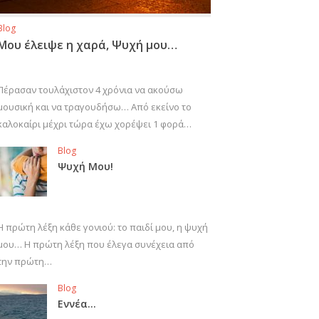
Blog
Μου έλειψε η χαρά, Ψυχή μου…
Πέρασαν τουλάχιστον 4 χρόνια να ακούσω
μουσική και να τραγουδήσω… Από εκείνο το
καλοκαίρι μέχρι τώρα έχω χορέψει 1 φορά…
Blog
Ψυχή Μου!
Η πρώτη λέξη κάθε γονιού: το παιδί μου, η ψυχή
μου… Η πρώτη λέξη που έλεγα συνέχεια από
την πρώτη…
Blog
Εννέα…