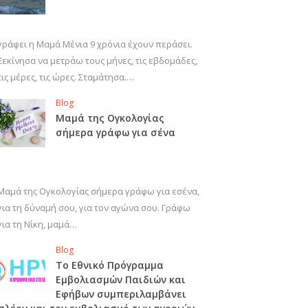
γράφει η Μαμά Μένια 9 χρόνια έχουν περάσει.
Ξεκίνησα να μετράω τους μήνες, τις εβδομάδες,
τις μέρες, τις ώρες. Σταμάτησα.…
Blog
Μαμά της Ογκολογίας
σήμερα γράφω για σένα
Μαμά της Ογκολογίας σήμερα γράφω για εσένα,
για τη δύναμή σου, για τον αγώνα σου. Γράφω
για τη Νίκη, μαμά…
Blog
Το Εθνικό Πρόγραμμα
Εμβολιασμών Παιδιών και
Εφήβων συμπεριλαμβάνει