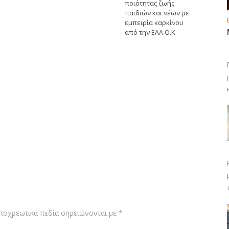
ποιότητας ζωής
παιδιών και νέων με
εμπειρία καρκίνου
από την ΕΛΛ.Ο.Κ
ποχρεωτικά πεδία σημειώνονται με
*