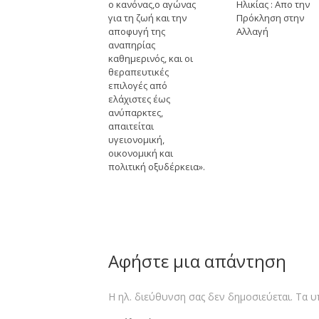
ο κανόνας,ο αγώνας
Ηλικίας : Απο την
για τη ζωή και την
Πρόκληση στην
αποφυγή της
Αλλαγή
αναπηρίας
καθημερινός, και οι
θεραπευτικές
επιλογές από
ελάχιστες έως
ανύπαρκτες,
απαιτείται
υγειονομική,
οικονομική και
πολιτική οξυδέρκεια».
Αφήστε μια απάντηση
Η ηλ. διεύθυνση σας δεν δημοσιεύεται.
Τα υ