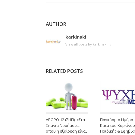
AUTHOR
karkinaki
View all posts by karkinaki
→
RELATED POSTS
ΑΡΘΡΟ 12 (ΣΗΠ): «Στα
Παγκόσμια Ημέρα
Σπάνια Νοσήματα,
Κατά του Καρκίνου
όπου η εξαίρεση είναι
Παιδικής & Εφηβικ