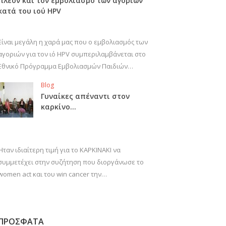
πλέον και τον εμβολιασμό των αγοριών
κατά του ιού HPV
Είναι μεγάλη η χαρά μας που ο εμβολιασμός των
αγοριών για τον ιό HPV συμπεριλαμβάνεται στο
Εθνικό Πρόγραμμα Εμβολιασμών Παιδιών…
Blog
Γυναίκες απέναντι στον
καρκίνο…
Ήταν ιδιαίτερη τιμή για το ΚΑΡΚΙΝΑΚΙ να
συμμετέχει στην συζήτηση που διοργάνωσε το
women act και του win cancer την…
ΠΡΟΣΦΑΤΑ