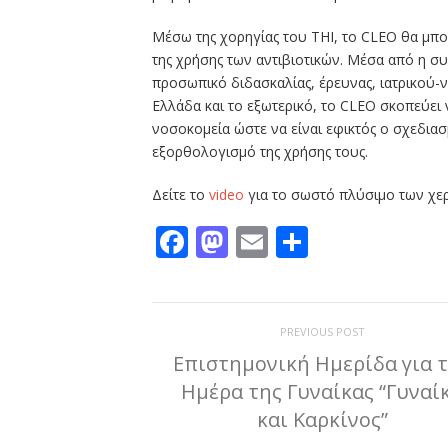
Μέσω της χορηγίας του ΤΗΙ, το CLEO θα μπ
της χρήσης των αντιβιοτικών. Μέσα από η σ
προσωπικό διδασκαλίας, έρευνας, ιατρικού-
Ελλάδα και το εξωτερικό, το CLEO σκοπεύει 
νοσοκομεία ώστε να είναι εφικτός ο σχεδι
εξορθολογισμό της χρήσης τους.
Δείτε το
video
για το σωστό πλύσιμο των χερ
Facebook
Mastodon
Email
Μοιραστε
PREVIOUS POST
Επιστημονική Ημερίδα για 
Ημέρα της Γυναίκας “Γυναί
και Καρκίνος”