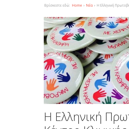
Βρίσκεστε εδώ:
Home
›
Νέα
›
Η Ελληνική Πρωτοβ
Η Ελληνική Πρωτ