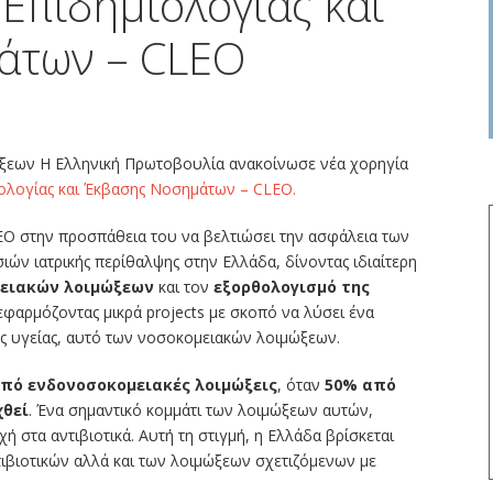
 Επιδημιολογίας και
άτων – CLEO
ξεων Η Ελληνική Πρωτοβουλία ανακοίνωσε νέα χορηγία
ιολογίας και Έκβασης Νοσημάτων – CLEO.
EO στην προσπάθεια του να βελτιώσει την ασφάλεια των
ών ιατρικής περίθαλψης στην Ελλάδα, δίνοντας ιδιαίτερη
ειακών λοιμώξεων
και τον
εξορθολογισμό της
εφαρμόζοντας μικρά projects με σκοπό να λύσει ένα
 υγείας, αυτό των νοσοκομειακών λοιμώξεων.
από ενδονοσοκομειακές λοιμώξεις
, όταν
50% από
χθεί
. Ένα σημαντικό κομμάτι των λοιμώξεων αυτών,
 στα αντιβιοτικά. Αυτή τη στιγμή, η Ελλάδα βρίσκεται
ιβιοτικών αλλά και των λοιμώξεων σχετιζόμενων με