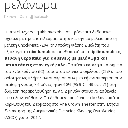
μελάνωμα
Νέα
0
karkinaki
Η Bristol-Myers Squibb ανακοίνωσε πρόσφατα δεδομένα
σχετικά με την αποτελεσματικότητα και την ασφάλεια από τη
μελέτη CheckMate -204, την πρώτη Φάσης 2 μελέτη που
αξιολογεί το
nivolumab
σε συνδυασμό με το
ipilimumab
ως
πιθανή θεραπεία για ασθενείς με μελάνωμα και
μεταστάσεις στον εγκέφαλο.
Το κύριο καταληκτικό σημείο
του ενδοκράνιου (IC) ποσοστού κλινικού οφέλους (CBR), που
ορίστηκε ως πλήρης ανταπόκριση συν μερική ανταπόκριση συν
σταθερή νόσος ≥ 6 μήνες, ήταν 60% (95% CI: 48 έως 71) στη
διάμεση παρακολούθηση των 9,2 μηνών στους 75 ασθενείς
που αξιολογήθηκαν. Τα δεδομένα αυτά για το Μελάνωμα/τους
Καρκίνους του Δέρματος στο Arie Crown Theater στην Ετήσια
Συνάντηση της Αμερικανικής Εταιρείας Κλινικής Ογκολογίας
(ASCO) για το 2017.