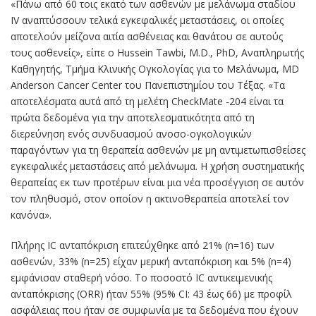
«Πάνω από 60 τοις εκατό των ασθενών με μελάνωμα σταδίου
IV αναπτύσσουν τελικά εγκεφαλικές μεταστάσεις, οι οποίες
αποτελούν μείζονα αιτία ασθένειας και θανάτου σε αυτούς
τους ασθενείς», είπε ο Hussein Tawbi, M.D., PhD, Αναπληρωτής
Καθηγητής, Τμήμα Κλινικής Ογκολογίας για το Μελάνωμα, MD
Anderson Cancer Center του Πανεπιστημίου του Τέξας. «Τα
αποτελέσματα αυτά από τη μελέτη CheckMate -204 είναι τα
πρώτα δεδομένα για την αποτελεσματικότητα από τη
διερεύνηση ενός συνδυασμού ανοσο-ογκολογικών
παραγόντων για τη θεραπεία ασθενών με μη αντιμετωπισθείσες
εγκεφαλικές μεταστάσεις από μελάνωμα. Η χρήση συστηματικής
θεραπείας εκ των προτέρων είναι μια νέα προσέγγιση σε αυτόν
τον πληθυσμό, στον οποίον η ακτινοθεραπεία αποτελεί τον
κανόνα».
Πλήρης IC ανταπόκριση επιτεύχθηκε από 21% (n=16) των
ασθενών, 33% (n=25) είχαν μερική ανταπόκριση και 5% (n=4)
εμφάνισαν σταθερή νόσο. Το ποσοστό IC αντικειμενικής
ανταπόκρισης (ORR) ήταν 55% (95% CI: 43 έως 66) με προφίλ
ασφάλειας που ήταν σε συμφωνία με τα δεδομένα που έχουν