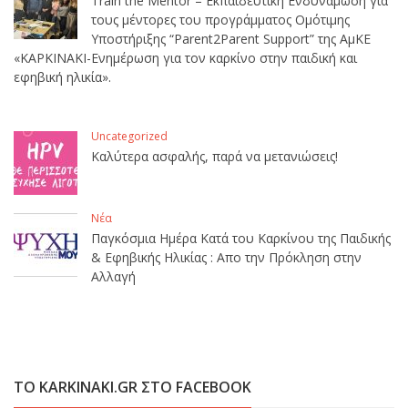
Train the Mentor – Εκπαιδευτική Ενδυνάμωση για
τους μέντορες του προγράμματος Ομότιμης
Υποστήριξης “Parent2Parent Support” της ΑμΚΕ
«ΚΑΡΚΙΝΑΚΙ-Ενημέρωση για τον καρκίνο στην παιδική και
εφηβική ηλικία».
Uncategorized
Καλύτερα ασφαλής, παρά να μετανιώσεις!
Νέα
Παγκόσμια Ημέρα Κατά του Καρκίνου της Παιδικής
& Εφηβικής Ηλικίας : Απο την Πρόκληση στην
Αλλαγή
ΤΟ KARKINAKI.GR ΣΤΟ FACEBOOK