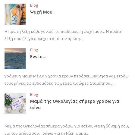
Blog
Ψυχή Μου!
Η πρώτη λέξη κάθε γονιού: το παιδί μου, η ψυχή μου… Η πρώτη
λέξη που έλεγα συνέχεια από την πρώτη…
Blog
Εννέα…
γράφει η Μαμά Μένια 9 χρόνια έχουν περάσει. Ξεκίνησα να μετράω
τους μήνες, τις εβδομάδες, τις μέρες, τις ώρες. Σταμάτησα.…
Blog
Μαμά της Ογκολογίας σήμερα γράφω για
σένα
Μαμά της Ογκολογίας σήμερα γράφω για εσένα, για τη δύναμή σου,
για τον αγώνα σου. Γράφω για τη Νίκη, μαμά…