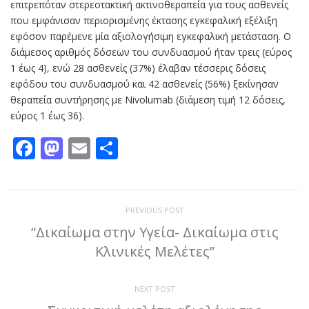
επιτρεπόταν στερεοτακτική ακτινοθεραπεία για τους ασθενείς
που εμφάνισαν περιορισμένης έκτασης εγκεφαλική εξέλιξη
εφόσον παρέμενε μία αξιολογήσιμη εγκεφαλική μετάσταση. Ο
διάμεσος αριθμός δόσεων του συνδυασμού ήταν τρεις (εύρος
1 έως 4), ενώ 28 ασθενείς (37%) έλαβαν τέσσερις δόσεις
εφόδου του συνδυασμού και 42 ασθενείς (56%) ξεκίνησαν
θεραπεία συντήρησης με Nivolumab (διάμεση τιμή 12 δόσεις,
εύρος 1 έως 36).
Facebook
Mastodon
Email
Μοιραστείτε
PREVIOUS POST
“Δικαίωμα στην Υγεία- Δικαίωμα στις
Κλινικές Μελέτες”
NEXT POST