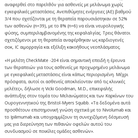
αναφερθεί στο παρελθόν για ασθενείς με μελάνωμα χωρίς
εγκεφαλικές μεταστάσεις. Ανεπιθύμητες ενέργειες (AE) βαθμού
3/4 που σχετίζονται με τη θεραπεία παρουσιάστηκαν σε 52%
των ασθενών (n=39), με το 8% (n=6) να είναι νευρολογικής
φύσης, συμπεριλαμβανομένης της κεφαλαλγίας. Τρεις θάνατοι
σχετιζόμενοι με τη θεραπεία αναφέρθηκαν ως καρδιογενές
σοκ, IC αιμορραγία και εξέλιξη κακοήθους νεοπλάσματος.
«Η μελέτη CheckMate -204 είναι σημαντική επειδή η έρευνα
των θεραπειών για τους ασθενείς με προχωρημένο μελάνωμα
με εγκεφαλικές μεταστάσεις είναι κάπως περιορισμένη. Μέχρι
πρόσφατα, αυτοί οι ασθενείς αποκλείονταν από τις κλινικές
μελέτες», δήλωσε η Vicki Goodman, M.D., επικεφαλής
ανάπτυξης στον τομέα του Μελανώματος και των Καρκίνων του
Ουρογεννητικού της Bristol-Myers Squibb. «Τα δεδομένα αυτά
προσθέτουν επιστημονική γνώση σχετικά με το Nivolumab και
το Ipilimumab και υπογραμμίζουν τη συνεχιζόμενη δέσμευσή
μας για διερεύνηση των πιθανών οφελών αυτού του
συνδυασμού σε ποικίλες ομάδες ασθενών».