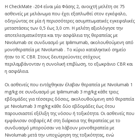
Η CheckMate -204 είναι μία Φάσης 2, ανοιχτή μελέτη σε 75
ασθενείς με μελάνωμα που έχει εξαπλωθεί στον εγκέφαλο,
οδηγώντας σε μία ή περισσότερες ασυμπτωματικές εγκεφαλικές
μεταστάσεις των 0,5 έως 3,0 cm. Η μελέτη αξιολόγησε την
αποτελεσματικότητα και την ασφάλεια της θεραπείας με
Nivolumab σε συνδυασμό με Ipilimumab, ακολουθούμενη από
μονοθεραπεία με Nivolumab . Το κύριο καταληκτικό σημείο
ήταν το IC CBR. Στους δευτερεύοντες στόχους
περιλαμβάνονταν η συνολική επιβίωση, το εξωκράνιο CBR και
η ασφάλεια.
Οι ασθενείς που εντάχθηκαν έλαβαν θεραπεία με Nivolumab 1
mg/kg σε συνδυασμό με Ipilimumab 3 mg/kg κάθε τρεις
εβδομάδες για τέσσερις δόσεις, ακολουθούμενη από θεραπεία
με Nivolumab 3 mg/kg κάθε δύο εβδομάδες έως ότου
παρουσιαστεί εξέλιξη της νόσου ή τοξικότητα. Οι ασθενείς που
εμφάνισαν σοβαρές AE στη διάρκεια της θεραπείας με το
συνδυασμό μπορούσαν να λάβουν μονοθεραπεία με
Nivolumab μετά την υποχώρηση της τοξικότητας, ενώ