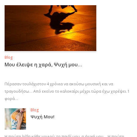
Blog
Μου έλειψε η χαρά, Ψυχή μου…
Πέρασαν τουλάχιστον 4 χρόνια να ακούσω μουσική και να
τραγουδήσω… Από εκείνο το καλοκαίρι μέχρι τώρα έχω χορέψει 1
φορά…
Blog
Ψυχή Μου!
Η πρώτη λέξη κάθε γονιού: το παιδί μου, η ψυχή μου… Η πρώτη