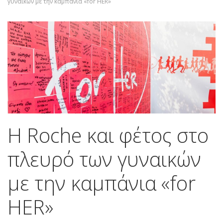
γυναικών με την καμπάνια «for HER»
Η Roche και φέτος στο
πλευρό των γυναικών
με την καμπάνια «for
HER»