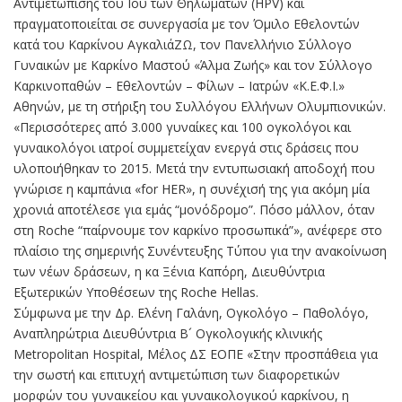
Αντιμετώπισης του Ιού των Θηλωμάτων (HPV) και
πραγματοποιείται σε συνεργασία με τον Όμιλο Εθελοντών
κατά του Καρκίνου ΑγκαλιάΖΩ, τον Πανελλήνιο Σύλλογο
Γυναικών με Καρκίνο Μαστού «Άλμα Ζωής» και τον Σύλλογο
Καρκινοπαθών – Εθελοντών – Φίλων – Ιατρών «Κ.Ε.Φ.Ι.»
Αθηνών, με τη στήριξη του Συλλόγου Ελλήνων Ολυμπιονικών.
«Περισσότερες από 3.000 γυναίκες και 100 ογκολόγοι και
γυναικολόγοι ιατροί συμμετείχαν ενεργά στις δράσεις που
υλοποιήθηκαν το 2015. Μετά την εντυπωσιακή αποδοχή που
γνώρισε η καμπάνια «for HER», η συνέχισή της για ακόμη μία
χρονιά αποτέλεσε για εμάς “μονόδρομο”. Πόσο μάλλον, όταν
στη Roche “παίρνουμε τον καρκίνο προσωπικά”», ανέφερε στο
πλαίσιο της σημερινής Συνέντευξης Τύπου για την ανακοίνωση
των νέων δράσεων, η κα Ξένια Καπόρη, Διευθύντρια
Εξωτερικών Υποθέσεων της Roche Hellas.
Σύμφωνα με την Δρ. Ελένη Γαλάνη, Ογκολόγο – Παθολόγο,
Αναπληρώτρια Διευθύντρια Β´ Ογκολογικής κλινικής
Metropolitan Hospital, Μέλος ΔΣ ΕΟΠΕ «Στην προσπάθεια για
την σωστή και επιτυχή αντιμετώπιση των διαφορετικών
μορφών του γυναικείου και γυναικολογικού καρκίνου, η