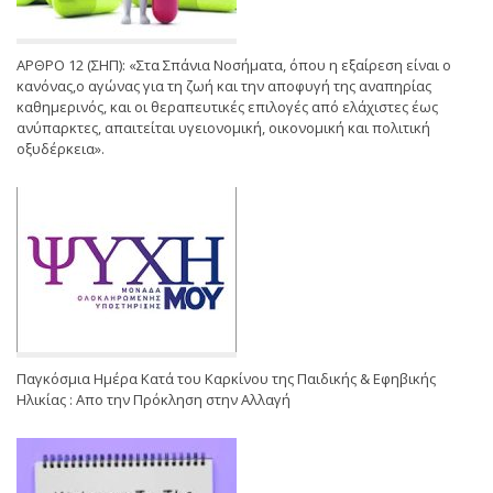
ΑΡΘΡΟ 12 (ΣΗΠ): «Στα Σπάνια Νοσήματα, όπου η εξαίρεση είναι ο
κανόνας,ο αγώνας για τη ζωή και την αποφυγή της αναπηρίας
καθημερινός, και οι θεραπευτικές επιλογές από ελάχιστες έως
ανύπαρκτες, απαιτείται υγειονομική, οικονομική και πολιτική
οξυδέρκεια».
Παγκόσμια Ημέρα Κατά του Καρκίνου της Παιδικής & Εφηβικής
Ηλικίας : Απο την Πρόκληση στην Αλλαγή