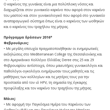
Ο καρκίνος της γυναίκας είναι μια πολύπλοκη νόσος και
διαχωρίζεται στον γυναικείο καρκίνο που αφορά στον καρκίνο
του μαστού και στον γυναικολογικό που αφορά στο γυναικείο
αναπαραγωγικό σύστημα όπως είναι ο καρκίνος των ωοθηκών
και ο καρκίνος του τραχήλου της μήτρας.
Πρόγραμμα δράσεων 2016*
Φεβρουάριος:
• Με μεγάλη επιτυχία πραγματοποιήθηκαν οι ενημερωτικές
εκδηλώσεις στο Mediterranean College της Θεσσαλονίκης και
στο Αμερικάνικο Κολλέγιο Ελλάδας Deree στις 25 και 29
Φεβρουαρίου αντίστοιχα, όπου μαιευτήρες-γυναικολόγοι και
παθολόγοι-ογκολόγοι ενημέρωσαν τους μαθητές και τις
μαθήτριες των κολλεγίων και τις μητέρες τους για την
προστασία από τον ιό HPV, τη σημασία της έγκαιρης
προφύλαξης και τον καρκίνο του τραχήλου της μήτρας.
Μάιος:
• Με αφορμή την Παγκόσμια Ημέρα του Καρκίνου των
Ωοθηκών (8/5) και την Παγκόσμια Ημέρα της Μητέρας,