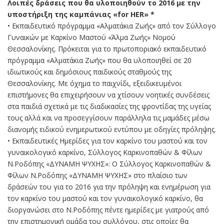
Λοιπές δράσεις που θα υλοποιηθούν το 2016 με την
υποστήριξη της καμπάνιας «for HER» *
• Εκπαιδευτικό πρόγραμμα «Αλματάκια Ζωής» από τον Σύλλογο
Γυναικών με Καρκίνο Μαστού «Άλμα Ζωής» Νομού
Θεσσαλονίκης. Πρόκειται για το πρωτοποριακό εκπαιδευτικό
πρόγραμμα «Αλματάκια Ζωής» που θα υλοποιηθεί σε 20
ιδιωτικούς και δημόσιους παιδικούς σταθμούς της
Θεσσαλονίκης. Με όχημα το παιχνίδι, εξειδικευμένοι
επιστήμονες θα επιχειρήσουν να χτίσουν νοητικές συνδέσεις
στα παιδιά σχετικά με τις διαδικασίες της φροντίδας της υγείας
τους αλλά και να προσεγγίσουν παράλληλα τις μαμάδες μέσω
διανομής ειδικού ενημερωτικού εντύπου με οδηγίες πρόληψης.
• Εκπαιδευτικές Ημερίδες για τον καρκίνο του μαστού και τον
γυναικολογικό καρκίνο, Σύλλογος Καρκινοπαθών & Φίλων
Ν.Ροδόπης «ΔΥΝΑΜΗ ΨΥΧΗΣ»: Ο Σύλλογος Καρκινοπαθών &
Φίλων Ν.Ροδόπης «ΔΥΝΑΜΗ ΨΥΧΗΣ» στο πλαίσιο των
δράσεών του για το 2016 για την πρόληψη και ενημέρωση για
τον καρκίνο του μαστού και τον γυναικολογικό καρκίνο, θα
διοργανώσει στο Ν.Ροδόπης πέντε ημερίδες με γιατρούς από
την επιστημονική ομάδα του συλλόγου, στις οποίες θα