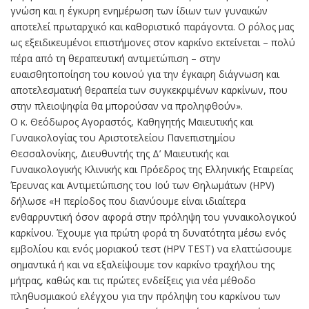
γνώση και η έγκυρη ενημέρωση των ίδιων των γυναικών
αποτελεί πρωταρχικό και καθοριστικό παράγοντα. Ο ρόλος μας
ως εξειδικευμένοι επιστήμονες στον καρκίνο εκτείνεται – πολύ
πέρα από τη θεραπευτική αντιμετώπιση – στην
ευαισθητοποίηση του κοινού για την έγκαιρη διάγνωση και
αποτελεσματική θεραπεία των συγκεκριμένων καρκίνων, που
στην πλειοψηφία θα μπορούσαν να προληφθούν».
Ο κ. Θεόδωρος Αγοραστός, Καθηγητής Μαιευτικής και
Γυναικολογίας του Αριστοτελείου Πανεπιστημίου
Θεσσαλονίκης, Διευθυντής της Δ’ Μαιευτικής και
Γυναικολογικής Κλινικής και Πρόεδρος της Ελληνικής Εταιρείας
Έρευνας και Αντιμετώπισης του Ιού των Θηλωμάτων (HPV)
δήλωσε «H περίοδος που διανύουμε είναι ιδιαίτερα
ενθαρρυντική όσον αφορά στην πρόληψη του γυναικολογικού
καρκίνου. Έχουμε για πρώτη φορά τη δυνατότητα μέσω ενός
εμβολίου και ενός μοριακού τεστ (HPV TEST) να ελαττώσουμε
σημαντικά ή και να εξαλείψουμε τον καρκίνο τραχήλου της
μήτρας, καθώς και τις πρώτες ενδείξεις για νέα μέθοδο
πληθυσμιακού ελέγχου για την πρόληψη του καρκίνου των