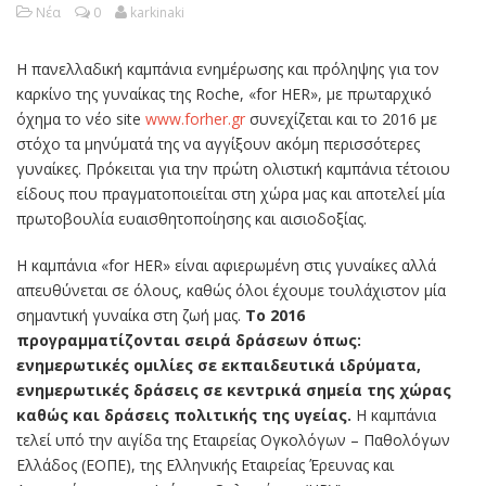
Νέα
0
karkinaki
Η πανελλαδική καμπάνια ενημέρωσης και πρόληψης για τον
καρκίνο της γυναίκας της Roche, «for HER», με πρωταρχικό
όχημα το νέο site
www.forher.gr
συνεχίζεται και το 2016 με
στόχο τα μηνύματά της να αγγίξουν ακόμη περισσότερες
γυναίκες. Πρόκειται για την πρώτη ολιστική καμπάνια τέτοιου
είδους που πραγματοποιείται στη χώρα μας και αποτελεί μία
πρωτοβουλία ευαισθητοποίησης και αισιοδοξίας.
H καμπάνια «for HER» είναι αφιερωμένη στις γυναίκες αλλά
απευθύνεται σε όλους, καθώς όλοι έχουμε τουλάχιστον μία
σημαντική γυναίκα στη ζωή μας.
To 2016
προγραμματίζονται σειρά δράσεων όπως:
ενημερωτικές ομιλίες σε εκπαιδευτικά ιδρύματα,
ενημερωτικές δράσεις σε κεντρικά σημεία της χώρας
καθώς και δράσεις πολιτικής της υγείας.
Η καμπάνια
τελεί υπό την αιγίδα της Εταιρείας Ογκολόγων – Παθολόγων
Ελλάδος (ΕΟΠΕ), της Ελληνικής Εταιρείας Έρευνας και