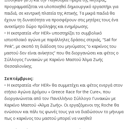
προγραμματίζεται να υλοποιηθεί δημιουργικό εργαστήρι για
παιδιά, σε κεντρική πλατεία της Αττικής. Τα μικρά παιδιά θα
έχουν τη δυνατότητα να προσφέρουν στις μητέρες τους ένα
ανεκτίμητο δώρο πρόληψης και ενημέρωσης.
• Η εκστρατεία «for HER» υποστηρίζει το συμβολικό
ιστιοπλοϊκό αγώνα με παράλληλες δράσεις στεριάς, “Sail for
Pink”, με σκοπό τη διάδοση του μηνύματος “ο καρκίνος του
μαστού δεν είναι ανίκητος” που θα διοργανώσει και φέτος ο
Σύλλογος Γυναικών με Καρκίνο Μαστού Άλμα Ζωής
Θεσσαλονίκης.
Σεπτέμβριος:
• Η εκστρατεία «for HER» θα συμμετέχει και φέτος ενεργά στον
ετήσιο Αγώνα Δρόμου « Greece Race for the Cure», που
διοργανώνεται από τον Πανελλήνιο Σύλλογο Γυναικών με
Καρκίνο Μαστού «Άλμα Ζωής». Οι εργαζόμενοι της Roche θα
ενώσουν και πάλι τις φωνές τους για να διαδώσουν το μήνυμα
πως ο καρκίνος του μαστού μπορεί να νικηθεί!