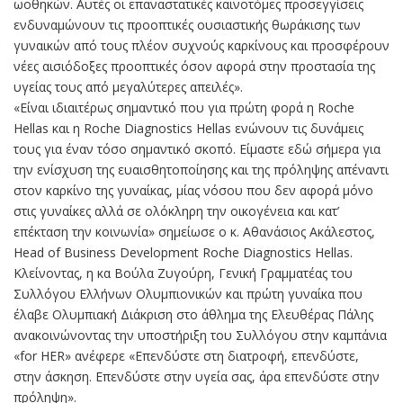
ωοθηκών. Αυτές οι επαναστατικές καινοτόμες προσεγγίσεις
ενδυναμώνουν τις προοπτικές ουσιαστικής θωράκισης των
γυναικών από τους πλέον συχνούς καρκίνους και προσφέρουν
νέες αισιόδοξες προοπτικές όσον αφορά στην προστασία της
υγείας τους από μεγαλύτερες απειλές».
«Είναι ιδιαιτέρως σημαντικό που για πρώτη φορά η Roche
Hellas και η Roche Diagnostics Hellas ενώνουν τις δυνάμεις
τους για έναν τόσο σημαντικό σκοπό. Είμαστε εδώ σήμερα για
την ενίσχυση της ευαισθητοποίησης και της πρόληψης απέναντι
στον καρκίνο της γυναίκας, μίας νόσου που δεν αφορά μόνο
στις γυναίκες αλλά σε ολόκληρη την οικογένεια και κατ’
επέκταση την κοινωνία» σημείωσε ο κ. Αθανάσιος Ακάλεστος,
Head of Business Development Roche Diagnostics Hellas.
Κλείνοντας, η κα Βούλα Ζυγούρη, Γενική Γραμματέας του
Συλλόγου Ελλήνων Ολυμπιονικών και πρώτη γυναίκα που
έλαβε Ολυμπιακή Διάκριση στο άθλημα της Ελευθέρας Πάλης
ανακοινώνοντας την υποστήριξη του Συλλόγου στην καμπάνια
«for HER» ανέφερε «Επενδύστε στη διατροφή, επενδύστε,
στην άσκηση. Επενδύστε στην υγεία σας, άρα επενδύστε στην
πρόληψη».