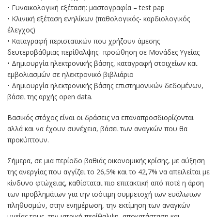
• Γυναικολογική εξέταση: μαστογραφία – test pap
• Κλινική εξέταση ενηλίκων (παθολογικός- καρδιολογικός
έλεγχος)
• Καταγραφή περιστατικών που χρήζουν άμεσης
δευτεροβάθμιας περίθαλψης- προώθηση σε Μονάδες Υγείας
• Δημιουργία ηλεκτρονικής βάσης, καταγραφή στοιχείων και
εμβολιασμών σε ηλεκτρονικό βιβλιάριο
• Δημιουργία ηλεκτρονικής βάσης επιστημονικών δεδομένων,
βάσει της αρχής open data.
Βασικός στόχος είναι οι δράσεις να επαναπροσδιορίζονται
αλλά και να έχουν συνέχεια, βάσει των αναγκών που θα
προκύπτουν.
Σήμερα, σε μια περίοδο βαθιάς οικονομικής κρίσης, με αύξηση
της ανεργίας που αγγίζει το 26,5% και το 42,7% να απειλείται με
κίνδυνο φτώχειας, καθίσταται πιο επιτακτική από ποτέ η άρση
των προβλημάτων για την ισότιμη συμμετοχή των ευάλωτων
πληθυσμών, στην ενημέρωση, την εκτίμηση των αναγκών
υγείας τους, την ιατρική περίθαλψη, αποκατάσταση και