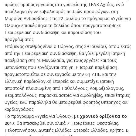
πρώτης ομάδας εργασίας στα γραφεία της ΤΕΔΚ Αχαΐας, ενώ
παράλληλα έγινε εμβολιασμός παιδιών προσφύγων, στη
Μυρσίνη Ανδραβίδας. Στις 22 Ιουλίου το πρόγραμμα «Υγεία για
Όλους» επισκέφθηκε τη Χαλκίδα όπου πραγματοποιήθηκε
Περιφερειακή συνδιάσκεψη και παρουσίαση του
προγράμματος.
Επόμενος σταθμός είναι ο Πύργος, στις 29 Ιουλίου, όπου εκτός
από την Περιφερειακή συνδιάσκεψη, θα γίνει μεγάλη ιατρική
παρέμβαση στη Ν. Μανωλάδα, για τους εργάτες και τους
μετανάστες που εργάζονται στη γη. Η Ιατρική παρέμβαση
πραγματοποιείται σε συνεργασία με την 6η Υ.ΠΕ. και την
Ελληνική Καρδιολογική Εταιρεία και συμμετέχει ιατρική
αποστολή πλαισιωμένη από Παθολόγους, Λοιμωξιολόγους,
Δερματολόγους, παρασκευάστρια για αιμοληψίες, επισκέπτριες
υγείας, ενώ παράλληλα θα μεταφερθεί φορητός υπέρηχος και
καρδιογράφος.
Το πρόγραμμα «Υγεία για Όλους», με
χρονικό ορίζοντα το
2017
, θα επισκεφθεί συνολικά 7 Περιφέρειες: Θεσσαλίας,
Πελοποννήσου, Δυτικής Ελλάδας, Στερεάς Ελλάδας, Κρήτης, Β.