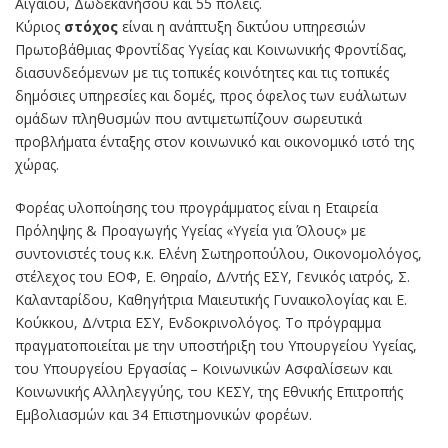
Αιγαίου, Δωδεκανήσου και 55 πόλεις.
Κύριος
στόχος
είναι η ανάπτυξη δικτύου υπηρεσιών
Πρωτοβάθμιας Φροντίδας Υγείας και Κοινωνικής Φροντίδας,
διασυνδεόμενων με τις τοπικές κοινότητες και τις τοπικές
δημόσιες υπηρεσίες και δομές, προς όφελος των ευάλωτων
ομάδων πληθυσμών που αντιμετωπίζουν σωρευτικά
προβλήματα ένταξης στον κοινωνικό και οικονομικό ιστό της
χώρας.
Φορέας υλοποίησης του προγράμματος είναι η Εταιρεία
Πρόληψης & Προαγωγής Υγείας «Υγεία για Όλους» με
συντονιστές τους κ.κ. Ελένη Σωτηροπούλου, Οικονομολόγος,
στέλεχος του ΕΟΦ, Ε. Θηραίο, Δ/ντής ΕΣΥ, Γενικός ιατρός, Σ.
Καλανταρίδου, Καθηγήτρια Μαιευτικής Γυναικολογίας και Ε.
Κούκκου, Δ/ντρια ΕΣΥ, Ενδοκρινολόγος. Το πρόγραμμα
πραγματοποιείται με την υποστήριξη του Υπουργείου Υγείας,
του Υπουργείου Εργασίας – Κοινωνικών Ασφαλίσεων και
Κοινωνικής Αλληλεγγύης, του KEΣΥ, της Εθνικής Επιτροπής
Εμβολιασμών και 34 Επιστημονικών φορέων.