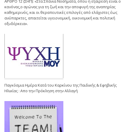
ΑΡΘΡΟ 12 (ΣΗΠ): «Στα Σπάνια Νοσήματα, όπου η εξαίρεση είναι ο
κανόνας,ο αγώνας για τη ζωή και την αποφυγή της αναπηρίας
καθημερινός, και οι θεραπευτικές επιλογές από ελάχιστες έως
ανύπαρκτες, απαιτείται υγειονομική, οικονομική και πολιτική
οξυδέρκεια».
Παγκόσμια Ημέρα Κατά του Καρκίνου της Παιδικής & Εφηβικής
Ηλικίας : Απο την Πρόκληση στην Αλλαγή