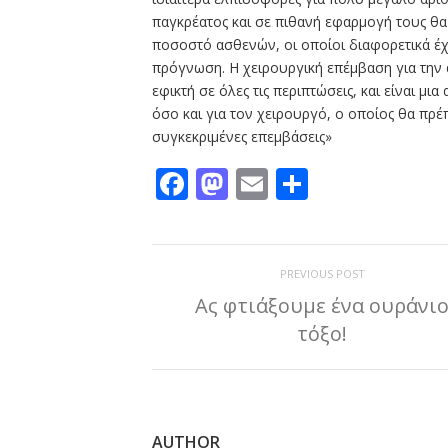
παγκρέατος και σε πιθανή εφαρμογή τους θα
ποσοστό ασθενών, οι οποίοι διαφορετικά έχ
πρόγνωση. Η χειρουργική επέμβαση για την 
εφικτή σε όλες τις περιπτώσεις, και είναι μ
όσο και για τον χειρουργό, ο οποίος θα πρέπ
συγκεκριμένες επεμβάσεις»
Facebook
Mastodon
Email
Μοιραστε
PREVIOUS POST
Ας φτιάξουμε ένα ουράνι
τόξο!
AUTHOR