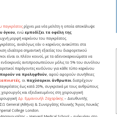
υ παγκρέατος
ρίχνει μια νέα μελέτη η οποία αποκάλυψε
ου όγκου
, ενώ
εμποδίζει τα οφέλη της
συχνή μορφή καρκίνου του παγκρέατος.
κρέατος, αναλόγως εάν ο καρκίνος ανακύπτει στα
ιση ιδιαίτερα σημαντική εξαιτίας του διαφορετικού
κοι είναι οι πλέον κοινοί, με τα αδενοκαρκινώματα να
 ενδοκρινείς αντιπροσωπεύουν μόλις το 5% του συνόλου
ορετικοί παράγοντες κινδύνου για κάθε τύπο καρκίνου
πορούν να προληφθούν
, αφού αφορούν συνήθειες
καπνιστές
,
οι
παχύσαρκοι άνθρωποι
διατρέχουν
παγκρέατος έως κατά 20%, συγκριτικά με τους ανθρώπους
 χειρουργός και εξειδικευμένος στη χειρουργική
ειρουργική
Δρ. Εμμανουήλ Ζαχαράκης
– Διευθυντής
ΣΩ General (Αθήνα) & Συνεργάτης Κλινικής ‘Άγιος Λουκάς’
perial College London.
Μασαχουσέτης – Harvard Medical School – ενέκυψαν στο