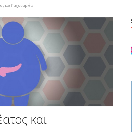
ος και Παχυσαρκία
έατος και