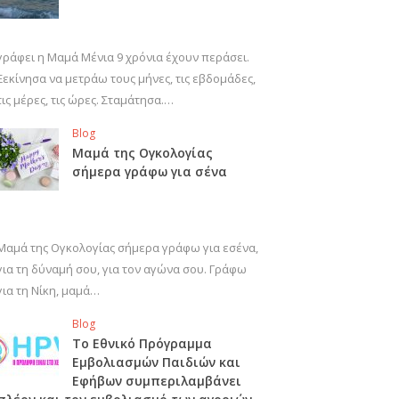
γράφει η Μαμά Μένια 9 χρόνια έχουν περάσει.
Ξεκίνησα να μετράω τους μήνες, τις εβδομάδες,
τις μέρες, τις ώρες. Σταμάτησα.…
Blog
Μαμά της Ογκολογίας
σήμερα γράφω για σένα
Μαμά της Ογκολογίας σήμερα γράφω για εσένα,
για τη δύναμή σου, για τον αγώνα σου. Γράφω
για τη Νίκη, μαμά…
Blog
Το Εθνικό Πρόγραμμα
Εμβολιασμών Παιδιών και
Εφήβων συμπεριλαμβάνει