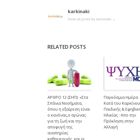
karkinaki
View all posts by karkinaki
→
RELATED POSTS
ΑΡΘΡΟ 12 (ΣΗΠ): «Στα
Παγκόσμια Ημέρα
Σπάνια Νοσήματα,
Κατά του Καρκίνου
όπου η εξαίρεση είναι
Παιδικής & Εφηβικ
ο κανόνας,ο αγώνας
Ηλικίας : Απο την
για τη ζωή και την
Πρόκληση στην
αποφυγή της
Αλλαγή
αναπηρίας
καθημερινός, και οι