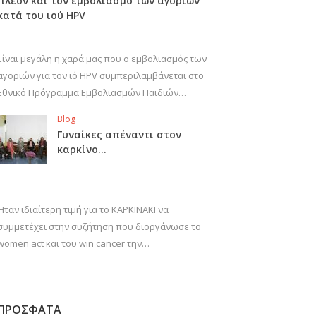
πλέον και τον εμβολιασμό των αγοριών
κατά του ιού HPV
Είναι μεγάλη η χαρά μας που ο εμβολιασμός των
αγοριών για τον ιό HPV συμπεριλαμβάνεται στο
Εθνικό Πρόγραμμα Εμβολιασμών Παιδιών…
Blog
Γυναίκες απέναντι στον
καρκίνο…
Ήταν ιδιαίτερη τιμή για το ΚΑΡΚΙΝΑΚΙ να
συμμετέχει στην συζήτηση που διοργάνωσε το
women act και του win cancer την…
ΠΡΟΣΦΑΤΑ