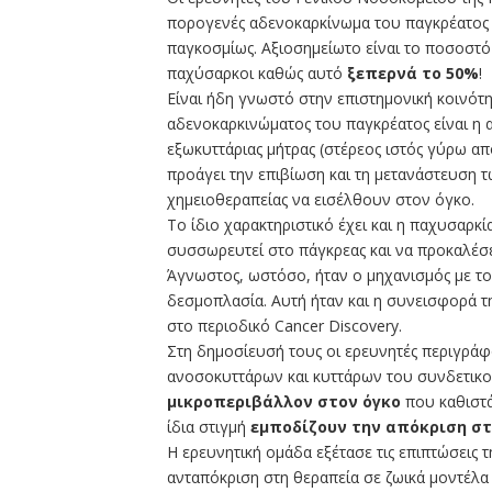
πορογενές αδενοκαρκίνωμα του παγκρέατος (
παγκοσμίως. Αξιοσημείωτο είναι το ποσοστ
παχύσαρκοι καθώς αυτό
ξεπερνά το 50%
!
Είναι ήδη γνωστό στην επιστημονική κοινότ
αδενοκαρκινώματος του παγκρέατος είναι η
εξωκυττάριας μήτρας (στέρεος ιστός γύρω α
προάγει την επιβίωση και τη μετανάστευση τ
χημειοθεραπείας να εισέλθουν στον όγκο.
Το ίδιο χαρακτηριστικό έχει και η παχυσαρκί
συσσωρευτεί στο πάγκρεας και να προκαλέσε
Άγνωστος, ωστόσο, ήταν ο μηχανισμός με το
δεσμοπλασία. Αυτή ήταν και η συνεισφορά τ
στο περιοδικό Cancer Discovery.
Στη δημοσίευσή τους οι ερευνητές περιγράφ
ανοσοκυττάρων και κυττάρων του συνδετικ
μικροπεριβάλλον στον όγκο
που καθιστ
ίδια στιγμή
εμποδίζουν την απόκριση στ
Η ερευνητική ομάδα εξέτασε τις επιπτώσεις 
ανταπόκριση στη θεραπεία σε ζωικά μοντέλα 