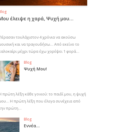
Blog
Μου έλειψε η χαρά, Ψυχή μου…
Πέρασαν τουλάχιστον 4 χρόνια να ακούσω
μουσική και να τραγουδήσω… Από εκείνο το
καλοκαίρι μέχρι τώρα έχω χορέψει 1 φορά…
Blog
Ψυχή Μου!
Η πρώτη λέξη κάθε γονιού: το παιδί μου, η ψυχή
μου… Η πρώτη λέξη που έλεγα συνέχεια από
την πρώτη…
Blog
Εννέα…