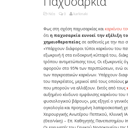
Παχυσαρκία
Νέα
0
karkinaki
Φως στη σχέση παχυσαρκίας και
καρκίνου το
ότι
η παχυσαρκία ευνοεί την εξέλιξη τ
χημειοθεραπείας
σε ασθενείς με την πιο 
«Υπάρχουν διάφοροι τύποι καρκίνου του παγ
εξωκρινή ή στα ενδοκρινή κύτταρά του, διάκρ
τρόπου αντιμετώπισης τους. Οι εξωκρινείς όγ
αφορούν στο 95% των περιπτώσεων, ενώ οι
των παγκρεατικών καρκίνων. Υπάρχουν διαφ
του παγκρέατος, μερικοί από τους οποίους
μ
που μπορούν να αλλάξουν. Εκτός από τους
αυξημένο κίνδυνο εμφάνισης καρκίνου του 
φυσιολογικού βάρους», μας εξηγεί ο γενικός
ογκολογία και προηγμένη λαπαροσκοπική χ
Χειρουργικής Ανωτέρου Πεπτικού, Κλινική ΙΑ
(Θεσ/νίκη) – Επ. Καθηγητής Πανεπιστημίου Im
Οι ερευνητές του Γενικού Νοσοκομείου της 