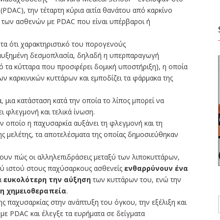
PDAC), την τέταρτη κύρια αιτία θανάτου από καρκίνο
ό των ασθενών με PDAC που είναι υπέρβαροι ή
ητα ότι χαρακτηριστικό του πορογενούς
 αυξημένη δεσμοπλασία, δηλαδή η υπερπαραγωγή
πό τα κύτταρα που προσφέρει δομική υποστήριξη), η οποία
ων καρκινικών κυττάρων και εμποδίζει τα φάρμακα της
α, μια κατάσταση κατά την οποία το λίπος μπορεί να
ι φλεγμονή και τελικά ίνωση.
ν οποίο η παχυσαρκία αυξάνει τη φλεγμονή και τη
ης μελέτης, τα αποτελέσματα της οποίας δημοσιεύθηκαν
ουν πώς οι αλληλεπιδράσεις μεταξύ των λιποκυττάρων,
ού ιστού στους παχύσαρκους ασθενείς
ενθαρρύνουν ένα
ά
ευκολότερη την αύξηση
των κυττάρων του, ενώ την
η χημειοθεραπεία
.
της παχυσαρκίας στην ανάπτυξη του όγκου, την εξέλιξη και
με PDAC και έλεγξε τα ευρήματα σε δείγματα