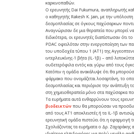
καρκινοπαθών.
Ο ερευνητής Dai Fukumura, αναπληρωτής καθ
ο καθηγητής Rakesh K. Jain, με την υπόλοι
δεσμοπλασίας σε όγκους παχύσαρκων ποντικ
Αναγνώρισαν δε μια θεραπεία που μπορεί να
Ειδικότερα, οι ερευνητές διαπίστωσαν ότι 
PDAC οφειλόταν στην ενεργοποίηση των πα
του υποδοχέα τύπου 1 (ΑΤ1) της Αγγεοπτενσ
ιντερλευκίνης-1 βήτα (IL-1β) – από λιποκύτ
ουδετερόφιλα εντός και γύρω από τους όγκο
Κατόπιν η ομάδα ανακάλυψε ότι θα μπορούσε
φάρμακο που ονομάζεται λοσαρτάνη, το οποί
δεσμοπλασίας και περιόρισε την ανάπτυξη 
στη χημειοθεραπεία μόνο στα παχύσαρκα πον
Τα ευρήματα αυτά ενθαρρύνουν τους ερευνη
βιοδεικτών
που θα μπορούσαν να προσδι
από τους ΑΤ1 αποκλειστές ή τα IL-1β αντισώμ
ερευνητική ομάδα πιστεύει ότι η εφαρμογή τ
Σχολιάζοντας τα ευρήματα ο Δρ. Ζαχαράκης α
ιδιαίτερα ελπιδοφόρες για πολύ μεγάλο αρι