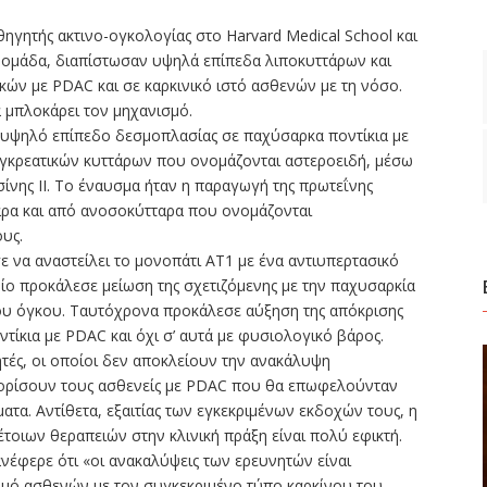
ηγητής ακτινο-ογκολογίας στο Harvard Medical School και
πη ομάδα, διαπίστωσαν υψηλά επίπεδα λιποκυττάρων και
ών με PDAC και σε καρκινικό ιστό ασθενών με τη νόσο.
 μπλοκάρει τον μηχανισμό.
το υψηλό επίπεδο δεσμοπλασίας σε παχύσαρκα ποντίκια με
γκρεατικών κυττάρων που ονομάζονται αστεροειδή, μέσω
ίνης ΙΙ. Το έναυσμα ήταν η παραγωγή της πρωτεΐνης
ταρα και από ανοσοκύτταρα που ονομάζονται
υς.
 να αναστείλει το μονοπάτι ΑΤ1 με ένα αντιυπερτασικό
ο προκάλεσε μείωση της σχετιζόμενης με την παχυσαρκία
του όγκου. Ταυτόχρονα προκάλεσε αύξηση της απόκρισης
τίκια με PDAC και όχι σ’ αυτά με φυσιολογικό βάρος.
τές, οι οποίοι δεν αποκλείουν την ανακάλυψη
ορίσουν τους ασθενείς με PDAC που θα επωφελούνταν
ατα. Αντίθετα, εξαιτίας των εγκεκριμένων εκδοχών τους, η
έτοιων θεραπειών στην κλινική πράξη είναι πολύ εφικτή.
νέφερε ότι «οι ανακαλύψεις των ερευνητών είναι
θμό ασθενών με τον συγκεκριμένο τύπο καρκίνου του