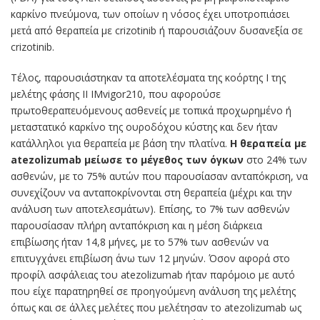
καρκίνο πνεύμονα, των οποίων η νόσος έχει υποτροπιάσει
μετά από θεραπεία με crizotinib ή παρουσιάζουν δυσανεξία σε
crizotinib.
Τέλος, παρουσιάστηκαν τα αποτελέσματα της κοόρτης Ι της
μελέτης φάσης ΙΙ IMvigor210, που αφορούσε
πρωτοθεραπευόμενους ασθενείς με τοπικά προχωρημένο ή
μεταστατικό καρκίνο της ουροδόχου κύστης και δεν ήταν
κατάλληλοι για θεραπεία με βάση την πλατίνα.
Η θεραπεία με
atezolizumab μείωσε το μέγεθος των όγκων
στο 24% των
ασθενών, με το 75% αυτών που παρουσίασαν ανταπόκριση, να
συνεχίζουν να ανταποκρίνονται στη θεραπεία (μέχρι και την
ανάλυση των αποτελεσμάτων). Επίσης, το 7% των ασθενών
παρουσίασαν πλήρη ανταπόκριση και η μέση διάρκεια
επιβίωσης ήταν 14,8 μήνες, με το 57% των ασθενών να
επιτυγχάνει επιβίωση άνω των 12 μηνών. Όσον αφορά στο
προφίλ ασφάλειας του atezolizumab ήταν παρόμοιο με αυτό
που είχε παρατηρηθεί σε προηγούμενη ανάλυση της μελέτης
όπως και σε άλλες μελέτες που μελέτησαν το atezolizumab ως