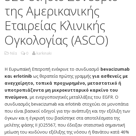
της Αμερικανικής
Εταιρείας Κλινικής
Ογκολογίας (ASCO)
Νέα
0
karkinaki
Η Ευρωπαϊκή Επιτροπή ενέκρινε το συνδυασμό
bevacizumab
και erlotinib
ως θεραπεία πρώτης γραμμής
για ασθενείς με
ανεγχείρητο, τοπικά προχωρημένο, μεταστατικό ή
υποτροπιάζοντα μη μικροκυτταρικό καρκίνο του
πνεύμονα
, με ενεργοποιητικές μεταλλάξεις του EGFR. Ο
συνδυασμός bevacizumab και erlotinib στοχεύει σε μονοπάτια
που είναι βασικοί οδηγοί για την ανάπτυξη και την εξέλιξη των
όγκων και η έγκρισή του βασίστηκε στα αποτελέσματα της
μελέτης φάσης II JO25567, που έδειξαν στατιστικά σημαντική
μείωση του κινδύνου εξέλιξης της νόσου ή θανάτου κατά 46%