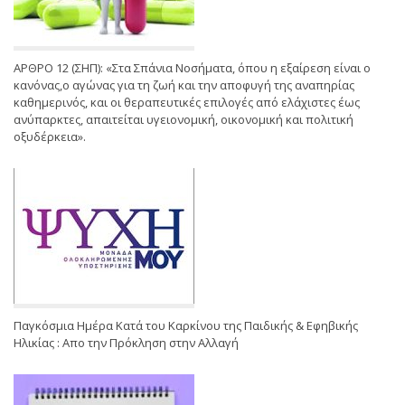
ΑΡΘΡΟ 12 (ΣΗΠ): «Στα Σπάνια Νοσήματα, όπου η εξαίρεση είναι ο
κανόνας,ο αγώνας για τη ζωή και την αποφυγή της αναπηρίας
καθημερινός, και οι θεραπευτικές επιλογές από ελάχιστες έως
ανύπαρκτες, απαιτείται υγειονομική, οικονομική και πολιτική
οξυδέρκεια».
Παγκόσμια Ημέρα Κατά του Καρκίνου της Παιδικής & Εφηβικής
Ηλικίας : Απο την Πρόκληση στην Αλλαγή