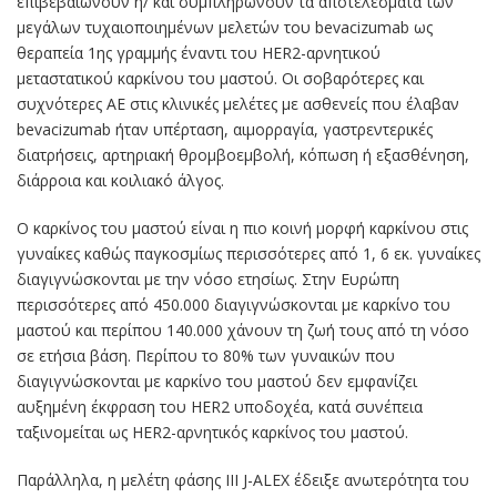
επιβεβαιώνουν ή/ και συμπληρώνουν τα αποτελέσματα των
μεγάλων τυχαιοποιημένων μελετών του bevacizumab ως
θεραπεία 1ης γραμμής έναντι του HER2-αρνητικού
μεταστατικού καρκίνου του μαστού. Οι σοβαρότερες και
συχνότερες ΑΕ στις κλινικές μελέτες με ασθενείς που έλαβαν
bevacizumab ήταν υπέρταση, αιμορραγία, γαστρεντερικές
διατρήσεις, αρτηριακή θρομβοεμβολή, κόπωση ή εξασθένηση,
διάρροια και κοιλιακό άλγος.
O καρκίνος του μαστού είναι η πιο κοινή μορφή καρκίνου στις
γυναίκες καθώς παγκοσμίως περισσότερες από 1, 6 εκ. γυναίκες
διαγιγνώσκονται με την νόσο ετησίως. Στην Ευρώπη
περισσότερες από 450.000 διαγιγνώσκονται με καρκίνο του
μαστού και περίπου 140.000 χάνουν τη ζωή τους από τη νόσο
σε ετήσια βάση. Περίπου το 80% των γυναικών που
διαγιγνώσκονται με καρκίνο του μαστού δεν εμφανίζει
αυξημένη έκφραση του HER2 υποδοχέα, κατά συνέπεια
ταξινομείται ως HER2-αρνητικός καρκίνος του μαστού.
Παράλληλα, η μελέτη φάσης III J-ALEX έδειξε ανωτερότητα του