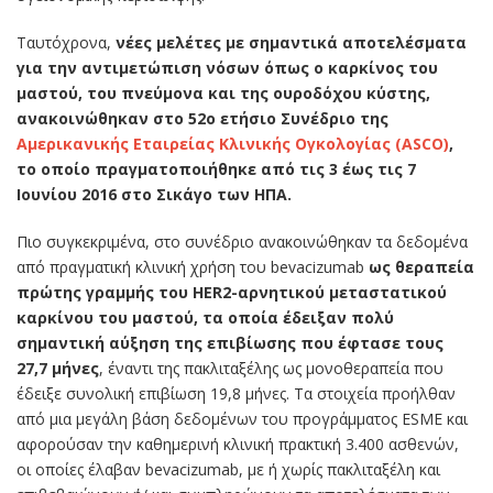
Ταυτόχρονα,
νέες μελέτες με σημαντικά αποτελέσματα
για την αντιμετώπιση νόσων όπως ο καρκίνος του
μαστού, του πνεύμονα και της ουροδόχου κύστης,
ανακοινώθηκαν στο 52ο ετήσιο Συνέδριο της
Αμερικανικής Εταιρείας Κλινικής Ογκολογίας (ASCO)
,
το οποίο πραγματοποιήθηκε από τις 3 έως τις 7
Ιουνίου 2016 στο Σικάγο των ΗΠΑ.
Πιο συγκεκριμένα, στο συνέδριο ανακοινώθηκαν τα δεδομένα
από πραγματική κλινική χρήση του bevacizumab
ως θεραπεία
πρώτης γραμμής του HER2-αρνητικού μεταστατικού
καρκίνου του μαστού, τα οποία έδειξαν πολύ
σημαντική αύξηση της επιβίωσης που έφτασε τους
27,7 μήνες
, έναντι της πακλιταξέλης ως μονοθεραπεία που
έδειξε συνολική επιβίωση 19,8 μήνες. Τα στοιχεία προήλθαν
από μια μεγάλη βάση δεδομένων του προγράμματος ESME και
αφορούσαν την καθημερινή κλινική πρακτική 3.400 ασθενών,
οι οποίες έλαβαν bevacizumab, με ή χωρίς πακλιταξέλη και