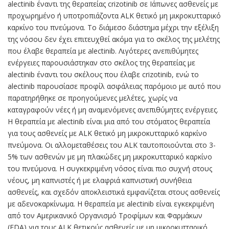
alectinib έναντι της θεραπείας crizotinib σε Ιάπωνες ασθενείς με
προχωρημένο ή υποτροπιάζοντα ALK θετικό μη μικροκυτταρικό
καρκίνο του πνεύμονα. Το διάμεσο διάστημα μέχρι την εξέλιξη
της νόσου δεν έχει επιτευχθεί ακόμα για το σκέλος της μελέτης
που έλαβε θεραπεία με alectinib. Λιγότερες ανεπιθύμητες
ενέργειες παρουσιάστηκαν στο σκέλος της θεραπείας με
alectinib έναντι του σκέλους που έλαβε crizotinib, ενώ το
alectinib παρουσίασε προφίλ ασφάλειας παρόμοιο με αυτό που
παρατηρήθηκε σε προηγούμενες μελέτες, χωρίς να
καταγραφούν νέες ή μη αναμενόμενες ανεπιθύμητες ενέργειες.
Η θεραπεία με alectinib είναι μια από του στόματος θεραπεία
για τους ασθενείς με ALK θετικό μη μικροκυτταρικό καρκίνο
πνεύμονα. Οι αλλομεταθέσεις του ALK ταυτοποιούνται στο 3-
5% των ασθενών με μη πλακώδες μη μικροκυτταρικό καρκίνο
του πνεύμονα. Η συγκεκριμένη νόσος είναι πιο συχνή στους
νέους, μη καπνιστές ή με ελαφριά καπνιστική συνήθεια
ασθενείς, και σχεδόν αποκλειστικά εμφανίζεται στους ασθενείς
με αδενοκαρκίνωμα. Η θεραπεία με alectinib είναι εγκεκριμένη
από τον Αμερικανικό Οργανισμό Τροφίμων και Φαρμάκων
(FDA) για τους ALK θετικούς ασθενείς με μη μικροκυτταρικό