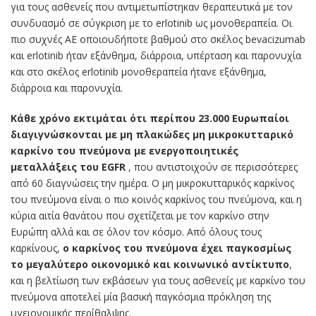
για τους ασθενείς που αντιμετωπίστηκαν θεραπευτικά με τον
συνδυασμό σε σύγκριση με το erlotinib ως μονοθεραπεία. Οι
πιο συχνές ΑΕ οποιουδήποτε βαθμού στο σκέλος bevacizumab
και erlotinib ήταν εξάνθημα, διάρροια, υπέρταση και παρονυχία
και στο σκέλος erlotinib μονοθεραπεία ήτανε εξάνθημα,
διάρροια και παρονυχία.
Κάθε χρόνο εκτιμάται ότι περίπου 23.000 Ευρωπαίοι
διαγιγνώσκονται με μη πλακώδες μη μικροκυτταρικό
καρκίνο του πνεύμονα με ενεργοποιητικές
μεταλλάξεις του EGFR
, που αντιστοιχούν σε περισσότερες
από 60 διαγνώσεις την ημέρα. Ο μη μικροκυτταρικός καρκίνος
του πνεύμονα είναι ο πιο κοινός καρκίνος του πνεύμονα, και η
κύρια αιτία θανάτου που σχετίζεται με τον καρκίνο στην
Ευρώπη αλλά και σε όλον τον κόσμο. Από όλους τους
καρκίνους,
ο καρκίνος του πνεύμονα έχει παγκοσμίως
το μεγαλύτερο οικονομικό και κοινωνικό αντίκτυπο
,
και η βελτίωση των εκβάσεων για τους ασθενείς με καρκίνο του
πνεύμονα αποτελεί μία βασική παγκόσμια πρόκληση της
υγειονομικής περίθαλψης.