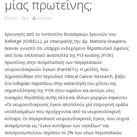
μίας πρωτεΐνης;
Νέα
0
karkinaki
Ερευνητές από το Ινστιτούτο Βιοϊατρικών Ερευνών του
Bellvitge (IDIBELL), με επικεφαλής την Δρ. Mariona Graupera,
έκαναν γνωστό ότι υπάρχει ενδεχόμενο θεραπευτικό όφελος
από έναν επιλεκτικό αναστολέα της ΡΙ3-κινάσης (PI3K)
πρωτεΐνης στην αντιμετώπιση των παγκρεατικών
νευροενδοκρινών όγκων (PanNETs). Η μελέτη, που
δημοσιεύθηκε στο περιοδικό Clinical Cancer Research, βάζει
ένα λιθαράκι παραπάνω στην κατανόηση του ρόλου της
σηματοδότησης της ΡΙ3Κ στον καρκίνο και ανοίγει νέες
ευκαιρίες θεραπείας αυτής αλλά και άλλων μορφών καρκίνου.
«Οι νευροενδοκρινείς όγκοι αποτελούν μία ετερογενή ομάδα
νεοπλασμάτων που προέρχονται από τα νευροενδοκρινή
κύτταρα. Οι παγκρεατικοί νευροενδοκρινείς όγκοι, που συχνά
αναφέρονται ως “όγκοι κυττάρων των νησιδίων” και
αντιπροσωπεύουν περίπου το 2% των νέων περιστατικών