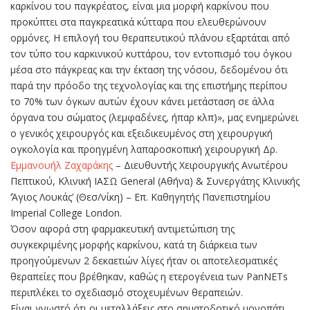
καρκίνου του παγκρέατος, είναι μια μορφή καρκίνου που
προκύπτει στα παγκρεατικά κύτταρα που ελευθερώνουν
ορμόνες. Η επιλογή του θεραπευτικού πλάνου εξαρτάται από
τον τύπο του καρκινικού κυττάρου, τον εντοπισμό του όγκου
μέσα στο πάγκρεας και την έκταση της νόσου, δεδομένου ότι
παρά την πρόοδο της τεχνολογίας και της επιστήμης περίπου
το 70% των όγκων αυτών έχουν κάνει μετάσταση σε άλλα
όργανα του σώματος (λεμφαδένες, ήπαρ κλπ)», μας ενημερώνει
ο γενικός χειρουργός και εξειδικευμένος στη χειρουργική
ογκολογία και προηγμένη λαπαροσκοπική χειρουργική Δρ.
Εμμανουήλ Ζαχαράκης
– Διευθυντής Χειρουργικής Ανωτέρου
Πεπτικού, Κλινική ΙΑΣΩ General (Αθήνα) & Συνεργάτης Κλινικής
‘Άγιος Λουκάς’ (Θεσ/νίκη) – Επ. Καθηγητής Πανεπιστημίου
Imperial College London.
Όσον αφορά στη φαρμακευτική αντιμετώπιση της
συγκεκριμένης μορφής καρκίνου, κατά τη διάρκεια των
προηγούμενων 2 δεκαετιών λίγες ήταν οι αποτελεσματικές
θεραπείες που βρέθηκαν, καθώς η ετερογένεια των PanNETs
περιπλέκει το σχεδιασμό στοχευμένων θεραπειών.
Είναι γνωστό ότι οι μεταλλάξεις στο σηματοδοτικό μονοπάτι