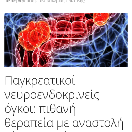
πιθανή θεραπεία με αναστολή μίας πρωτεΐνης;
Παγκρεατικοί
νευροενδοκρινείς
όγκοι: πιθανή
θεραπεία με αναστολή