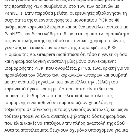
της πρωτεΐνης ΡΙ3Κ συμβαίνουν στο 16% των ασθενών με
PanNETs. Στην παρούσα μελέτη, οι ερευνητές αξιολόγησαν τη
συχνότητα της ενεργοποίησης του μονοπατιού ΡΙ3Κ σε 40
ανθρώπινα καρκινικά δείγματα και σε ένα μοντέλο ποντικού με
PanNETs, και διερευνήθηκε η θεραπευτική αποτελεσματικότητα
της αναστολής αυτής της οδού σε ποντίκια, χρησιμοποιώντας
γενικούς και ειδικούς αναστολείς της ισομορφής της ΡΙ3Κ.
Η ομάδα της Δρ. Graupera διαπίστωσε ότι τόσο η γενετική όσο
και η φαρμακολογική αναστολή μίας μόνο συγκεκριμένης
ισομορφής της ΡΙ3Κ, που ονομάζεται ρ110α, είναι αρκετή για να
προκαλέσει τον θάνατο των καρκινικών κυττάρων και συμβατή
με την ανάπτυξη αγγείων που αναστέλλει την εξέλιξη του
καρκινικού όγκου και τη μετάσταση. Αυτό είναι ιδιαίτερα
σημαντικό, δεδομένου ότι οι εκλεκτικοί αναστολείς της
ισομορφής είναι πιθανό να παρουσιάζουν χαμηλότερη
τοξικότητα σε σύγκριση με τους γενικούς αναστολείς, και ως εκ
τούτου μπορεί να είναι ανεκτές υψηλότερες δόσεις φαρμάκων
που είναι ικανές να επιτύχουν την πλήρη αναστολή της οδού.
Αυτά τα αποτελέσματα δείχνουν όχι μόνο υποσχόμενα για μια