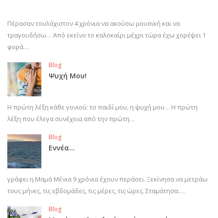
Πέρασαν τουλάχιστον 4 χρόνια να ακούσω μουσική και να
τραγουδήσω… Από εκείνο το καλοκαίρι μέχρι τώρα έχω χορέψει 1
φορά…
Blog
Ψυχή Μου!
Η πρώτη λέξη κάθε γονιού: το παιδί μου, η ψυχή μου… Η πρώτη
λέξη που έλεγα συνέχεια από την πρώτη…
Blog
Εννέα…
γράφει η Μαμά Μένια 9 χρόνια έχουν περάσει. Ξεκίνησα να μετράω
τους μήνες, τις εβδομάδες, τις μέρες, τις ώρες. Σταμάτησα.…
Blog