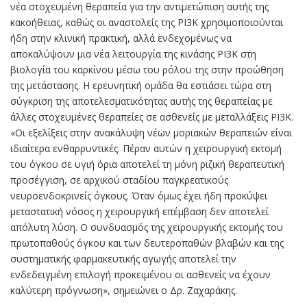
νέα στοχευμένη θεραπεία για την αντιμετώπιση αυτής της
κακοήθειας, καθώς οι αναστολείς της PI3K χρησιμοποιούνται
ήδη στην κλινική πρακτική, αλλά ενδεχομένως να
αποκαλύψουν μια νέα λειτουργία της κινάσης ΡΙ3Κ στη
βιολογία του καρκίνου μέσω του ρόλου της στην προώθηση
της μετάστασης. Η ερευνητική ομάδα θα εστιάσει τώρα στη
σύγκριση της αποτελεσματικότητας αυτής της θεραπείας με
άλλες στοχευμένες θεραπείες σε ασθενείς με μεταλλάξεις ΡΙ3Κ.
«Οι εξελίξεις στην ανακάλυψη νέων μοριακών θεραπειών είναι
ιδιαίτερα ενθαρρυντικές. Πέραν αυτών η χειρουργική εκτομή
του όγκου σε υγιή όρια αποτελεί τη μόνη ριζική θεραπευτική
προσέγγιση, σε αρχικού σταδίου παγκρεατικούς
νευροενδοκρινείς όγκους. Όταν όμως έχει ήδη προκύψει
μεταστατική νόσος η χειρουργική επέμβαση δεν αποτελεί
απόλυτη λύση. Ο συνδυασμός της χειρουργικής εκτομής του
πρωτοπαθούς όγκου και των δευτεροπαθών βλαβών και της
συστηματικής φαρμακευτικής αγωγής αποτελεί την
ενδεδειγμένη επιλογή προκειμένου οι ασθενείς να έχουν
καλύτερη πρόγνωση», σημειώνει ο Δρ. Ζαχαράκης.