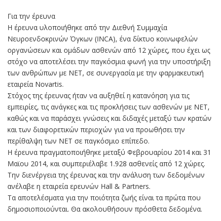
Για την έρευνα
Η έρευνα υλοποιήθηκε από την Διεθνή Συμμαχία
Νευροενδοκρινών Όγκων (INCA), ένα δίκτυο κοινωφελών
οργανώσεων και ομάδων ασθενών από 12 χώρες, που έχει ως
στόχο να αποτελέσει την παγκόσμια φωνή για την υποστήριξη
των ανθρώπων με NET, σε συνεργασία με την φαρμακευτική
εταιρεία Novartis.
Στόχος της έρευνας ήταν να αυξηθεί η κατανόηση για τις
εμπειρίες, τις ανάγκες και τις προκλήσεις των ασθενών με ΝΕΤ,
καθώς και να παράσχει γνώσεις και διδαχές μεταξύ των κρατών
και των διαφορετικών περιοχών για να προωθήσει την
περίθαλψη των ΝΕΤ σε παγκόσμιο επίπεδο.
Η έρευνα πραγματοποιήθηκε μεταξύ Φεβρουαρίου 2014 και 31
Μαϊου 2014, και συμπεριέλαβε 1.928 ασθενείς από 12 χώρες.
Την διενέργεια της έρευνας και την ανάλυση των δεδομένων
ανέλαβε η εταιρεία ερευνών Hall & Partners.
Τα αποτελέσματα για την ποιότητα ζωής είναι τα πρώτα που
δημοσιοποιούνται. Θα ακολουθήσουν πρόσθετα δεδομένα.