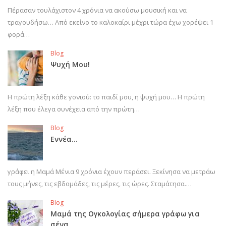
Πέρασαν τουλάχιστον 4 χρόνια να ακούσω μουσική και να
τραγουδήσω… Από εκείνο το καλοκαίρι μέχρι τώρα έχω χορέψει 1
φορά…
Blog
Ψυχή Μου!
Η πρώτη λέξη κάθε γονιού: το παιδί μου, η ψυχή μου… Η πρώτη
λέξη που έλεγα συνέχεια από την πρώτη…
Blog
Εννέα…
γράφει η Μαμά Μένια 9 χρόνια έχουν περάσει. Ξεκίνησα να μετράω
τους μήνες, τις εβδομάδες, τις μέρες, τις ώρες. Σταμάτησα.…
Blog
Μαμά της Ογκολογίας σήμερα γράφω για
σένα