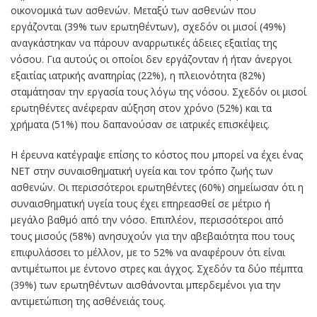
οικονομικά των ασθενών. Μεταξύ των ασθενών που
εργάζονται (39% των ερωτηθέντων), σχεδόν οι μισοί (49%)
αναγκάστηκαν να πάρουν αναρρωτικές άδειες εξαιτίας της
νόσου. Για αυτούς οι οποίοι δεν εργάζονταν ή ήταν άνεργοι
εξαιτίας ιατρικής αναπηρίας (22%), η πλειονότητα (82%)
σταμάτησαν την εργασία τους λόγω της νόσου. Σχεδόν οι μισοί
ερωτηθέντες ανέφεραν αύξηση στον χρόνο (52%) και τα
χρήματα (51%) που δαπανούσαν σε ιατρικές επισκέψεις.
Η έρευνα κατέγραψε επίσης το κόστος που μπορεί να έχει ένας
NET στην συναισθηματική υγεία και τον τρόπο ζωής των
ασθενών. Οι περισσότεροι ερωτηθέντες (60%) σημείωσαν ότι η
συναισθηματική υγεία τους έχει επηρεασθεί σε μέτριο ή
μεγάλο βαθμό από την νόσο. Επιπλέον, περισσότεροι από
τους μισούς (58%) ανησυχούν για την αβεβαιότητα που τους
επιφυλάσσει το μέλλον, με το 52% να αναφέρουν ότι είναι
αντιμέτωποι με έντονο στρες και άγχος. Σχεδόν τα δύο πέμπτα
(39%) των ερωτηθέντων αισθάνονται μπερδεμένοι για την
αντιμετώπιση της ασθένειάς τους.