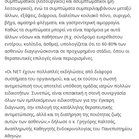
συμπτωματικοί (λειτουργικοί) και ασυμπτωματικοί (μη-
λειτουργικοί), ενώ τα συμπτώματα συμπεριλαμβάνουν μεταξύ
άλλων, εξάψεις, διάρροια, διαλείπων κοιλιακό πόνο, συριγμό,
βήχα, αιματηρά φλέγματα, και γαστρεντερική αιμορραγία.
Καθώς τα συμπτώματα μπορεί να είναι παρόμοια με αυτά
άλλων νόσων και παθήσεων (π.χ. σύνδρομο ευερέθιστου
εντέρου, κολίτιδα, άσθμα), υπολογίζεται ότι το 60-80% των
ασθενών διαγιγνώσκονται σε προχωρημένο στάδιο, όπου οι
θεραπευτικές επιλογές είναι περιορισμένες.
«Οι ΝΕΤ έχουν πολλαπλές εκδηλώσεις από διάφορα
συστήματα του οργανισμού, και ως εκ τούτου η σωστή
αντιμετώπισή τους αποτελεί υπόθεση ομάδας ιατρών πολλών
ειδικοτήτων. Συνεπώς, είναι επιτακτική η στενή συνεργασία
όλων των εμπλεκόμενων ειδικοτήτων για την έγκαιρη
διάγνωση, την επιλογή της κατάλληλης θεραπευτικής
αντιμετώπισης, αλλά και τη διατήρηση της ποιότητας ζωής
αυτών των ασθενών,» δήλωσε ο κ. Γρηγόρης Καλτσάς,
Αναπληρωτής Καθηγητής Ενδοκρινολογίας του Πανεπιστημίου
Αθηνών.