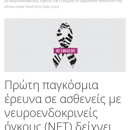
με νευροενδοκρινείς όγκους (ΝΕΤ) δείχνει το σημαντικό αντίκτυπο της
νόσου στην ποιότητα ζωής τους
Πρώτη παγκόσμια
έρευνα σε ασθενείς με
νευροενδοκρινείς
όγκους (ΝΕΤ) δείχνει