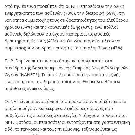
Από την έρευνα προκύπτει ότι οι NET επηρεάζουν την ολική
ενεργητικότητα των ασθενών (70%), την διατροφή (58%), την
ικανότητα συμμετοχής τους σε δραστηριότητες του ελεύθερου
χρόνου (54%) και της κοινωνικής ζωής (43%), ενώ πολλοί
ασθενείς δηλώνουν ότι έχουν περιορίσει τις φυσικές
δραστηριότητές τους (49%), και ότι δεν μπορούν πλέον να
συμμετάσχουν σε δραστηριότητες που απολάμβαναν (43%).
Τα δεδομένα αυτά παρουσιάστηκαν πρόσφατα και στο
συνέδριο της Βορειοαμερικανικής Εταιρείας ΝευροΕνδοκρινών
Όγκων (NANETS). Τα αποτελέσματα για την ποιότητα ζωής
είναι τα πρώτα που δημοσιοποιούνται. Θα ακολουθήσουν
πρόσθετες ανακοινώσεις.
Οι ΝΕΤ είναι σπάνιοι όγκοι που προκύπτουν από κύτταρα, τα
οποία παράγουν και εκκρίνουν διάφορες ορμόνες που
ρυθμίζουν τις σωματικές λειτουργίες. Υπάρχουν πολλοί τύποι
ΝΕΤ, ωστόσο, οι περισσότεροι εντοπίζονται στη γαστρεντερική
οδό, το πάγκρεας και τους πνεύμονες. Ταξινομούνται ως