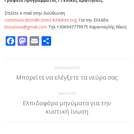
Γραφείο Προγράμματος / Γενικές ερωτήσεις:
Στείλτε e-mail στην διεύθυνση
communication@conect4children.org
. Για την Ελλάδα
bnoutsou@gmail.com
Τηλ.+306947779975 Καρανταγλής Νίκος
Facebook
Mastodon
Email
Μοιραστείτε
PREVIOUS POST
Μπορείτε να ελέγξετε τα νεύρα σας
NEXT POST
Ελπιδοφόρα μηνύματα για την
κυστική ίνωση