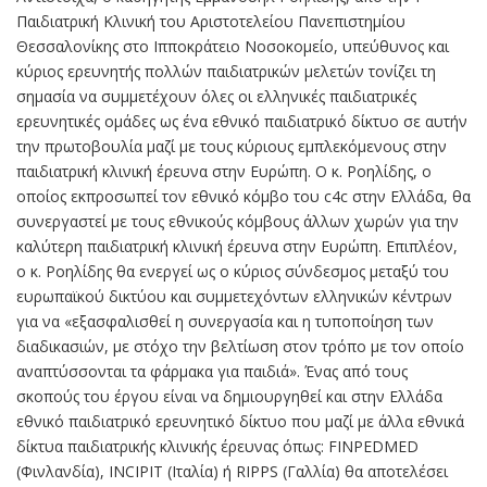
Παιδιατρική Κλινική του Αριστοτελείου Πανεπιστημίου
Θεσσαλονίκης στο Ιπποκράτειο Νοσοκομείο, υπεύθυνος και
κύριος ερευνητής πολλών παιδιατρικών μελετών τονίζει τη
σημασία να συμμετέχουν όλες οι ελληνικές παιδιατρικές
ερευνητικές ομάδες ως ένα εθνικό παιδιατρικό δίκτυο σε αυτήν
την πρωτοβουλία μαζί με τους κύριους εμπλεκόμενους στην
παιδιατρική κλινική έρευνα στην Ευρώπη. Ο κ. Ροηλίδης, ο
οποίος εκπροσωπεί τον εθνικό κόμβο του c4c στην Ελλάδα, θα
συνεργαστεί με τους εθνικούς κόμβους άλλων χωρών για την
καλύτερη παιδιατρική κλινική έρευνα στην Ευρώπη. Επιπλέον,
ο κ. Ροηλίδης θα ενεργεί ως ο κύριος σύνδεσμος μεταξύ του
ευρωπαϊκού δικτύου και συμμετεχόντων ελληνικών κέντρων
για να «εξασφαλισθεί η συνεργασία και η τυποποίηση των
διαδικασιών, με στόχο την βελτίωση στον τρόπο με τον οποίο
αναπτύσσονται τα φάρμακα για παιδιά». Ένας από τους
σκοπούς του έργου είναι να δημιουργηθεί και στην Ελλάδα
εθνικό παιδιατρικό ερευνητικό δίκτυο που μαζί με άλλα εθνικά
δίκτυα παιδιατρικής κλινικής έρευνας όπως: FINPEDMED
(Φινλανδία), INCIPIT (Ιταλία) ή RIPPS (Γαλλία) θα αποτελέσει