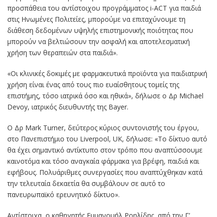
προσπάθεια του αντίστοιχου προγράμματος i-ACT για παιδιά
στις Ηνωμένες Πολιτείες, μπορούμε να επιταχύνουμε τη
διάθεση δεδομένων υψηλής επιστημονικής ποιότητας που
μπορούν να βελτιώσουν την ασφαλή και αποτελεσματική
χρήση των θεραπειών στα παιδιά».
«Οι κλινικές δοκιμές με φαρμακευτικά προϊόντα για παιδιατρική
χρήση είναι ένας από τους πιο ευαίσθητους τομείς της
επιστήμης, τόσο ιατρικά όσο και ηθικά», δήλωσε ο Δρ Michael
Devoy, ιατρικός διευθυντής της Bayer.
Ο Δρ Mark Turner, δεύτερος κύριος συντονιστής του έργου,
στο Πανεπιστήμιο του Liverpool, UK, δήλωσε: «Το δίκτυο αυτό
θα έχει σημαντικό αντίκτυπο στον τρόπο που αναπτύσσουμε
καινοτόμα και τόσο αναγκαία φάρμακα για βρέφη, παιδιά και
εφήβους. Πολυάριθμες συνεργασίες που αναπτύχθηκαν κατά
την τελευταία δεκαετία θα συμβάλουν σε αυτό το
πανευρωπαϊκό ερευνητικό δίκτυο».
Αντίστοιχα, ο καθηγητής Εμμανουήλ Ροηλίδης, από την Γ’