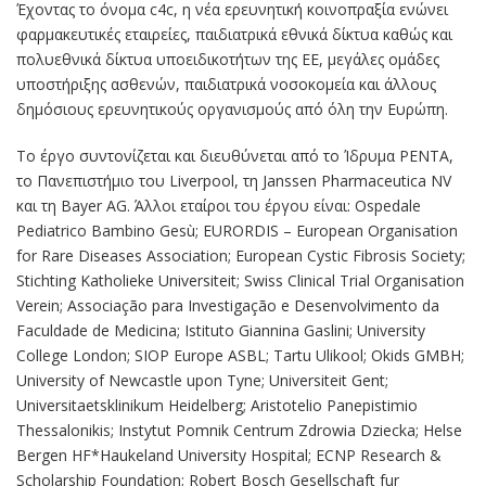
Έχοντας το όνομα c4c, η νέα ερευνητική κοινοπραξία ενώνει
φαρμακευτικές εταιρείες, παιδιατρικά εθνικά δίκτυα καθώς και
πολυεθνικά δίκτυα υποειδικοτήτων της ΕΕ, μεγάλες ομάδες
υποστήριξης ασθενών, παιδιατρικά νοσοκομεία και άλλους
δημόσιους ερευνητικούς οργανισμούς από όλη την Ευρώπη.
Το έργο συντονίζεται και διευθύνεται από το Ίδρυμα PENTA,
το Πανεπιστήμιο του Liverpool, τη Janssen Pharmaceutica NV
και τη Bayer AG. Άλλοι εταίροι του έργου είναι: Ospedale
Pediatrico Bambino Gesù; EURORDIS – European Organisation
for Rare Diseases Association; European Cystic Fibrosis Society;
Stichting Katholieke Universiteit; Swiss Clinical Trial Organisation
Verein; Associação para Investigação e Desenvolvimento da
Faculdade de Medicina; Istituto Giannina Gaslini; University
College London; SIOP Europe ASBL; Tartu Ulikool; Okids GMBH;
University of Newcastle upon Tyne; Universiteit Gent;
Universitaetsklinikum Heidelberg; Aristotelio Panepistimio
Thessalonikis; Instytut Pomnik Centrum Zdrowia Dziecka; Helse
Bergen HF*Haukeland University Hospital; ECNP Research &
Scholarship Foundation; Robert Bosch Gesellschaft fur