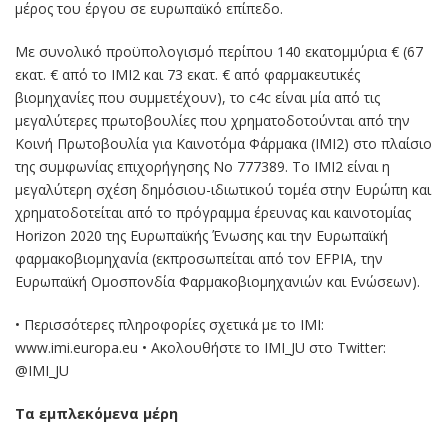
μέρος του έργου σε ευρωπαϊκό επίπεδο.
Με συνολικό προϋπολογισμό περίπου 140 εκατομμύρια € (67
εκατ. € από το IMI2 και 73 εκατ. € από φαρμακευτικές
βιομηχανίες που συμμετέχουν), το c4c είναι μία από τις
μεγαλύτερες πρωτοβουλίες που χρηματοδοτούνται από την
Κοινή Πρωτοβουλία για Καινοτόμα Φάρμακα (IMI2) στο πλαίσιο
της συμφωνίας επιχορήγησης Νο 777389. Το IMI2 είναι η
μεγαλύτερη σχέση δημόσιου-ιδιωτικού τομέα στην Ευρώπη και
χρηματοδοτείται από το πρόγραμμα έρευνας και καινοτομίας
Horizon 2020 της Ευρωπαϊκής Ένωσης και την Ευρωπαϊκή
φαρμακoβιομηχανία (εκπροσωπείται από τον EFPIA, την
Ευρωπαϊκή Ομοσπονδία Φαρμακοβιομηχανιών και Ενώσεων).
• Περισσότερες πληροφορίες σχετικά με το IMI:
www.imi.europa.eu • Ακολουθήστε το IMI_JU στο Twitter:
@IMI_JU
Τα εμπλεκόμενα μέρη