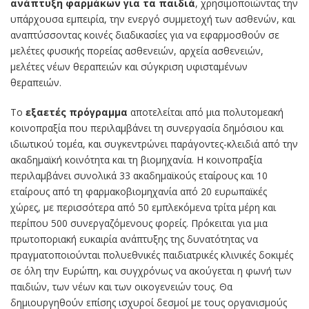
ανάπτυξη φαρμάκων για τα παιδιά
, χρησιμοποιώντας την
υπάρχουσα εμπειρία, την ενεργό συμμετοχή των ασθενών, και
αναπτύσσοντας κοινές διαδικασίες για να εφαρμοσθούν σε
μελέτες φυσικής πορείας ασθενειών, αρχεία ασθενειών,
μελέτες νέων θεραπειών και σύγκριση υφισταμένων
θεραπειών.
Το
εξαετές πρόγραμμα
αποτελείται από μια πολυτομεακή
κοινοπραξία που περιλαμβάνει τη συνεργασία δημόσιου και
ιδιωτικού τομέα, και συγκεντρώνει παράγοντες-κλειδιά από την
ακαδημαϊκή κοινότητα και τη βιομηχανία. Η κοινοπραξία
περιλαμβάνει συνολικά 33 ακαδημαϊκούς εταίρους και 10
εταίρους από τη φαρμακοβιομηχανία από 20 ευρωπαϊκές
χώρες, με περισσότερα από 50 εμπλεκόμενα τρίτα μέρη και
περίπου 500 συνεργαζόμενους φορείς. Πρόκειται για μια
πρωτοποριακή ευκαιρία ανάπτυξης της δυνατότητας να
πραγματοποιούνται πολυεθνικές παιδιατρικές κλινικές δοκιμές
σε όλη την Ευρώπη, και συγχρόνως να ακούγεται η φωνή των
παιδιών, των νέων και των οικογενειών τους. Θα
δημιουργηθούν επίσης ισχυροί δεσμοί με τους οργανισμούς