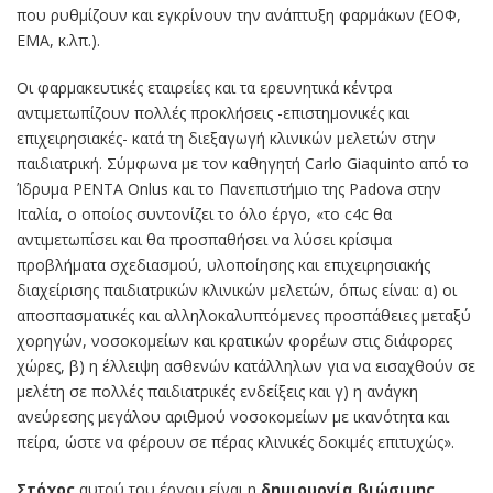
που ρυθμίζουν και εγκρίνουν την ανάπτυξη φαρμάκων (ΕΟΦ,
EMA, κ.λπ.).
Οι φαρμακευτικές εταιρείες και τα ερευνητικά κέντρα
αντιμετωπίζουν πολλές προκλήσεις -επιστημονικές και
επιχειρησιακές- κατά τη διεξαγωγή κλινικών μελετών στην
παιδιατρική. Σύμφωνα με τον καθηγητή Carlo Giaquinto από το
Ίδρυμα PENTA Onlus και το Πανεπιστήμιο της Padova στην
Ιταλία, ο οποίος συντονίζει το όλο έργο, «το c4c θα
αντιμετωπίσει και θα προσπαθήσει να λύσει κρίσιμα
προβλήματα σχεδιασμού, υλοποίησης και επιχειρησιακής
διαχείρισης παιδιατρικών κλινικών μελετών, όπως είναι: α) οι
αποσπασματικές και αλληλοκαλυπτόμενες προσπάθειες μεταξύ
χορηγών, νοσοκομείων και κρατικών φορέων στις διάφορες
χώρες, β) η έλλειψη ασθενών κατάλληλων για να εισαχθούν σε
μελέτη σε πολλές παιδιατρικές ενδείξεις και γ) η ανάγκη
ανεύρεσης μεγάλου αριθμού νοσοκομείων με ικανότητα και
πείρα, ώστε να φέρουν σε πέρας κλινικές δοκιμές επιτυχώς».
Στόχος
αυτού του έργου είναι η
δημιουργία βιώσιμης