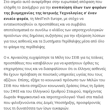
Στο σημείο αυτό αναφέρθηκε στην ευρωπαϊκή απόφαση που
ελήφθη το Δεκέμβριο για την
ενοποίηση όλων των φορέων
της βιομηχανίας της Ιατρικής Τεχνολογίας σ’ έναν
ενιαίο φορέα
, τη MedTech Europe, με στόχο να
εντατικοποιηθούν οι προσπάθειες και να συμβάλει
αποτελεσματικά εν συνόλω ο κλάδος των ιατροτεχνολογικών
προϊόντων στις δημόσιες συζητήσεις για την εξεύρεση λύσεων
για τους ασθενείς και τα Συστήματα Περίθαλψης μέσα από όλο
το φάσμα της περίθαλψης
Ο κ. Αρναούτης ευχαρίστησε τα Μέλη του ΣΕΙΒ για τις τιτάνιες
προσπάθειες που καταβάλουν για να κρατήσουν όρθιες τις
επιχειρήσεις τους και να διασφαλίσουν ότι οι έλληνες ασθενείς
θα έχουν πρόσβαση σε ποιοτικές υπηρεσίες υγείας που τους
αξίζουν. Επίσης, εξήρε το κοινωνικό πρόσωπο των Μελών του
ΣΕΙΒ που πάντα στηρίζουν κοινωνικές δράσεις όπως τη δράση
του ΣΦΕΕ και του Ελληνικού Ερυθρού Σταυρού, παρέχοντας
δωρεάν Φαρμακευτικό και Ιατροτεχνολογικό Υλικό στα παιδιά
που φιλοξενούνται στις Δομές Υποστήριξης, προσφέροντάς
τους τη δυνατότητα των ίσων ευκαιριών.