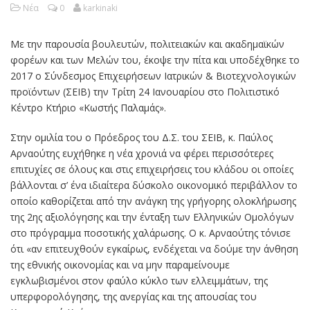
Νέα
0
karkinaki
Με την παρουσία βουλευτών, πολιτειακών και ακαδημαϊκών
φορέων και των Μελών του, έκοψε την πίτα και υποδέχθηκε το
2017 ο Σύνδεσμος Επιχειρήσεων Ιατρικών & Βιοτεχνολογικών
προϊόντων (ΣΕΙΒ) την Τρίτη 24 Ιανουαρίου στο Πολιτιστικό
Κέντρο Κτήριο «Κωστής Παλαμάς».
Στην ομιλία του ο Πρόεδρος του Δ.Σ. του ΣΕΙΒ, κ. Παύλος
Αρναούτης ευχήθηκε η νέα χρονιά να φέρει περισσότερες
επιτυχίες σε όλους και στις επιχειρήσεις του κλάδου οι οποίες
βάλλονται σ’ ένα ιδιαίτερα δύσκολο οικονομικό περιβάλλον το
οποίο καθορίζεται από την ανάγκη της γρήγορης ολοκλήρωσης
της 2ης αξιολόγησης και την ένταξη των Ελληνικών Ομολόγων
στο πρόγραμμα ποσοτικής χαλάρωσης. Ο κ. Αρναούτης τόνισε
ότι «αν επιτευχθούν εγκαίρως, ενδέχεται να δούμε την άνθηση
της εθνικής οικονομίας και να μην παραμείνουμε
εγκλωβισμένοι στον φαύλο κύκλο των ελλειμμάτων, της
υπερφορολόγησης, της ανεργίας και της απουσίας του