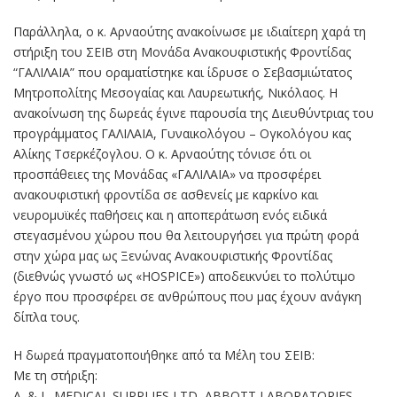
Παράλληλα, ο κ. Αρναούτης ανακοίνωσε με ιδιαίτερη χαρά τη
στήριξη του ΣΕΙΒ στη Μονάδα Ανακουφιστικής Φροντίδας
“ΓΑΛΙΛΑΙΑ” που οραματίστηκε και ίδρυσε ο Σεβασμιώτατος
Μητροπολίτης Μεσογαίας και Λαυρεωτικής, Νικόλαος. Η
ανακοίνωση της δωρεάς έγινε παρουσία της Διευθύντριας του
προγράμματος ΓΑΛΙΛΑΙΑ, Γυναικολόγου – Ογκολόγου κας
Αλίκης Τσερκέζογλου. Ο κ. Αρναούτης τόνισε ότι οι
προσπάθειες της Μονάδας «ΓΑΛΙΛΑΙΑ» να προσφέρει
ανακουφιστική φροντίδα σε ασθενείς με καρκίνο και
νευρομυϊκές παθήσεις και η αποπεράτωση ενός ειδικά
στεγασμένου χώρου που θα λειτουργήσει για πρώτη φορά
στην χώρα μας ως Ξενώνας Ανακουφιστικής Φροντίδας
(διεθνώς γνωστό ως «HOSPICE») αποδεικνύει το πολύτιμο
έργο που προσφέρει σε ανθρώπους που μας έχουν ανάγκη
δίπλα τους.
Η δωρεά πραγματοποιήθηκε από τα Μέλη του ΣΕΙΒ:
Με τη στήριξη:
A. & L. MEDICAL SUPPLIES LTD, ABBOTT LABORATORIES