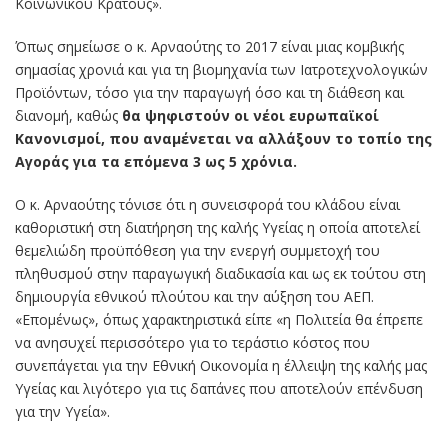
Κοινωνικού Κράτους».
Όπως σημείωσε ο κ. Αρναούτης το 2017 είναι μιας κομβικής
σημασίας χρονιά και για τη βιομηχανία των Ιατροτεχνολογικών
Προϊόντων, τόσο για την παραγωγή όσο και τη διάθεση και
διανομή, καθώς
θα ψηφιστούν οι νέοι ευρωπαϊκοί
Κανονισμοί, που αναμένεται να αλλάξουν το τοπίο της
Αγοράς για τα επόμενα 3 ως 5 χρόνια.
Ο κ. Αρναούτης τόνισε ότι η συνεισφορά του κλάδου είναι
καθοριστική στη διατήρηση της καλής Υγείας η οποία αποτελεί
θεμελιώδη προϋπόθεση για την ενεργή συμμετοχή του
πληθυσμού στην παραγωγική διαδικασία και ως εκ τούτου στη
δημιουργία εθνικού πλούτου και την αύξηση του ΑΕΠ.
«Επομένως», όπως χαρακτηριστικά είπε «η Πολιτεία θα έπρεπε
να ανησυχεί περισσότερο για το τεράστιο κόστος που
συνεπάγεται για την Εθνική Οικονομία η έλλειψη της καλής μας
Υγείας και λιγότερο για τις δαπάνες που αποτελούν επένδυση
για την Υγεία».