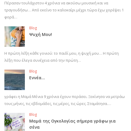
Πέρασαν τουλάχιστον 4 χρόνια να ακούσω μουσική και να
τραγουδήσω… Από εκείνο το καλοκαίρι μέχρι τώρα έχω χορέψει 1
φορά…
Blog
Ψυχή Μου!
Η πρώτη λέξη κάθε γονιού: το παιδί μου, η ψυχή μου… Η πρώτη
λέξη που έλεγα συνέχεια από την πρώτη…
Blog
Εννέα…
γράφει η Μαμά Μένια 9 χρόνια έχουν περάσει. Ξεκίνησα να μετράω
τους μήνες, τις εβδομάδες, τις μέρες, τις ώρες. Σταμάτησα.…
Blog
Μαμά της Ογκολογίας σήμερα γράφω για
σένα