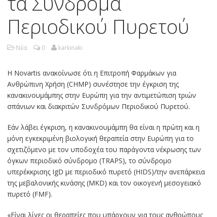
τα Σύνδρομα
Περιοδικού Πυρετού
Νέα
0
karkinaki
Η Νovartis ανακοίνωσε ότι η Επιτροπή Φαρμάκων για
Ανθρώπινη Χρήση (CHMP) συνέστησε την έγκριση της
κανακινουμάμπης στην Ευρώπη για την αντιμετώπιση τριών
σπάνιων και διακριτών Συνδρόμων Περιοδικού Πυρετού.
Εάν λάβει έγκριση, η κανακινουμάμπη θα είναι η πρώτη και η
μόνη εγκεκριμένη βιολογική θεραπεία στην Ευρώπη για το
σχετιζόμενο με τον υποδοχέα του παράγοντα νέκρωσης των
όγκων περιοδικό σύνδρομο (TRAPS), το σύνδρομο
υπερέκκρισης IgD με περιοδικό πυρετό (HIDS)/την ανεπάρκεια
της μεβαλονικής κινάσης (MKD) και τον οικογενή μεσογειακό
πυρετό (FMF).
«Είναι λίγες οι θεραπείες που υπάρχουν για τους ανθρώπους