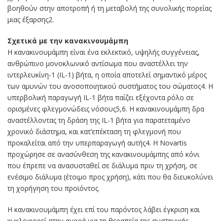
βοηθούν στην αποτροπή ή τη μεταβολή της συνολικής πορείας
μιας έξαρσης2.
Σχετικά με την κανακινουμάμπη
Η κανακινουμάμπη είναι ένα εκλεκτικό, υψηλής συγγένειας,
ανθρώπινο μονοκλωνικό αντίσωμα που αναστέλλει την
ιντερλευκίνη-1 (IL-1) βήτα, η οποία αποτελεί σημαντικό μέρος
των αμυνών του ανοσοποιητικού συστήματος του σώματος4. Η
υπερβολική παραγωγή IL-1 βήτα παίζει εξέχοντα ρόλο σε
ορισμένες φλεγμονώδεις νόσους5,6. Η κανακινουμάμπη δρα
αναστέλλοντας τη δράση της IL-1 βήτα για παρατεταμένο
χρονικό διάστημα, και κατ’επέκταση τη φλεγμονή που
προκαλείται από την υπερπαραγωγή αυτής4. Η Novartis
προχώρησε σε ανασύνθεση της κανακινουμάμπης από κόνι
που έπρεπε να ανασυσταθεί σε διάλυμα πριν τη χρήση, σε
ενέσιμο διάλυμα (έτοιμο προς χρήση), κάτι που θα διευκολύνει
τη χορήγηση του προϊόντος.
Η κανακινουμάμπη έχει επί του παρόντος λάβει έγκριση και
κυκλοφορεί στην αγορά για τη θεραπεία της συστημικής