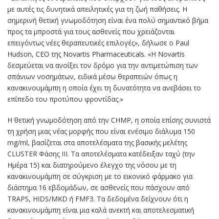
με αυτές τις δυνητικά απειλητικές για τη ζωή παθήσεις. Η
σημερινή θετική γνωμοδότηση είναι ένα πολύ σημαντικό βήμα
προς τα μπροστά για τους ασθενείς που χρειάζονται
επειγόντως νέες θεραπευτικές επιλογές», δήλωσε ο Paul
Hudson, CEO της Novartis Pharmaceuticals. «Η Novartis
δεσμεύεται να ανοίξει τον δρόμο για την αντιμετώπιση των
σπάνιων νοσημάτων, ειδικά μέσω θεραπειών όπως η
κανακινουμάμπη η οποία έχει τη δυνατότητα να ανεβάσει το
επίπεδο του προτύπου φροντίδας.»
Η θετική γνωμοδότηση από την CHMP, η οποία επίσης συνιστά
τη χρήση μιας νέας μορφής που είναι ενέσιμο διάλυμα 150
mg/ml, βασίζεται στα αποτελέσματα της βασικής μελέτης
CLUSTER Φάσης ΙΙΙ. Τα αποτελέσματα κατέδειξαν ταχύ (την
Ημέρα 15) και διατηρούμενο έλεγχο της νόσου με τη
κανακινουμάμπη σε σύγκριση με το εικονικό φάρμακο για
διάστημα 16 εβδομάδων, σε ασθενείς που πάσχουν από
TRAPS, HIDS/MKD ή FMF3. Τα δεδομένα δείχνουν ότι η
κανακινουμάμπη είναι μια καλά ανεκτή και αποτελεσματική