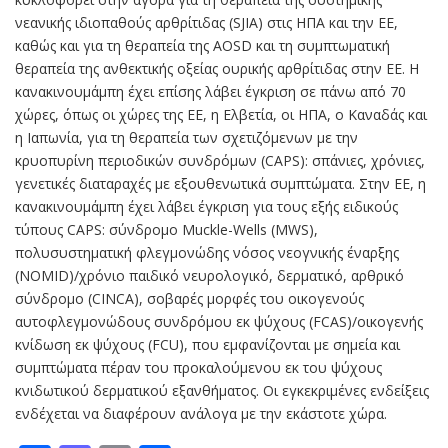
νεανικής ιδιοπαθούς αρθρίτιδας (SJIA) στις ΗΠΑ και την ΕΕ,
καθώς και για τη θεραπεία της AOSD και τη συμπτωματική
θεραπεία της ανθεκτικής οξείας ουρικής αρθρίτιδας στην ΕΕ. Η
κανακινουμάμπη έχει επίσης λάβει έγκριση σε πάνω από 70
χώρες, όπως οι χώρες της ΕΕ, η Ελβετία, οι ΗΠΑ, ο Καναδάς και
η Ιαπωνία, για τη θεραπεία των σχετιζόμενων με την
κρυοπυρίνη περιοδικών συνδρόμων (CAPS): σπάνιες, χρόνιες,
γενετικές διαταραχές με εξουθενωτικά συμπτώματα. Στην ΕΕ, η
κανακινουμάμπη έχει λάβει έγκριση για τους εξής ειδικούς
τύπους CAPS: σύνδρομο Muckle-Wells (MWS),
πολυσυστηματική φλεγμονώδης νόσος νεογνικής έναρξης
(NOMID)/χρόνιο παιδικό νευρολογικό, δερματικό, αρθρικό
σύνδρομο (CINCA), σοβαρές μορφές του οικογενούς
αυτοφλεγμονώδους συνδρόμου εκ ψύχους (FCAS)/οικογενής
κνίδωση εκ ψύχους (FCU), που εμφανίζονται με σημεία και
συμπτώματα πέραν του προκαλούμενου εκ του ψύχους
κνιδωτικού δερματικού εξανθήματος. Οι εγκεκριμένες ενδείξεις
ενδέχεται να διαφέρουν ανάλογα με την εκάστοτε χώρα.