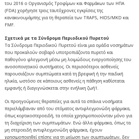
του 2016 ο Οργανισμός Τροφίμων και Φαρμάκων των ΗΠΑ
(FDA) χορήγησε τρεις ταυτόχρονες εγκρίσεις της
κανακινουμάμπης για τη θεραπεία των TRAPS, HIDS/MKD και
FMF.
Σχετικά με τα Σύνδρομα Περιοδικού Πυρετού
Τα Σύνδρομα Περιοδικού Πυρετού είναι μια ομάδα νοσημάτων
που προκαλούν σοβαρό υποτροπιάζοντα πυρετό και
παθογόνο φλεγμονή μέσω μη λοιμώδους ενεργοποίησης του
ανοσοποιητικού συστήματος. Οι περισσότεροι ασθενείς
παρουσιάζουν συμπτώματα κατά τη βρεφική ή την παιδική
ηλικία, ωστόσο σε κάποιους ασθενείς η πάθηση καθίσταται
εμφανής ή διαγιγνώσκεται στην ενήλικη ζωή1.
Οι προηγούμενες θεραπείες για αυτά τα σπάνια νοσήματα
περιελάμβαναν από του στόματος αντιφλεγμονώδη φάρμακα,
όπως κορτικοστεροειδή, τα οποία χρησιμοποιούνταν μόνο για
τη διαχείριση των συμπτωμάτων. Ενώ άλλα φάρμακα, όπως τα
μη στεροειδή αντιφλεγμονώδη φάρμακα, έχουν
χρησιμοποιηθεί επίσης για τη μείωση των συμπτωμάτων, δεν