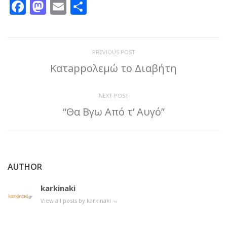
Facebook
Mastodon
Email
Μοιραστείτε
PREVIOUS POST
Κατappολεμώ το Διαβήτη
NEXT POST
“Θα Βγω Από τ’ Αυγό”
AUTHOR
karkinaki
View all posts by karkinaki
→