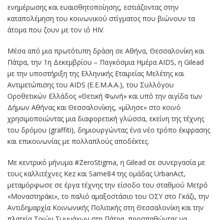
ενημέρωσης και ευαισθητοποίησης, εστιάζοντας στην
καταπολέμηση του κοινωνικού στίγματος που βιώνουν τα
άτομα που ζουν με τον ιό HIV.
Μέσα από μια πρωτότυπη δράση σε Αθήνα, Θεσσαλονίκη και
Πάτρα, την 1η Δεκεμβρίου – Παγκόσμια Ημέρα AIDS, η Gilead
με την υποστήριξη της Ελληνικής Εταιρείας Μελέτης και
Αντιμετώπισης του AIDS (Ε.Ε.Μ.Α.Α.), του Συλλόγου
Οροθετικών Ελλάδος «Θετική Φωνή» και υπό την αιγίδα των
Δήμων Αθήνας και Θεσσαλονίκης, «μίλησε» στο κοινό
χρησιμοποιώντας μια διαφορετική γλώσσα, εκείνη της τέχνης
του δρόμου (graffiti), δημιουργώντας ένα νέο τρόπο έκφρασης
και επικοινωνίας με πολλαπλούς αποδέκτες.
Με κεντρικό μήνυμα #ZeroStigma, η Gilead σε συνεργασία με
τους καλλιτέχνες Kez και Same84 της ομάδας UrbanAct,
μεταμόρφωσε σε έργα τέχνης την είσοδο του σταθμού Μετρό
«Μοναστηράκι», το παλιό αμαξοστάσιο του ΟΣΥ στο Γκάζι, την
Αντιδημαρχία Κοινωνικής Πολιτικής στη Θεσσαλονίκη και την
πλατεία Τριών Συμμάχων στη Πάτρα, προσπαθώντας να