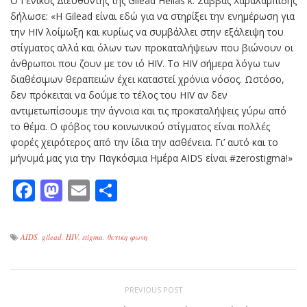
O Γενικός Διευθυντής της Gilead Hellas κ. Σάββας Χαραλαμπίδης
δήλωσε: «Η Gilead είναι εδώ για να στηρίξει την ενημέρωση για
την HIV λοίμωξη και κυρίως να συμβάλλει στην εξάλειψη του
στίγματος αλλά και όλων των προκαταλήψεων που βιώνουν οι
άνθρωποι που ζουν με τον ιό HIV. Το HIV σήμερα λόγω των
διαθέσιμων θεραπειών έχει καταστεί χρόνια νόσος. Ωστόσο,
δεν πρόκειται να δούμε το τέλος του ΗΙV αν δεν
αντιμετωπίσουμε την άγνοια και τις προκαταλήψεις γύρω από
το θέμα. Ο φόβος του κοινωνικού στίγματος είναι πολλές
φορές χειρότερος από την ίδια την ασθένεια. Γι’ αυτό και το
μήνυμά μας για την Παγκόσμια Ημέρα AIDS είναι #zerostigma!»
Facebook
Mastodon
Email
Μοιραστείτε
AIDS
,
gilead
,
HIV
,
stigma
,
θετικη φωνη
PREVIOUS POST