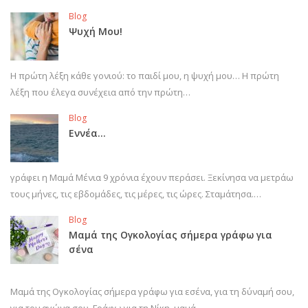
Blog
Ψυχή Μου!
Η πρώτη λέξη κάθε γονιού: το παιδί μου, η ψυχή μου… Η πρώτη
λέξη που έλεγα συνέχεια από την πρώτη…
Blog
Εννέα…
γράφει η Μαμά Μένια 9 χρόνια έχουν περάσει. Ξεκίνησα να μετράω
τους μήνες, τις εβδομάδες, τις μέρες, τις ώρες. Σταμάτησα.…
Blog
Μαμά της Ογκολογίας σήμερα γράφω για
σένα
Μαμά της Ογκολογίας σήμερα γράφω για εσένα, για τη δύναμή σου,