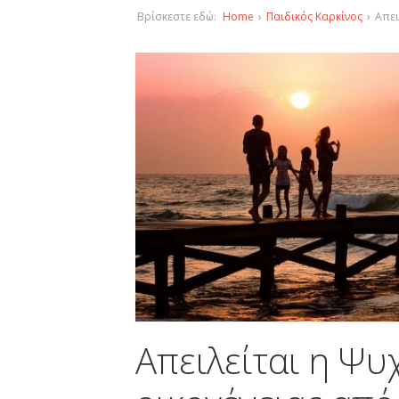
Βρίσκεστε εδώ:
Home
›
Παιδικός Καρκίνος
›
Απει
Απειλείται η Ψυχ