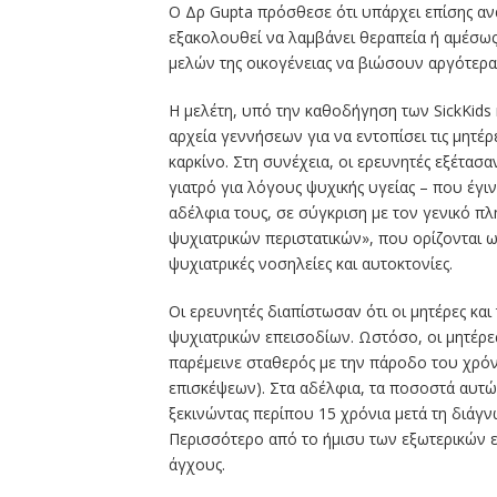
Ο Δρ Gupta πρόσθεσε ότι υπάρχει επίσης αν
εξακολουθεί να λαμβάνει θεραπεία ή αμέσως 
μελών της οικογένειας να βιώσουν αργότερα
Η μελέτη, υπό την καθοδήγηση των SickKids
αρχεία γεννήσεων για να εντοπίσει τις μητέρ
καρκίνο. Στη συνέχεια, οι ερευνητές εξέτασ
γιατρό για λόγους ψυχικής υγείας – που έγιν
αδέλφια τους, σε σύγκριση με τον γενικό π
ψυχιατρικών περιστατικών», που ορίζονται ω
ψυχιατρικές νοσηλείες και αυτοκτονίες.
Οι ερευνητές διαπίστωσαν ότι οι μητέρες κ
ψυχιατρικών επεισοδίων. Ωστόσο, οι μητέρε
παρέμεινε σταθερός με την πάροδο του χρόνο
επισκέψεων). Στα αδέλφια, τα ποσοστά αυτ
ξεκινώντας περίπου 15 χρόνια μετά τη διάγνω
Περισσότερο από το ήμισυ των εξωτερικών ε
άγχους.