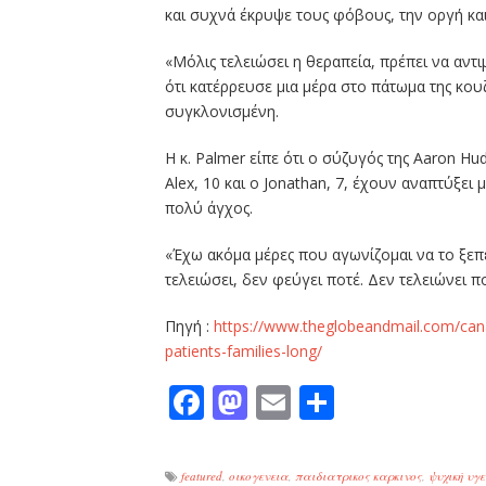
και συχνά έκρυψε τους φόβους, την οργή και
«Μόλις τελειώσει η θεραπεία, πρέπει να αντι
ότι κατέρρευσε μια μέρα στο πάτωμα της κου
συγκλονισμένη.
Η κ. Palmer είπε ότι ο σύζυγός της Aaron Hu
Alex, 10 και ο Jonathan, 7, έχουν αναπτύξει
πολύ άγχος.
«Έχω ακόμα μέρες που αγωνίζομαι να το ξεπε
τελειώσει, δεν φεύγει ποτέ. Δεν τελειώνει πο
Πηγή :
https://www.theglobeandmail.com/canad
patients-families-long/
Facebook
Mastodon
Email
Μοιραστε
featured
,
οικογενεια
,
παιδιατρικος καρκινος
,
ψυχική υγ