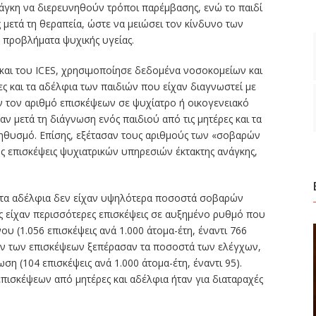
άγκη να διερευνηθούν τρόποι παρέμβασης, ενώ το παιδί
μετά τη θεραπεία, ώστε να μειώσει τον κίνδυνο των
 προβλήματα ψυχικής υγείας.
 και του ICES, χρησιμοποίησε δεδομένα νοσοκομείων και
ες και τα αδέλφια των παιδιών που είχαν διαγνωστεί με
αν τον αριθμό επισκέψεων σε ψυχίατρο ή οικογενειακό
αν μετά τη διάγνωση ενός παιδιού από τις μητέρες και τα
ληθυσμό. Επίσης, εξέτασαν τους αριθμούς των «σοβαρών
ς επισκέψεις ψυχιατρικών υπηρεσιών έκτακτης ανάγκης,
αι τα αδέλφια δεν είχαν υψηλότερα ποσοστά σοβαρών
ς είχαν περισσότερες επισκέψεις σε αυξημένο ρυθμό που
υ (1.056 επισκέψεις ανά 1.000 άτομα-έτη, έναντι 766
ών των επισκέψεων ξεπέρασαν τα ποσοστά των ελέγχων,
ση (104 επισκέψεις ανά 1.000 άτομα-έτη, έναντι 95).
πισκέψεων από μητέρες και αδέλφια ήταν για διαταραχές