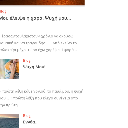
Blog
Μου έλειψε η χαρά, Ψυχή μου…
Πέρασαν τουλάχιστον 4 χρόνια να ακούσω
μουσική και να τραγουδήσω… Από εκείνο το
καλοκαίρι μέχρι τώρα έχω χορέψει 1 φορά…
Blog
Ψυχή Μου!
Η πρώτη λέξη κάθε γονιού: το παιδί μου, η ψυχή
μου… Η πρώτη λέξη που έλεγα συνέχεια από
την πρώτη…
Blog
Εννέα…