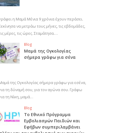
γράφει η Μαμά Μένια 9 χρόνια έχουν περάσει.
Ξεκίνησα να μετράω τους μήνες, τις εβδομάδες,
τις μέρες, τις ώρες. Σταμάτησα.…
Blog
Μαμά της Ογκολογίας
σήμερα γράφω για σένα
Μαμά της Ογκολογίας σήμερα γράφω για εσένα,
για τη δύναμή σου, για τον αγώνα σου. Γράφω
για τη Νίκη, μαμά…
Blog
Το Εθνικό Πρόγραμμα
Εμβολιασμών Παιδιών και
Εφήβων συμπεριλαμβάνει