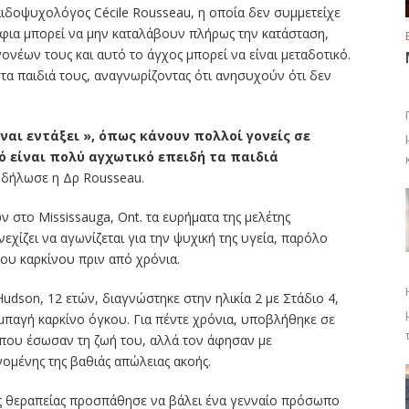
ιδοψυχολόγος Cécile Rousseau, η οποία δεν συμμετείχε
έλφια μπορεί να μην καταλάβουν πλήρως την κατάσταση,
νέων τους και αυτό το άγχος μπορεί να είναι μεταδοτικό.
τα παιδιά τους, αναγνωρίζοντας ότι ανησυχούν ότι δεν
ίναι εντάξει », όπως κάνουν πολλοί γονείς σε
ό είναι πολύ αγχωτικό επειδή τα παιδιά
δήλωσε η Δρ Rousseau.
ν στο Mississauga, Ont. τα ευρήματα της μελέτης
νεχίζει να αγωνίζεται για την ψυχική της υγεία, παρόλο
ου καρκίνου πριν από χρόνια.
udson, 12 ετών, διαγνώστηκε στην ηλικία 2 με Στάδιο 4,
αγή καρκίνο όγκου. Για πέντε χρόνια, υποβλήθηκε σε
ς που έσωσαν τη ζωή του, αλλά τον άφησαν με
μένης της βαθιάς απώλειας ακοής.
της θεραπείας προσπάθησε να βάλει ένα γενναίο πρόσωπο