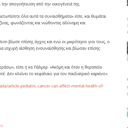
 την απογοήτευση από την οικογένειά της.
μετωπίσετε όλα αυτά τα συναισθήματα» είπε, και θυμάται
ζίνας, φωνάζοντας και νιώθοντας αδύναμη και
dson βίωσε επίσης άγχος και ενώ οι μικρότεροι γιοι τους, ο
 μια ισχυρή αίσθηση ενσυναίσθησης και βίωσαν επίσης
ράσω», είπε η κα Πάλμερ. «Ακόμη και όταν η θεραπεία
τέ. Δεν κλείνει το κεφάλαιο για τον παιδιατρικό καρκίνο».
a/article-pediatric-cancer-can-affect-mental-health-of-
ίτε
εία