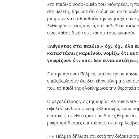
Στο παιδικό νοσοκομείο του Μόντρεαλ, η πα
στη μελέτη, δήλωσε ότι ακόμη και αν τα αδ
μπορούν να αισθανθούν την ανησυχία των γο
Ενθαρρύνει τους γονείς να επιβεβαιώσουν σ
είναι λάθος δικό τους και ότι τους αγαπούν.
«Λέγοντας στα παιδιά,« όχι, όχι, όλα ε
καταστάσεις καρκίνου, νομίζω ότι αυτ
γνωρίζουν ότι κάτι δεν είναι εντάξει»,
Για την Αντόνια Πάλμερ, μητέρα τριών παιδιώ
επιβεβαιώνουν ότι δεν είναι μόνη της και συ
που το παιδί της ολοκλήρωσε την θεραπεία τ
Ο μεγαλύτερος γιος της κυρίας Palmer Nate H
υψηλού κινδύνου νευροβλάστωμα, έναν συμπ
εντατικές, σύνθετες και επώδυνες θεραπείε
μακροπρόθεσμες επιπτώσεις, συμπεριλαμβανο
Η κ. Πάλμερ δήλωσε ότι κατά την διάρκεια 