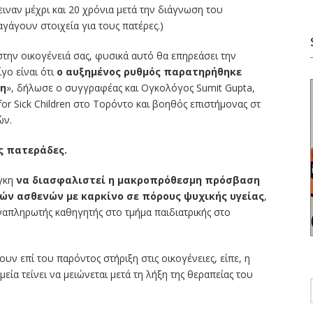
ιναν μέχρι και 20 χρόνια μετά την διάγνωση του
γάγουν στοιχεία για τους πατέρες.)
την οικογένειά σας, φυσικά αυτό θα επηρεάσει την
γο είναι ότι
ο αυξημένος ρυθμός παρατηρήθηκε
ση
», δήλωσε ο συγγραφέας και Ογκολόγος Sumit Gupta,
for Sick Children στο Τορόντο και βοηθός επιστήμονας στ
ών.
ς πατεράδες.
άγκη
να διασφαλιστεί η μακροπρόθεσμη πρόσβαση
ών ασθενών με καρκίνο σε πόρους ψυχικής υγείας
,
ναπληρωτής καθηγητής στο τμήμα παιδιατρικής στο
 επί του παρόντος στήριξη στις οικογένειες, είπε, η
ία τείνει να μειώνεται μετά τη λήξη της θεραπείας του