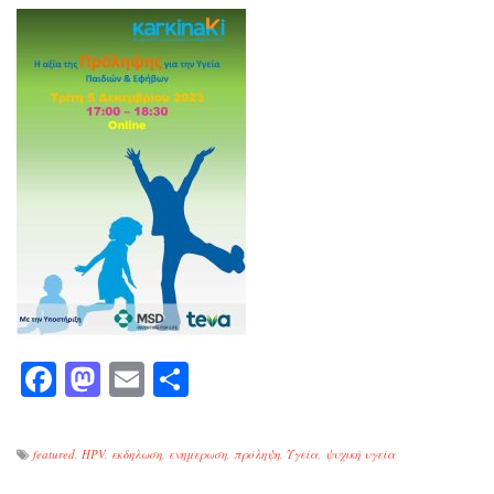
Facebook
Mastodon
Email
Μοιραστείτε
featured
,
HPV
,
εκδηλωση
,
ενημερωση
,
πρόληψη
,
Υγεία
,
ψυχική υγεία