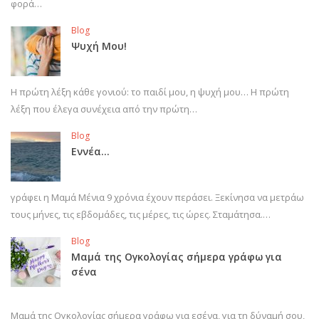
φορά…
Blog
Ψυχή Μου!
Η πρώτη λέξη κάθε γονιού: το παιδί μου, η ψυχή μου… Η πρώτη
λέξη που έλεγα συνέχεια από την πρώτη…
Blog
Εννέα…
γράφει η Μαμά Μένια 9 χρόνια έχουν περάσει. Ξεκίνησα να μετράω
τους μήνες, τις εβδομάδες, τις μέρες, τις ώρες. Σταμάτησα.…
Blog
Μαμά της Ογκολογίας σήμερα γράφω για
σένα
Μαμά της Ογκολογίας σήμερα γράφω για εσένα, για τη δύναμή σου,