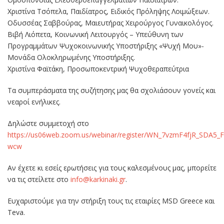
Χριστίνα Τσόπελα, Παιδίατρος, Ειδικός Πρόληψης Λοιμώξεων.
Οδυσσέας Σαββούρας, Μαιευτήρας Χειρούργος Γυναικολόγος.
Βιβή Λιόπετα, Κοινωνική Λειτουργός – Υπεύθυνη των
Προγραμμάτων Ψυχοκοινωνικής Υποστήριξης «Ψυχή Μου»-
Μονάδα Ολοκληρωμένης Υποστήριξης.
Χριστίνα Φαϊτάκη, Προσωποκεντρική Ψυχοθεραπεύτρια
Τα συμπεράσματα της συζήτησης μας θα σχολιάσουν γονείς και
νεαροί ενήλικες.
Δηλώστε συμμετοχή στο
https://us06web.zoom.us/webinar/register/WN_7vzmF4fjR_SDA5_
wcw
Αν έχετε κι εσείς ερωτήσεις για τους καλεσμένους μας, μπορείτε
να τις στείλετε στο
info@karkinaki.gr
.
Ευχαριστούμε για την στήριξη τους τις εταιρίες MSD Greece και
Teva.