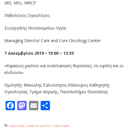
MD, MSc, MRCP
Παθολόγος Ογκολόγος
Συνεργάτης Νοσοκομείου Υγεία
Managing Director Care and Cure Oncology Center
7 Δεκεμβρίου 2019 • 10:00 – 12:30
«Καρκίνος μαστού και εναλλακτικές θεραπείες: τα οφέλη και οι
κίνδυνοι»
Ομιλητής: Μανώλης Σαλούστρος Επίκουρος Καθηγητής
Ογκολογίας, Τμήμα Ιατρικής, Πανεπιστήμιο Θεσσαλίας
Facebook
Mastodon
Email
Μοιραστείτε
άλμα ζωης
,
καρκινος μαστού
,
σεμιναρια