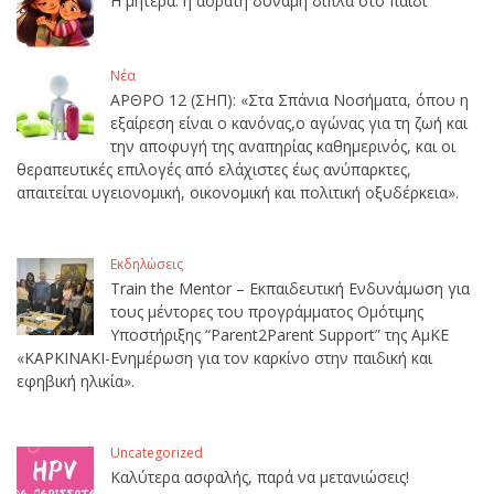
Η μητέρα: η αόρατη δύναμη δίπλα στο παιδί
Νέα
ΑΡΘΡΟ 12 (ΣΗΠ): «Στα Σπάνια Νοσήματα, όπου η
εξαίρεση είναι ο κανόνας,ο αγώνας για τη ζωή και
την αποφυγή της αναπηρίας καθημερινός, και οι
θεραπευτικές επιλογές από ελάχιστες έως ανύπαρκτες,
απαιτείται υγειονομική, οικονομική και πολιτική οξυδέρκεια».
Εκδηλώσεις
Train the Mentor – Εκπαιδευτική Ενδυνάμωση για
τους μέντορες του προγράμματος Ομότιμης
Υποστήριξης “Parent2Parent Support” της ΑμΚΕ
«ΚΑΡΚΙΝΑΚΙ-Ενημέρωση για τον καρκίνο στην παιδική και
εφηβική ηλικία».
Uncategorized
Καλύτερα ασφαλής, παρά να μετανιώσεις!