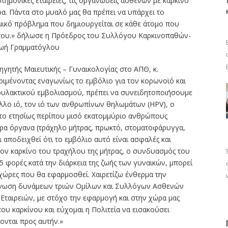
ιστημονικές εταιρείες, τις οργανώσεις ασθενών με καρκίνο
ρα. Πάντα στο μυαλό μας θα πρέπει να υπάρχει το
ομικό πρόβλημα που δημιουργείται σε κάθε άτομο που
ν του.» δήλωσε η Πρόεδρος του Συλλόγου Καρκινοπαθών-
Ζωή Γραμματόγλου
ηγητής Mαιευτικής – Γυναικολογίας στο ΑΠΘ, κ.
ιμένοντας εναγωνίως το εμβόλιο για τον κορωνοϊό και
φυλακτικού εμβολιασμού, πρέπει να συνειδητοποιήσουμε
άλλο ιό, τον ιό των ανθρωπίνων θηλωμάτων (HPV), ο
ατο ετησίως περίπου μισό εκατομμύριο ανθρώπους
ρα όργανα (τράχηλο μήτρας, πρωκτό, στοματοφάρυγγα,
ι αποδειχθεί ότι το εμβόλιο αυτό είναι ασφαλές και
τον καρκίνο του τραχήλου της μήτρας, ο συνδυασμός του
5 φορές κατά την διάρκεια της ζωής των γυναικών, μπορεί
 χώρες που θα εφαρμοσθεί. Χαιρετίζω ένθερμα την
ένωση δυνάμεων τριών Ομίλων και Συλλόγων Ασθενών
 Εταιρειών, με στόχο την εφαρμογή και στην χώρα μας
υ καρκίνου και εύχομαι η Πολιτεία να εισακούσει
ονται προς αυτήν.»