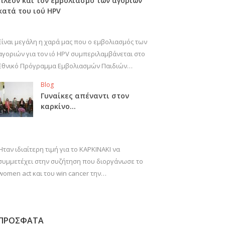
πλέον και τον εμβολιασμό των αγοριών
κατά του ιού HPV
Είναι μεγάλη η χαρά μας που ο εμβολιασμός των
αγοριών για τον ιό HPV συμπεριλαμβάνεται στο
Εθνικό Πρόγραμμα Εμβολιασμών Παιδιών…
Blog
Γυναίκες απέναντι στον
καρκίνο…
Ήταν ιδιαίτερη τιμή για το ΚΑΡΚΙΝΑΚΙ να
συμμετέχει στην συζήτηση που διοργάνωσε το
women act και του win cancer την…
ΠΡΟΣΦΑΤΑ