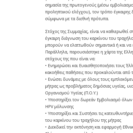
σημασία της πρωτογενούς (μέσω εμβολιασμο
προληπτικού ελέγχου), τον τρόπο έγκαιρης 
σύμφωνα με τα διεθνή πρότυπα.
Στόχος της Συμμαχίας, είναι να καθιερωθεί
έγκαιρη διάγνωση του καρκίνου του τραχήλο
μπορούν να ελαττωθούν σημαντικά ή και να
Παράλληλα, παρουσιάστηκε η χάρτα της Ελλη
στόχους της που είναι να:
• Ενημερώσει και Ευαισθητοποιήσει τους Έλλ
κακοήθεις παθήσεις που προκαλούνται από 
• Ενώσει δυνάμεις με όλους τους εμπλεκόμεν
μήτρας ως προβλήματος δημόσιας υγείας, υι
Οργανισμού Υγείας (Π.Ο.Υ.)
• Υποστηρίξει τον δωρεάν Εμβολιασμό όλων
HPV μόλυνσης
• Υποστηρίξει και Συστήσει τις κατευθυντήρι
του καρκίνου του τραχήλου της μήτρας
• Διεκδικεί την εκπόνηση και εφαρμογή Εθ