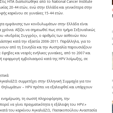
Στις ΗΠΑ διαπιστώθηκε από το National Cancer Institute
λικίας 20-44 ετών, ενώ στην Ελλάδα και γενικότερα στην
φής καρκίνου σε γυναίκες 15-44 ετών.
ητα εμφάνισης των κονδυλωμάτων στην Ελλάδα είναι
α χρόνια. Αξίζει να σημειωθεί πως στο τμήμα Σεξουαλικώς
υ «Ανδρέας Συγγρός», ο αριθμός των ασθενών που
τηκε κατά την εξαετία 2006-2011. Παράλληλα, για το
άνουν από τη Σουηδία και την Αυστραλία παρουσιάζουν
φηβες και νεαρές ενήλικες γυναίκες, από το 2007 και
κή εφαρμογή εμβολιασμού κατά της HPV λοίμωξης, σε
τικά:
ΑγκαλιάΖΩ συμμετέχει στην Ελληνική Συμμαχία για τον
ων Θηλωμάτων – HPV πρέπει να εξαλειφθεί και υπάρχουν
η ενημέρωση, τη σωστή πληροφόρηση, την
ορεί να γίνει πραγματικότητα η εξάλειψη του HPV.»
κατά του καρκίνου ΑγκαλιάΖΩ, Πασακοπούλου Αναστασία