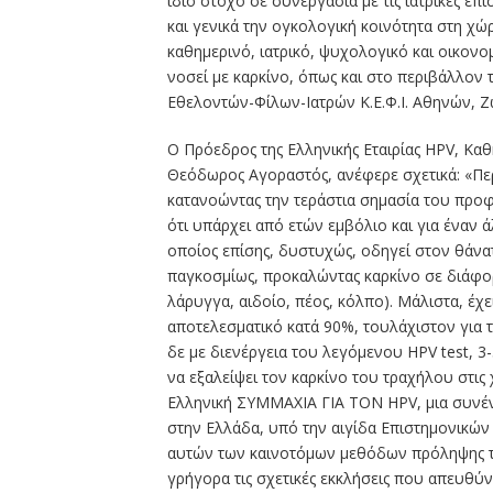
ίδιο στόχο σε συνεργασία με τις ιατρικές επ
και γενικά την ογκολογική κοινότητα στη χώ
καθημερινό, ιατρικό, ψυχολογικό και οικον
νοσεί με καρκίνο, όπως και στο περιβάλλο
Εθελοντών-Φίλων-Ιατρών Κ.Ε.Φ.Ι. Αθηνών, 
Ο Πρόεδρος της Ελληνικής Εταιρίας HPV, Καθ
Θεόδωρος Αγοραστός, ανέφερε σχετικά: «Περ
κατανοώντας την τεράστια σημασία του προ
ότι υπάρχει από ετών εμβόλιο και για έναν 
οποίος επίσης, δυστυχώς, οδηγεί στον θάν
παγκοσμίως, προκαλώντας καρκίνο σε διάφο
λάρυγγα, αιδοίο, πέος, κόλπο). Μάλιστα, έχε
αποτελεσματικό κατά 90%, τουλάχιστον για 
δε με διενέργεια του λεγόμενου HPV test, 3-
να εξαλείψει τον καρκίνο του τραχήλου στις
Ελληνική ΣΥΜΜΑΧΙΑ ΓΙΑ ΤΟΝ HPV, μια συν
στην Ελλάδα, υπό την αιγίδα Επιστημονικών
αυτών των καινοτόμων μεθόδων πρόληψης το
γρήγορα τις σχετικές εκκλήσεις που απευθύν