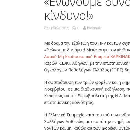
«Ενώνουμε δυνά
κίνδυνο!»
Εκδηλώσεις
0
karkinaki
Με όραμα την εξάλειψη του HPV και των σχε
«Ενώνουμε δυνάμεις! Μειώνουμε τον κίνδυν
Αστική Μη Κερδοσκοπική Εταιρεία ΚΑΡΚΙΝΑΚ
Ιατρών Κ.Ε.Φ.Ι. Αθηνών, µε την επιστημονική 
Ογκολόγων Παθολόγων Ελλάδος (ΕΟΠΕ) δημ
Η συστράτευση των τριών φορέων και η δημι
Νοεμβρίου, σε μια διαδικτυακή εκδήλωση, π
Κεραμέως και της Ευρωβουλευτή της Ν.Δ. Μ
επιστημονικής κοινότητας.
H Ελληνική Συμμαχία κατά του ιού των ανθ
Συλλόγων Ασθενών, με σκοπό την ενημέρωση
γονέων και μη, καθώς και των φορέων υγείας