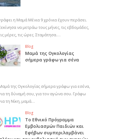
γράφει η Μαμά Μένια 9 χρόνια έχουν περάσει.
Ξεκίνησα να μετράω τους μήνες, τις εβδομάδες,
τις μέρες, τις ώρες. Σταμάτησα.…
Blog
Μαμά της Ογκολογίας
σήμερα γράφω για σένα
Μαμά της Ογκολογίας σήμερα γράφω για εσένα,
για τη δύναμή σου, για τον αγώνα σου. Γράφω
για τη Νίκη, μαμά…
Blog
Το Εθνικό Πρόγραμμα
Εμβολιασμών Παιδιών και
Εφήβων συμπεριλαμβάνει