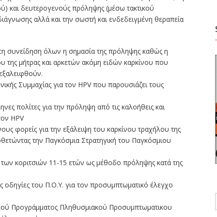
ύ) και δευτερογενούς πρόληψης (μέσω τακτικού
διάγνωσης αλλά και την σωστή και ενδεδειγμένη θεραπεία
 στη συνείδηση όλων η σημασία της πρόληψης καθώς η
υ της μήτρας και αρκετών ακόμη ειδών καρκίνου που
 εξαλειφθούν.
νικής Συμμαχίας για τον HPV που παρουσιάζει τους
ηνες πολίτες για την πρόληψη από τις καλοήθεις και
τον HPV
ους φορείς για την εξάλειψη του καρκίνου τραχήλου της
οθετώντας την Παγκόσμια Στρατηγική του Παγκόσμιου
 των κοριτσιών 11-15 ετών ως μέθοδο πρόληψης κατά της
ες οδηγίες του Π.Ο.Υ. για τον προσυμπτωματικό έλεγχο
νικού Προγράμματος Πληθυσμιακού Προσυμπτωματικου