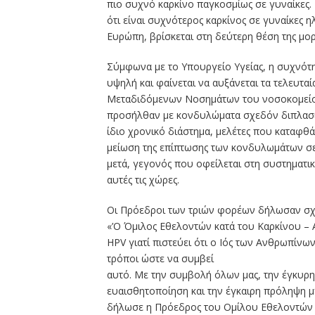
πιο συχνό καρκίνο παγκοσμίως σε γυναίκες. 
ότι είναι συχνότερος καρκίνος σε γυναίκες η
Ευρώπη, βρίσκεται στη δεύτερη θέση της μορ
Σύμφωνα με το Υπουργείο Υγείας, η συχνότ
υψηλή και φαίνεται να αυξάνεται τα τελευταί
Μεταδιδόμενων Νοσημάτων του νοσοκομείο
προσήλθαν με κονδυλώματα σχεδόν διπλασιάσ
ίδιο χρονικό διάστημα, μελέτες που καταφθ
μείωση της επίπτωσης των κονδυλωμάτων σε έ
μετά, γεγονός που οφείλεται στη συστηματι
αυτές τις χώρες.
Οι Πρόεδροι των τριών φορέων δήλωσαν σχε
«’Ο Όμιλος Εθελοντών κατά του Καρκίνου – 
HPV γιατί πιστεύει ότι ο Ιός των Ανθρωπίν
τρόποι ώστε να συμβεί
αυτό. Με την συμβολή όλων μας, την έγκυρ
ευαισθητοποίηση και την έγκαιρη πρόληψη μπ
δήλωσε η Πρόεδρος του Ομίλου Εθελοντών 