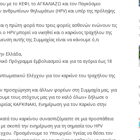
του με το ΚΕΦΙ, το ΑΓΚΑΛΙΑΖΩ και τον Παγκόσμιο
ων ανθρωπίνων θηλωμάτων (HPV) και υπέρ της πρόληψης
ίναι η πρώτη φορά που τρεις φορείς ασθενών ενώνουν τις
 ο HPV μπορεί να νικηθεί και ο καρκίνος τραχήλου της
μευση αυτής της Συμμαχίας είναι να κάνουμε ό,τι
ην Ελλάδα,
νικό Πρόγραμμα Εμβολιασμού και για τα αγόρια έως 18
τωματικού Ελέγχου για τον καρκίνο του τραχήλου της
ν προσχώρηση και άλλων φορέων στη Συμμαχία μας, για
ουμε τους στόχους μας για το καλό όλων» δήλωσε ο
ιρείας ΚΑΡΚΙΝΑΚΙ, Ενημέρωση για τον Καρκίνο στην
 κατά του καρκίνου συνασπιζόμαστε σε μια προσπάθεια
 με σκοπό την ενημέρωση για τη σημασία του HPV
γχου. Προσμένουμε το Υπουργείο Υγείας να θέσει τον