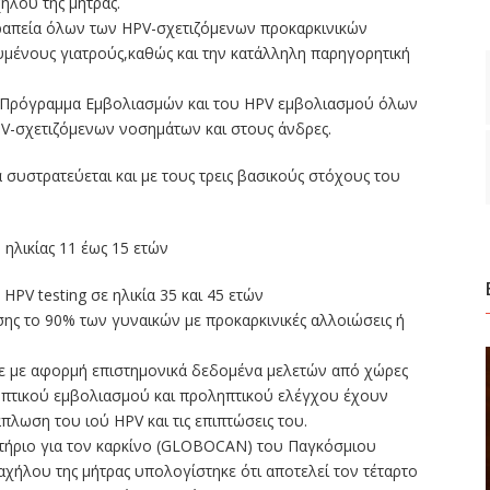
ήλου της μήτρας.
εραπεία όλων των HPV-σχετιζόμενων προκαρκινικών
υμένους γιατρούς,καθώς και την κατάλληλη παρηγορητική
κό Πρόγραμμα Εμβολιασμών και του HPV εμβολιασμού όλων
V-σχετιζόμενων νοσημάτων και στους άνδρες.
συστρατεύεται και με τους τρεις βασικούς στόχους του
 ηλικίας 11 έως 15 ετών
HPV testing σε ηλικία 35 και 45 ετών
σης το 90% των γυναικών με προκαρκινικές αλλοιώσεις ή
κε με αφορμή επιστημονικά δεδομένα μελετών από χώρες
πτικού εμβολιασμού και προληπτικού ελέγχου έχουν
λωση του ιού HPV και τις επιπτώσεις του.
τήριο για τον καρκίνο (GLOBOCAN) του Παγκόσμιου
αχήλου της μήτρας υπολογίστηκε ότι αποτελεί τον τέταρτο