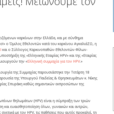
μεις! Μειώνουμε τον
τιζόμενων καρκίνων στην Ελλάδα, και με σύνθημα
ο!» ο Όμιλος Εθελοντών κατά του καρκίνου ΑγκαλιάΖΩ, η
Ι
και ο Σύλλογος Καρκινοπαθών-Εθελοντών-Φίλων-
υποστήριξη της «Ελληνικής Εταιρίας HPV» και της «Εταιρίας
ιουργούν την «
Ελληνική συμμαχία για τον HPV
.»
ουργία της Συμμαχίας παρουσιάστηκε την Τετάρτη 18
αρουσία της Υπουργού Παιδείας & Θρησκευμάτων κ. Νίκης
αρίας Σπυράκη καθώς σημαντικών εκπροσώπων της
ρωπίνων θηλωμάτων (HPV) είναι η σύμπραξη των τριών
 και ευαισθητοποίηση όλων, γυναικών και αντρών,
 σχετικά με τον HPV, τις παθήσεις που αυτός προκαλεί, τη