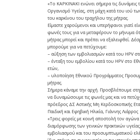
«Το ΚΑΡΚΙΝΑΚΙ ενώνει σήμερα τις δυνάμεις 
Οργανισμό Υγείας, στη μάχη κατά του ιού τ
του καρκίνου του τραχήλου της μήτρας.
Είμαστε χαρούμενοι και υπερήφανοι γιατί ε
φωνές τους για να μεταφέρουν το μήνυμα ότι
μήτρας μπορεί και πρέπει να εξαλειφθεί. Δέσ
μπορούμε για να πετύχουμε:
– αύξηση των εμβολιασμών κατά του HPV στ
– ένταξη του εμβολίου κατά του HPV στο Εθ
ετών,
– υλοποίηση Εθνικού Προγράμματος Προσυμπ
μήτρας.
Σήμερα κάναμε την αρχή. Προσβλέπουμε στη
να δυναμώσουμε τις φωνές μας και να πετύχ
πρόεδρος ΔΣ Αστικής Μη Κερδοσκοπικής Ετα
Παιδική και Εφηβική Ηλικία, Γιάννης Λιάρρος
«Τρεις φορείς με κοινή αποστολή τον αγώνα
διαμόρφωσης των γενικών πρακτικών υγείας
εμβολιασμού και του προσυμπτωματικού ελέ