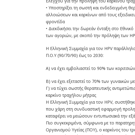
Ελέγχου για την πρόληψη του καρκίνου τραχ
• Υποστηρίξει τη σωστή και ενδεδειγμένη θ
αλλοιώσεων και καρκίνων από τους εξειδικε
φροντίδα
• Διεκδικήσει την δωρεάν ένταξη στο Εθνι
των αγοριών, με σκοπό την πρόληψη των HP
Η Ελληνική Συμμαχία για τον HPV παράλληλα 
Π.Ο.Υ (90/70/90) έως το 2030:
Α) να έχει εμβολιαστεί το 90% των κοριτσιών
Β) να έχει εξεταστεί το 70% των γυναικών με 
Γ) να τύχει σωστής θεραπευτικής αντιμετώπι
καρκίνο τραχήλου μήτρας
Η Ελληνική Συμμαχία για τον HPV, συστήθη
που χάρη στη συνδυαστική εφαρμογή προλη
καταφέρει να μειώσουν εντυπωσιακά την εξάπ
Πιο συγκεκριμένα, σύμφωνα με το παρατηρη
Οργανισμού Υγείας (ΠΟΥ), ο καρκίνος του τρ