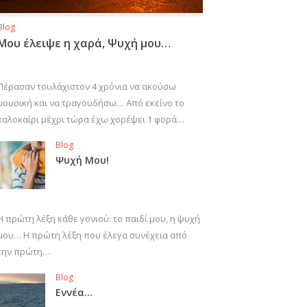
Blog
Μου έλειψε η χαρά, Ψυχή μου…
Πέρασαν τουλάχιστον 4 χρόνια να ακούσω
μουσική και να τραγουδήσω… Από εκείνο το
καλοκαίρι μέχρι τώρα έχω χορέψει 1 φορά…
Blog
Ψυχή Μου!
Η πρώτη λέξη κάθε γονιού: το παιδί μου, η ψυχή
μου… Η πρώτη λέξη που έλεγα συνέχεια από
την πρώτη…
Blog
Εννέα…