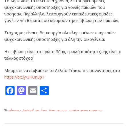
Το Καρκινακι, τα τελευταία χρόνια, λειτουργεί ομάδες
ψυχοκοινωνικής υποστήριξης για γονείς παιδιών που
νόσησαν. Παράλληλα, λειτουργούν εκπαιδευτικές ομάδες
γονέων για θέματα που αφορούν την επιβίωση των παιδιών.
Στόχος μας είναι η δημιουργία ολοκληρωμένων υπηρεσιών
ψυχοκοινωνικής υποστήριξης για όλη την οικογένεια.
Η επιβίωση είναι το πρώτο βήμα, η καλή ποιότητα ζωής είναι ο
τελικός στόχος!
Μπορείτε να διαβάσετε το Δελτίο Τύπου της συνάντησης στο
https://bit.ly/3HUn3pT
Facebook
Mastodon
Email
Μοιραστείτε
advocacy
,
featured
,
survivors
,
δικαιωματα
,
παιδιατρικος καρκινος