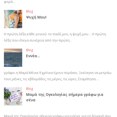
φορά…
Blog
Ψυχή Μου!
Η πρώτη λέξη κάθε γονιού: το παιδί μου, η ψυχή μου… Η πρώτη
λέξη που έλεγα συνέχεια από την πρώτη…
Blog
Εννέα…
γράφει η Μαμά Μένια 9 χρόνια έχουν περάσει. Ξεκίνησα να μετράω
τους μήνες, τις εβδομάδες, τις μέρες, τις ώρες. Σταμάτησα.…
Blog
Μαμά της Ογκολογίας σήμερα γράφω για
σένα
Μαμά της Ογκολογίας σήμερα γράφω για εσένα, για τη δύναμή σου,