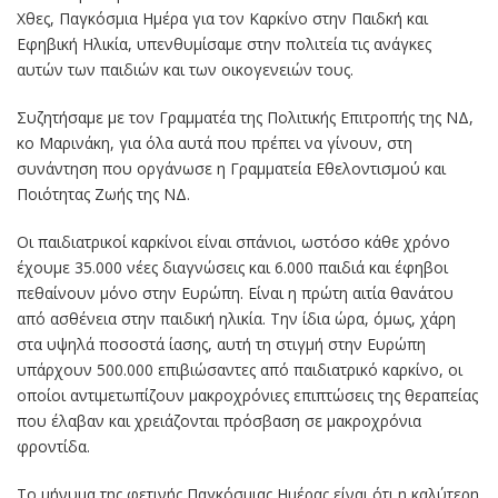
Χθες, Παγκόσμια Ημέρα για τον Καρκίνο στην Παιδκή και
Εφηβική Ηλικία, υπενθυμίσαμε στην πολιτεία τις ανάγκες
αυτών των παιδιών και των οικογενειών τους.
Συζητήσαμε με τον Γραμματέα της Πολιτικής Επιτροπής της ΝΔ,
κο Μαρινάκη, για όλα αυτά που πρέπει να γίνουν, στη
συνάντηση που οργάνωσε η Γραμματεία Εθελοντισμού και
Ποιότητας Ζωής της ΝΔ.
Οι παιδιατρικοί καρκίνοι είναι σπάνιοι, ωστόσο κάθε χρόνο
έχουμε 35.000 νέες διαγνώσεις και 6.000 παιδιά και έφηβοι
πεθαίνουν μόνο στην Ευρώπη. Είναι η πρώτη αιτία θανάτου
από ασθένεια στην παιδική ηλικία. Την ίδια ώρα, όμως, χάρη
στα υψηλά ποσοστά ίασης, αυτή τη στιγμή στην Ευρώπη
υπάρχουν 500.000 επιβιώσαντες από παιδιατρικό καρκίνο, οι
οποίοι αντιμετωπίζουν μακροχρόνιες επιπτώσεις της θεραπείας
που έλαβαν και χρειάζονται πρόσβαση σε μακροχρόνια
φροντίδα.
Το μήνυμα της φετινής Παγκόσμιας Ημέρας είναι ότι η καλύτερη