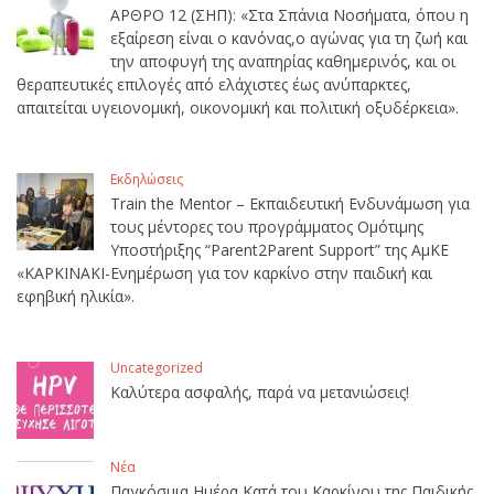
ΑΡΘΡΟ 12 (ΣΗΠ): «Στα Σπάνια Νοσήματα, όπου η
εξαίρεση είναι ο κανόνας,ο αγώνας για τη ζωή και
την αποφυγή της αναπηρίας καθημερινός, και οι
θεραπευτικές επιλογές από ελάχιστες έως ανύπαρκτες,
απαιτείται υγειονομική, οικονομική και πολιτική οξυδέρκεια».
Εκδηλώσεις
Train the Mentor – Εκπαιδευτική Ενδυνάμωση για
τους μέντορες του προγράμματος Ομότιμης
Υποστήριξης “Parent2Parent Support” της ΑμΚΕ
«ΚΑΡΚΙΝΑΚΙ-Ενημέρωση για τον καρκίνο στην παιδική και
εφηβική ηλικία».
Uncategorized
Καλύτερα ασφαλής, παρά να μετανιώσεις!
Νέα
Παγκόσμια Ημέρα Κατά του Καρκίνου της Παιδικής