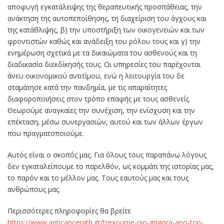
αποφυγή εγκατάλειψης της θεραπευτικής προσπάθειας, την
ανάκτηση της αυτοπεποίθησης, τη διαχείριση του άγχους και
της κατάθλιψης, β) την υποστήριξη των οικογενειών και των
φροντιστών καθώς και ανάδειξη του ρόλου τους και γ) την
ενημέρωση σχετικά με τα δικαιώματα του ασθενούς και τη
διαδικασία διεκδίκησής τους. Οι υπηρεσίες του παρέχονται
άνευ οικονομικού αντιτίμου, ενώ η λειτουργία του δε
σταμάτησε κατά την πανδημία, με τις απαραίτητες
διαφοροποιήσεις στον τρόπο επαφής με τους ασθενείς.
Θεωρούμε αναγκαίες την συνέχιση, την ενίσχυση και την
επέκταση, μέσω συνεργασιών, αυτού και των άλλων έργων
που πραγματοποιούμε.
Αυτός είναι ο σκοπός μας. Για όλους τους παραπάνω λόγους
δεν εγκαταλείπουμε το παρελθόν, ως κομμάτι της ιστορίας μας,
το παρόν και το μέλλον μας. Τους εαυτούς μας και τους
ανθρώπους μας.
Περισσότερες πληροφορίες θα βρείτε
https://www.anticancerath.gr/trexoume-pio-grigora-apo-ton-