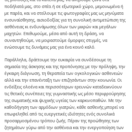
ποδήλατά μας, στο σπίτι ή σε εξωτερικό χώρο, μεμονωμένα ή
με παρέα, και να στείλουμε τις φωτογραφίες μας ως μηνύματα
ενσυναίσθησης, αισιοδοξίας για τη συνολική αντιμετώπιση της
ασθένειας κι ενδυνάμωσης όλων των μικρών και μεγάλων
μαχητών. Επιθυμούμε, μέσα από αυτή τη δράση, να
συναντηθούμε, να μοιραστούμε όμορφες στιγμές, να
ενώσουμε τις δυνάμεις μας για ένα κοινό καλό.
Παράλληλα, δράττουμε την ευκαιρία να συνδέσουμε τη
σημασία της άσκησης και της προπόνησης με την πρόληψη, την
έγκαιρη διάγνωση, τη θεραπεία των ογκολογικών ασθενειών
αλλά και την επανένταξη των επιζησάντων στην κοινωνία. Οι
ενδείξεις ολοένα και περισσότερων ερευνών καταδεικνύουν
τις θετικές συνέπειες της γυμναστικής ως μέσο περιφρούρησης
της σωματικής και ψυχικής υγείας των καρκινοπαθών. Με την
καθοδήγηση των αρμόδιων γιατρών, κάθε ασθενής μπορεί να
επωφεληθεί από τις ευεργετικές ιδιότητες ενός συνολικά
προσαρμοσμένου τρόπου ζωής. Πέραν της προώθησης των
ζητημάτων γύρω από την ασθένεια και την ενεργοποίηση των