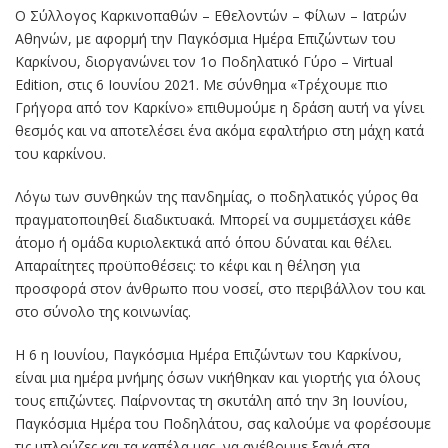
Ο Σύλλογος Καρκινοπαθών – Εθελοντών – Φίλων – Ιατρών
Αθηνών, με αφορμή την Παγκόσμια Ημέρα Επιζώντων του
Καρκίνου, διοργανώνει τον 1ο Ποδηλατικό Γύρο – Virtual
Edition, στις 6 Ιουνίου 2021. Με σύνθημα «Τρέχουμε πιο
Γρήγορα από τον Καρκίνο» επιθυμούμε η δράση αυτή να γίνει
θεσμός και να αποτελέσει ένα ακόμα εφαλτήριο στη μάχη κατά
του καρκίνου.
Λόγω των συνθηκών της πανδημίας, ο ποδηλατικός γύρος θα
πραγματοποιηθεί διαδικτυακά. Μπορεί να συμμετάσχει κάθε
άτομο ή ομάδα κυριολεκτικά από όπου δύναται και θέλει.
Απαραίτητες προϋποθέσεις: το κέφι και η θέληση για
προσφορά στον άνθρωπο που νοσεί, στο περιβάλλον του και
στο σύνολο της κοινωνίας.
Η 6 η Ιουνίου, Παγκόσμια Ημέρα Επιζώντων του Καρκίνου,
είναι μια ημέρα μνήμης όσων νικήθηκαν και γιορτής για όλους
τους επιζώντες. Παίρνοντας τη σκυτάλη από την 3η Ιουνίου,
Παγκόσμια Ημέρα του Ποδηλάτου, σας καλούμε να φορέσουμε
τις μπλούζες και τα καπέλα μας, να ανέβουμε ξανά στα