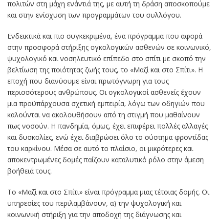
πολιτών στη μάχη ενάντιά της, με αυτή τη δράση αποσκοπούμε
και στην ενίσχυση των προγραμμάτων του συλλόγου.
Ενδεικτικά και πιο συγκεκριμένα, ένα πρόγραμμα που αφορά
στην προσφορά στήριξης ογκολογικών ασθενών σε κοινωνικό,
ψυχολογικό και νοσηλευτικό επίπεδο στο σπίτι με σκοπό την
βελτίωση της ποιότητας ζωής τους, το «Μαζί και στο Σπίτι». Η
εποχή που διανύουμε είναι πρωτόγνωρη για τους
περισσότερους ανθρώπους. Οι ογκολογικοί ασθενείς έχουν
μια προϋπάρχουσα σχετική εμπειρία, λόγω των οδηγιών που
καλούνται να ακολουθήσουν από τη στιγμή που μαθαίνουν
πως νοσούν. Η πανδημία, όμως, έχει επιφέρει πολλές αλλαγές
και δυσκολίες, ενώ έχει διαβρώσει όλο το σύστημα φροντίδας
του καρκίνου. Μέσα σε αυτό το πλαίσιο, οι μικρότερες και
αποκεντρωμένες δομές παίζουν καταλυτικό ρόλο στην άμεση
βοήθειά τους.
Το «Μαζί και στο Σπίτι» είναι πρόγραμμα μιας τέτοιας δομής. Οι
υπηρεσίες του περιλαμβάνουν, α) την ψυχολογική και
κοινωνική στήριξη για την αποδοχή της διάγνωσης και