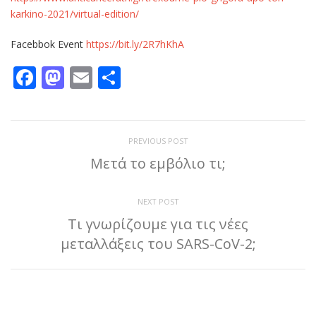
karkino-2021/virtual-edition/
Facebbok Event
https://bit.ly/2R7hKhA
Facebook
Mastodon
Email
Μοιραστείτε
PREVIOUS POST
Μετά το εμβόλιο τι;
NEXT POST
Τι γνωρίζουμε για τις νέες
μεταλλάξεις του SARS-CoV-2;