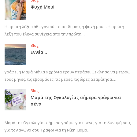
Blog
Ψυχή Μου!
Η πρώτη λέξη κάθε γονιού: το παιδί μου, η ψυχή μου… Η πρώτη
λέξη που έλεγα συνέχεια από την πρώτη…
Blog
Εννέα…
γράφει η Μαμά Μένια 9 χρόνια έχουν περάσει. Ξεκίνησα να μετράω
τους μήνες, τις εβδομάδες, τις μέρες, τις ώρες. Σταμάτησα.…
Blog
Μαμά της Ογκολογίας σήμερα γράφω για
σένα
Μαμά της Ογκολογίας σήμερα γράφω για εσένα, για τη δύναμή σου,
για τον αγώνα σου. Γράφω για τη Νίκη, μαμά…