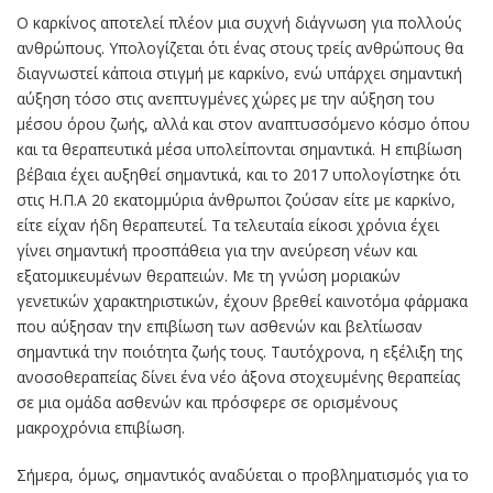
Ο καρκίνος αποτελεί πλέον μια συχνή διάγνωση για πολλούς
ανθρώπους. Υπολογίζεται ότι ένας στους τρείς ανθρώπους θα
διαγνωστεί κάποια στιγμή με καρκίνο, ενώ υπάρχει σημαντική
αύξηση τόσο στις ανεπτυγμένες χώρες με την αύξηση του
μέσου όρου ζωής, αλλά και στον αναπτυσσόμενο κόσμο όπου
και τα θεραπευτικά μέσα υπολείπονται σημαντικά. Η επιβίωση
βέβαια έχει αυξηθεί σημαντικά, και το 2017 υπολογίστηκε ότι
στις Η.Π.Α 20 εκατομμύρια άνθρωποι ζούσαν είτε με καρκίνο,
είτε είχαν ήδη θεραπευτεί. Τα τελευταία είκοσι χρόνια έχει
γίνει σημαντική προσπάθεια για την ανεύρεση νέων και
εξατομικευμένων θεραπειών. Με τη γνώση μοριακών
γενετικών χαρακτηριστικών, έχουν βρεθεί καινοτόμα φάρμακα
που αύξησαν την επιβίωση των ασθενών και βελτίωσαν
σημαντικά την ποιότητα ζωής τους. Ταυτόχρονα, η εξέλιξη της
ανοσοθεραπείας δίνει ένα νέο άξονα στοχευμένης θεραπείας
σε μια ομάδα ασθενών και πρόσφερε σε ορισμένους
μακροχρόνια επιβίωση.
Σήμερα, όμως, σημαντικός αναδύεται ο προβληματισμός για το