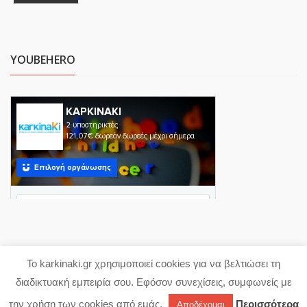
YOUBEHERO
Το karkinaki.gr χρησιμοποιεί cookies για να βελτιώσει τη
Copyright 2023 karkinaki.gr
διαδικτυακή εμπειρία σου. Εφόσον συνεχίσεις, συμφωνείς με
Powered with ♥ by
proDigi
την χρήση των cookies από εμάς.
Περισσότερα
Αποδέχομαι