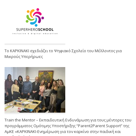
Το ΚΑΡΚΙΝΑΚΙ σχεδιάζει το Ψηφιακό Σχολείο του Μέλλοντος για
Μικρούς Υπερήρωες
Train the Mentor – Εκπαιδευτική Ενδυνάμωση για τους μέντορες του
προγράμματος Ομότιμης Υποστήριξης “Parent2Parent Support” της
ΑμΚΕ «ΚΑΡΚΙΝΑΚΙ-Ενημέρωση για τον καρκίνο στην παιδική και