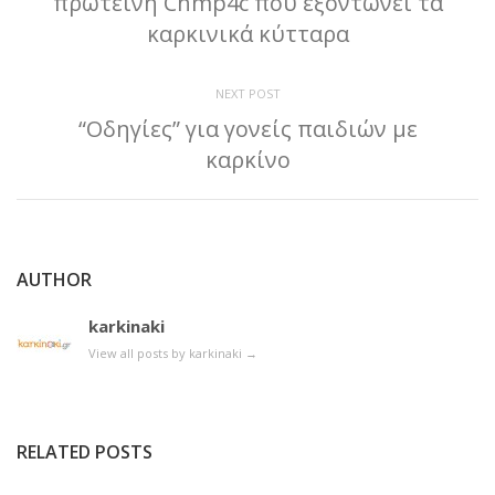
πρωτεινή Chmp4c που εξοντώνει τα
καρκινικά κύτταρα
NEXT POST
“Οδηγίες” για γονείς παιδιών με
καρκίνο
AUTHOR
karkinaki
View all posts by karkinaki
→
RELATED POSTS