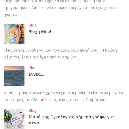
Πέρασαν τουλάχιστον 4 χρόνια να ακούσω μουσική και να
τραγουδήσω… Από εκείνο το καλοκαίρι μέχρι τώρα έχω χορέψει 1
φορά…
Blog
Ψυχή Μου!
Η πρώτη λέξη κάθε γονιού: το παιδί μου, η ψυχή μου… Η πρώτη
λέξη που έλεγα συνέχεια από την πρώτη…
Blog
Εννέα…
γράφει η Μαμά Μένια 9 χρόνια έχουν περάσει. Ξεκίνησα να μετράω
τους μήνες, τις εβδομάδες, τις μέρες, τις ώρες. Σταμάτησα.…
Blog
Μαμά της Ογκολογίας σήμερα γράφω για
σένα