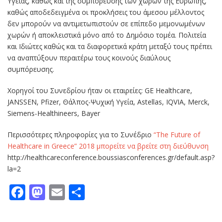
Υγείας, καθώς και της συμπόρευσης των χωρών της Ευρώπης,
καθώς αποδεδειγμένα οι προκλήσεις του άμεσου μέλλοντος
δεν μπορούν να αντιμετωπιστούν σε επίπεδο μεμονωμένων
χωρών ή αποκλειστικά μόνο από το Δημόσιο τομέα. Πολιτεία
και Ιδιώτες καθώς και τα διαφορετικά κράτη μεταξύ τους πρέπει
να αναπτύξουν περαιτέρω τους κοινούς διαύλους
συμπόρευσης.
Χορηγοί του Συνεδρίου ήταν οι εταιρείες: GE Healthcare,
JANSSEN, Pfizer, Θάλπος-Ψυχική Υγεία, Astellas, IQVIA, Merck,
Siemens-Healthineers, Bayer
Περισσότερες πληροφορίες για το Συνέδριο
“The Future of
Healthcare in Greece” 2018 μπορείτε να βρείτε στη διεύθυνση
http://healthcareconference.boussiasconferences.gr/default.asp?
la=2
Facebook
Mastodon
Email
Μοιραστείτε