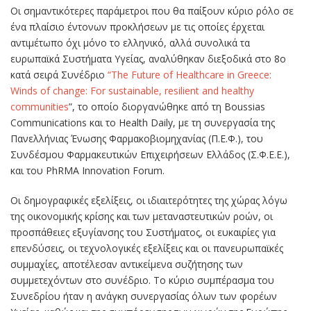
Οι σημαντικότερες παράμετροι που θα παίξουν κύριο ρόλο σε
ένα πλαίσιο έντονων προκλήσεων με τις οποίες έρχεται
αντιμέτωπο όχι μόνο το ελληνικό, αλλά συνολικά τα
ευρωπαϊκά Συστήματα Υγείας, αναλύθηκαν διεξοδικά στο 8ο
κατά σειρά Συνέδριο
“The Future of Healthcare in Greece:
Winds of change: For sustainable, resilient and healthy
communities
”, το οποίο διοργανώθηκε από τη Boussias
Communications και το Health Daily, με τη συνεργασία της
Πανελλήνιας Ένωσης Φαρμακοβιομηχανίας (Π.Ε.Φ.), του
Συνδέσμου Φαρμακευτικών Επιχειρήσεων Ελλάδος (Σ.Φ.Ε.Ε.),
και του PhRMA Innovation Forum.
Οι δημογραφικές εξελίξεις, οι ιδιαιτερότητες της χώρας λόγω
της οικονομικής κρίσης και των μεταναστευτικών ροών, οι
προσπάθειες εξυγίανσης του Συστήματος, οι ευκαιρίες για
επενδύσεις, οι τεχνολογικές εξελίξεις και οι πανευρωπαϊκές
συμμαχίες, αποτέλεσαν αντικείμενα συζήτησης των
συμμετεχόντων στο συνέδριο. Το κύριο συμπέρασμα του
Συνεδρίου ήταν η ανάγκη συνεργασίας όλων των φορέων