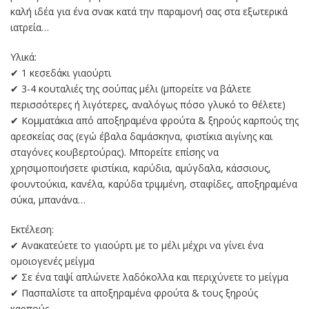
καλή ιδέα για ένα σνακ κατά την παραμονή σας στα εξωτερικά
ιατρεία…
Υλικά:
✔ 1 κεσεδάκι γιαούρτι
✔ 3-4 κουταλιές της σούπας μέλι (μπορείτε να βάλετε
περισσότερες ή λιγότερες, αναλόγως πόσο γλυκό το θέλετε)
✔ Κομματάκια από αποξηραμένα φρούτα & ξηρούς καρπούς της
αρεσκείας σας (εγώ έβαλα δαμάσκηνα, φιστίκια αιγίνης και
σταγόνες κουβερτούρας). Μπορείτε επίσης να
χρησιμοποιήσετε φιστίκια, καρύδια, αμύγδαλα, κάσσιους,
φουντούκια, κανέλα, καρύδα τριμμένη, σταφίδες, αποξηραμένα
σύκα, μπανάνα…
Εκτέλεση:
✔ Ανακατεύετε το γιαούρτι με το μέλι μέχρι να γίνει ένα
ομοιογενές μείγμα
✔ Σε ένα ταψί απλώνετε λαδόκολλα και περιχύνετε το μείγμα
✔ Πασπαλίστε τα αποξηραμένα φρούτα & τους ξηρούς
καρπούς