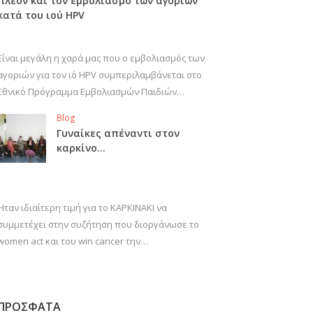
πλέον και τον εμβολιασμό των αγοριών
κατά του ιού HPV
Είναι μεγάλη η χαρά μας που ο εμβολιασμός των
αγοριών για τον ιό HPV συμπεριλαμβάνεται στο
Εθνικό Πρόγραμμα Εμβολιασμών Παιδιών…
Blog
Γυναίκες απέναντι στον
καρκίνο…
Ήταν ιδιαίτερη τιμή για το ΚΑΡΚΙΝΑΚΙ να
συμμετέχει στην συζήτηση που διοργάνωσε το
women act και του win cancer την…
ΠΡΟΣΦΑΤΑ