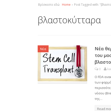
Βρίσκεστε εδώ:
Home
›
Post Tagged with: "βλασ
βλαστοκύτταρα
Νέα θε
Νέα
του μο
βλαστο
0
ka
Ο FDA ανα
των φαρμά
περισσότε
νόσου (Br
της…
Read mo