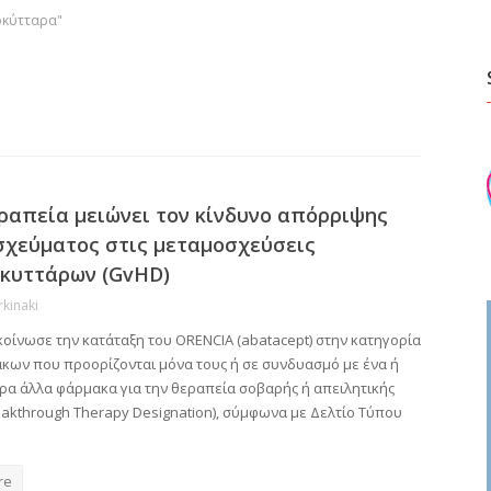
τοκύτταρα"
ραπεία μειώνει τον κίνδυνο απόρριψης
σχεύματος στις μεταμοσχεύσεις
κυττάρων (GvHD)
rkinaki
κοίνωσε την κατάταξη του ORENCIA (abatacept) στην κατηγορία
κων που προορίζονται μόνα τους ή σε συνδυασμό με ένα ή
ρα άλλα φάρμακα για την θεραπεία σοβαρής ή απειλητικής
eakthrough Therapy Designation), σύμφωνα με Δελτίο Τύπου
re