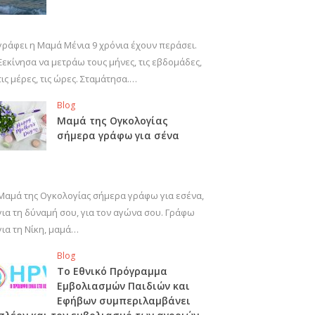
γράφει η Μαμά Μένια 9 χρόνια έχουν περάσει.
Ξεκίνησα να μετράω τους μήνες, τις εβδομάδες,
τις μέρες, τις ώρες. Σταμάτησα.…
Blog
Μαμά της Ογκολογίας
σήμερα γράφω για σένα
Μαμά της Ογκολογίας σήμερα γράφω για εσένα,
για τη δύναμή σου, για τον αγώνα σου. Γράφω
για τη Νίκη, μαμά…
Blog
Το Εθνικό Πρόγραμμα
Εμβολιασμών Παιδιών και
Εφήβων συμπεριλαμβάνει