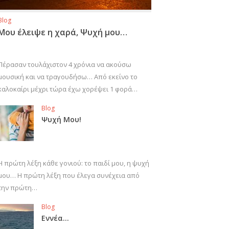
Blog
Μου έλειψε η χαρά, Ψυχή μου…
Πέρασαν τουλάχιστον 4 χρόνια να ακούσω
μουσική και να τραγουδήσω… Από εκείνο το
καλοκαίρι μέχρι τώρα έχω χορέψει 1 φορά…
Blog
Ψυχή Μου!
Η πρώτη λέξη κάθε γονιού: το παιδί μου, η ψυχή
μου… Η πρώτη λέξη που έλεγα συνέχεια από
την πρώτη…
Blog
Εννέα…