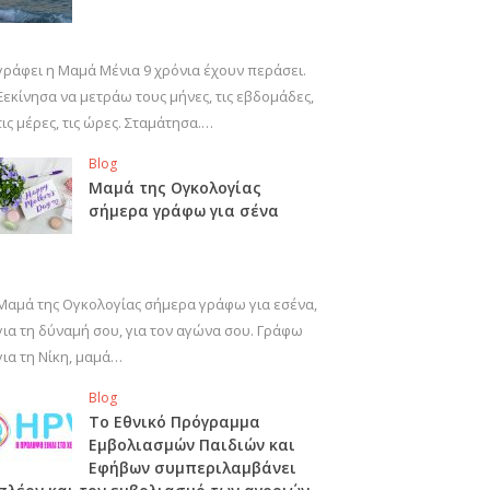
γράφει η Μαμά Μένια 9 χρόνια έχουν περάσει.
Ξεκίνησα να μετράω τους μήνες, τις εβδομάδες,
τις μέρες, τις ώρες. Σταμάτησα.…
Blog
Μαμά της Ογκολογίας
σήμερα γράφω για σένα
Μαμά της Ογκολογίας σήμερα γράφω για εσένα,
για τη δύναμή σου, για τον αγώνα σου. Γράφω
για τη Νίκη, μαμά…
Blog
Το Εθνικό Πρόγραμμα
Εμβολιασμών Παιδιών και
Εφήβων συμπεριλαμβάνει