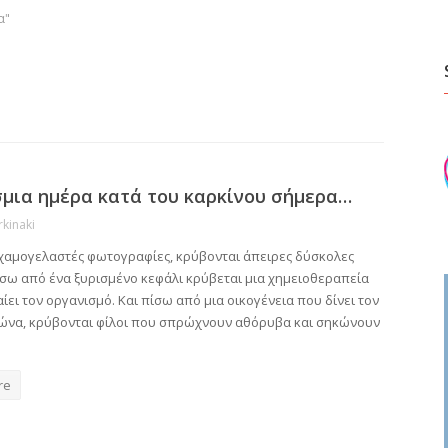
α"
μια ημέρα κατά του καρκίνου σήμερα…
rkinaki
χαμογελαστές φωτογραφίες, κρύβονται άπειρες δύσκολες
ίσω από ένα ξυρισμένο κεφάλι κρύβεται μια χημειοθεραπεία
ίει τον οργανισμό. Και πίσω από μια οικογένεια που δίνει τον
ώνα, κρύβονται φίλοι που σπρώχνουν αθόρυβα και σηκώνουν
re