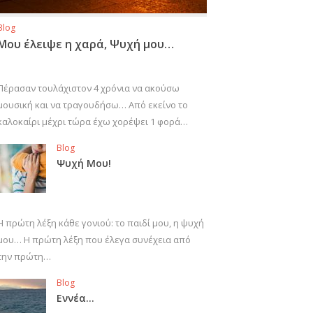
Blog
Μου έλειψε η χαρά, Ψυχή μου…
Πέρασαν τουλάχιστον 4 χρόνια να ακούσω
μουσική και να τραγουδήσω… Από εκείνο το
καλοκαίρι μέχρι τώρα έχω χορέψει 1 φορά…
Blog
Ψυχή Μου!
Η πρώτη λέξη κάθε γονιού: το παιδί μου, η ψυχή
μου… Η πρώτη λέξη που έλεγα συνέχεια από
την πρώτη…
Blog
Εννέα…