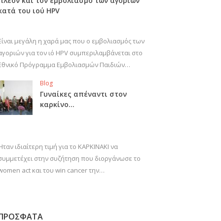
πλέον και τον εμβολιασμό των αγοριών
κατά του ιού HPV
Είναι μεγάλη η χαρά μας που ο εμβολιασμός των
αγοριών για τον ιό HPV συμπεριλαμβάνεται στο
Εθνικό Πρόγραμμα Εμβολιασμών Παιδιών…
Blog
Γυναίκες απέναντι στον
καρκίνο…
Ήταν ιδιαίτερη τιμή για το ΚΑΡΚΙΝΑΚΙ να
συμμετέχει στην συζήτηση που διοργάνωσε το
women act και του win cancer την…
ΠΡΟΣΦΑΤΑ