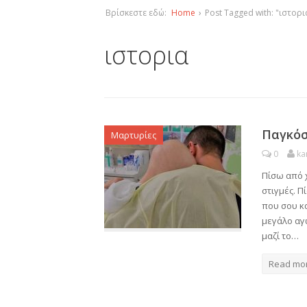
Βρίσκεστε εδώ:
Home
›
Post Tagged with: "ιστορι
ιστορια
Παγκόσ
Μαρτυρίες
0
ka
Πίσω από 
στιγμές. Π
που σου κα
μεγάλο αγ
μαζί το…
Read mo