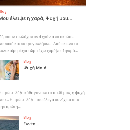
Blog
Μου έλειψε η χαρά, Ψυχή μου…
Πέρασαν τουλάχιστον 4 χρόνια να ακούσω
μουσική και να τραγουδήσω… Από εκείνο το
καλοκαίρι μέχρι τώρα έχω χορέψει 1 φορά…
Blog
Ψυχή Μου!
Η πρώτη λέξη κάθε γονιού: το παιδί μου, η ψυχή
μου… Η πρώτη λέξη που έλεγα συνέχεια από
την πρώτη…
Blog
Εννέα…