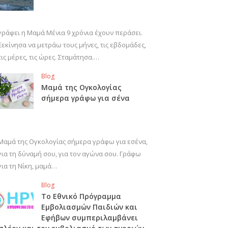
γράφει η Μαμά Μένια 9 χρόνια έχουν περάσει.
Ξεκίνησα να μετράω τους μήνες, τις εβδομάδες,
τις μέρες, τις ώρες. Σταμάτησα.…
Blog
Μαμά της Ογκολογίας
σήμερα γράφω για σένα
Μαμά της Ογκολογίας σήμερα γράφω για εσένα,
για τη δύναμή σου, για τον αγώνα σου. Γράφω
για τη Νίκη, μαμά…
Blog
Το Εθνικό Πρόγραμμα
Εμβολιασμών Παιδιών και
Εφήβων συμπεριλαμβάνει