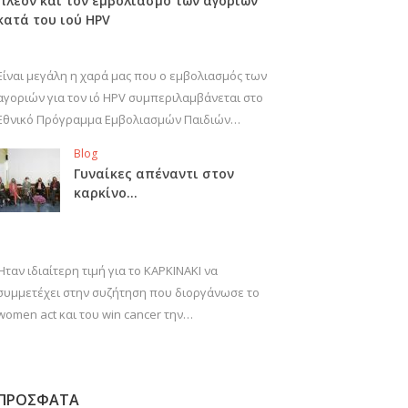
πλέον και τον εμβολιασμό των αγοριών
κατά του ιού HPV
Είναι μεγάλη η χαρά μας που ο εμβολιασμός των
αγοριών για τον ιό HPV συμπεριλαμβάνεται στο
Εθνικό Πρόγραμμα Εμβολιασμών Παιδιών…
Blog
Γυναίκες απέναντι στον
καρκίνο…
Ήταν ιδιαίτερη τιμή για το ΚΑΡΚΙΝΑΚΙ να
συμμετέχει στην συζήτηση που διοργάνωσε το
women act και του win cancer την…
ΠΡΟΣΦΑΤΑ