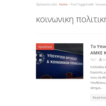
Βρίσκεστε εδώ:
Home
›
Post Tagged with: "κοινων
κοινωνικη πολιτικ
Το Υπο
Χρηστικά
ΑΜΚΕ 
0
ka
Η Ελλάδα έ
Ευρώπη, με
τους πενθ
Υποθέσεων
αίτημα…
Read mo