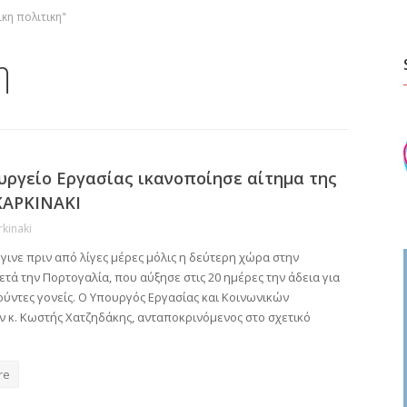
ικη πολιτικη"
η
υργείο Εργασίας ικανοποίησε αίτημα της
ΚΑΡΚΙΝΑΚΙ
rkinaki
γινε πριν από λίγες μέρες μόλις η δεύτερη χώρα στην
τά την Πορτογαλία, που αύξησε στις 20 ημέρες την άδεια για
ούντες γονείς. Ο Υπουργός Εργασίας και Κοινωνικών
 κ. Κωστής Χατζηδάκης, ανταποκρινόμενος στο σχετικό
re