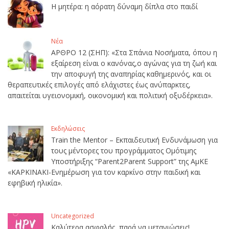
Η μητέρα: η αόρατη δύναμη δίπλα στο παιδί
Νέα
ΑΡΘΡΟ 12 (ΣΗΠ): «Στα Σπάνια Νοσήματα, όπου η
εξαίρεση είναι ο κανόνας,ο αγώνας για τη ζωή και
την αποφυγή της αναπηρίας καθημερινός, και οι
θεραπευτικές επιλογές από ελάχιστες έως ανύπαρκτες,
απαιτείται υγειονομική, οικονομική και πολιτική οξυδέρκεια».
Εκδηλώσεις
Train the Mentor – Εκπαιδευτική Ενδυνάμωση για
τους μέντορες του προγράμματος Ομότιμης
Υποστήριξης “Parent2Parent Support” της ΑμΚΕ
«ΚΑΡΚΙΝΑΚΙ-Ενημέρωση για τον καρκίνο στην παιδική και
εφηβική ηλικία».
Uncategorized
Καλύτερα ασφαλής, παρά να μετανιώσεις!