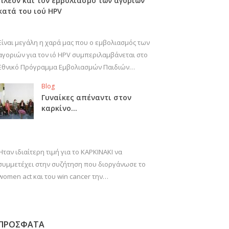
πλέον και τον εμβολιασμό των αγοριών
κατά του ιού HPV
Είναι μεγάλη η χαρά μας που ο εμβολιασμός των
αγοριών για τον ιό HPV συμπεριλαμβάνεται στο
Εθνικό Πρόγραμμα Εμβολιασμών Παιδιών…
Blog
Γυναίκες απέναντι στον
καρκίνο…
Ήταν ιδιαίτερη τιμή για το ΚΑΡΚΙΝΑΚΙ να
συμμετέχει στην συζήτηση που διοργάνωσε το
women act και του win cancer την…
ΠΡΟΣΦΑΤΑ