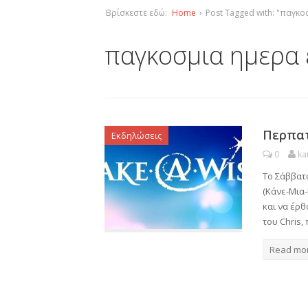
Βρίσκεστε εδώ:
Home
›
Post Tagged with: "παγκο
παγκοσμια ημερα 
Περπατ
Εκδηλώσεις
0
ka
Tο Σάββατ
(Κάνε-Μια
και να έρθ
του Chris,
Read mo