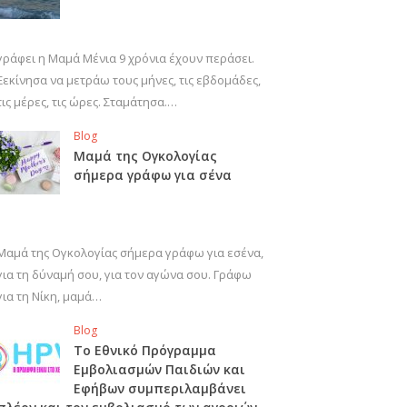
γράφει η Μαμά Μένια 9 χρόνια έχουν περάσει.
Ξεκίνησα να μετράω τους μήνες, τις εβδομάδες,
τις μέρες, τις ώρες. Σταμάτησα.…
Blog
Μαμά της Ογκολογίας
σήμερα γράφω για σένα
Μαμά της Ογκολογίας σήμερα γράφω για εσένα,
για τη δύναμή σου, για τον αγώνα σου. Γράφω
για τη Νίκη, μαμά…
Blog
Το Εθνικό Πρόγραμμα
Εμβολιασμών Παιδιών και
Εφήβων συμπεριλαμβάνει