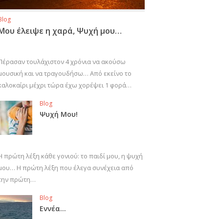
Blog
Μου έλειψε η χαρά, Ψυχή μου…
Πέρασαν τουλάχιστον 4 χρόνια να ακούσω
μουσική και να τραγουδήσω… Από εκείνο το
καλοκαίρι μέχρι τώρα έχω χορέψει 1 φορά…
Blog
Ψυχή Μου!
Η πρώτη λέξη κάθε γονιού: το παιδί μου, η ψυχή
μου… Η πρώτη λέξη που έλεγα συνέχεια από
την πρώτη…
Blog
Εννέα…