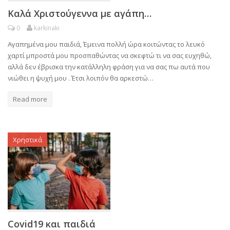
Καλά Χριστούγεννα με αγάπη…
0
karkinaki
Αγαπημένα μου παιδιά, Έμεινα πολλή ώρα κοιτώντας το λευκό
χαρτί μπροστά μου προσπαθώντας να σκεφτώ τι να σας ευχηθώ,
αλλά δεν έβρισκα την κατάλληλη φράση για να σας πω αυτά που
νιώθει η ψυχή μου . Έτσι λοιπόν θα αρκεστώ…
Read more
Χρηστικά
Covid19 και παιδιά