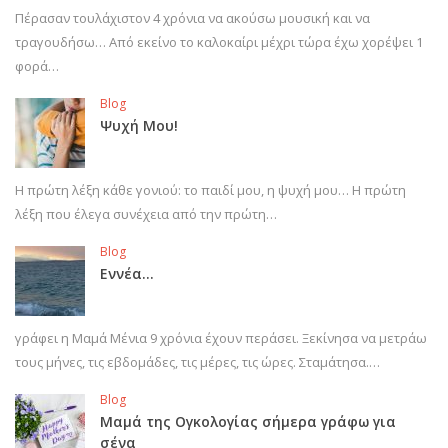
Πέρασαν τουλάχιστον 4 χρόνια να ακούσω μουσική και να
τραγουδήσω… Από εκείνο το καλοκαίρι μέχρι τώρα έχω χορέψει 1
φορά…
Blog
Ψυχή Μου!
Η πρώτη λέξη κάθε γονιού: το παιδί μου, η ψυχή μου… Η πρώτη
λέξη που έλεγα συνέχεια από την πρώτη…
Blog
Εννέα…
γράφει η Μαμά Μένια 9 χρόνια έχουν περάσει. Ξεκίνησα να μετράω
τους μήνες, τις εβδομάδες, τις μέρες, τις ώρες. Σταμάτησα.…
Blog
Μαμά της Ογκολογίας σήμερα γράφω για
σένα