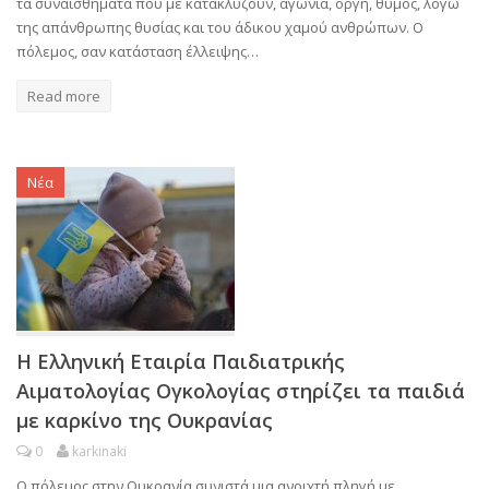
τα συναισθήματα που με κατακλύζουν, αγωνία, οργή, θυμός, λόγω
της απάνθρωπης θυσίας και του άδικου χαμού ανθρώπων. Ο
πόλεμος, σαν κατάσταση έλλειψης…
Read more
Νέα
Η Ελληνική Εταιρία Παιδιατρικής
Αιματολογίας Ογκολογίας στηρίζει τα παιδιά
με καρκίνο της Ουκρανίας
0
karkinaki
Ο πόλεμος στην Ουκρανία συνιστά μια ανοιχτή πληγή με