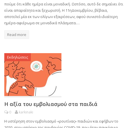
πούμε ότι κάθε ημέρα είναι μοναδική. Ωστόσο, αυτό δε σημαίνει ότι
είναι απαραίτητα και ξεχωριστή. Η 11ηΔεκεμβρίου, βέβαια,
αποτελεί μία εκ των ολίγων εξαιρέσεων, αφού συνιστά ιδιαίτερη
ημέρα-αφιέρωμα σε μοναδικά πλάσματα.…
Read more
Εκδηλώσεις
Η αξία του εμβολιασμού στα παιδιά
0
karkinaki
Η υστέρηση στον εμβολιασμό «ρουτίνας» παιδιών και εφήβων το
2020, στον απόηχο της πανδημίας COVID-19, που ήταν παγκόσμιο