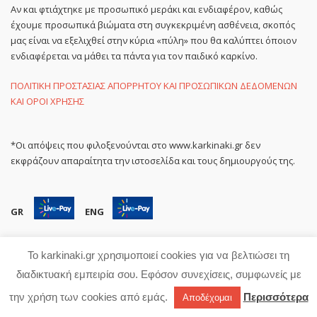
Αν και φτιάχτηκε με προσωπικό μεράκι και ενδιαφέρον, καθώς
έχουμε προσωπικά βιώματα στη συγκεκριμένη ασθένεια, σκοπός
μας είναι να εξελιχθεί στην κύρια «πύλη» που θα καλύπτει όποιον
ενδιαφέρεται να μάθει τα πάντα για τον παιδικό καρκίνο.
ΠΟΛΙΤΙΚΗ ΠΡΟΣΤΑΣΙΑΣ ΑΠΟΡΡΗΤΟΥ ΚΑΙ ΠΡΟΣΩΠΙΚΩΝ ΔΕΔΟΜΕΝΩΝ
ΚΑΙ ΟΡΟΙ ΧΡΗΣΗΣ
*Οι απόψεις που φιλοξενούνται στο www.karkinaki.gr δεν
εκφράζουν απαραίτητα την ιστοσελίδα και τους δημιουργούς της.
GR
ENG
Εγγραφή στο newsletter
Το karkinaki.gr χρησιμοποιεί cookies για να βελτιώσει τη
διαδικτυακή εμπειρία σου. Εφόσον συνεχίσεις, συμφωνείς με
την χρήση των cookies από εμάς.
Περισσότερα
Αποδέχομαι