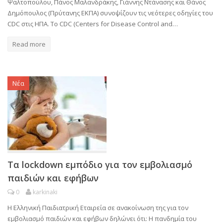
Ψαλτοπούλου, Πάνος Μαλανδράκης, Γιάννης Ντάνασης και Θάνος
Δημόπουλος (Πρύτανης ΕΚΠΑ) συνοψίζουν τις νεότερες οδηγίες του
CDC στις ΗΠΑ. Το CDC (Centers for Disease Control and…
Read more
Νέα
Τα lockdown εμπόδιο για τον εμβολιασμό
παιδιών και εφήβων
0
karkinaki
Η Ελληνική Παιδιατρική Εταιρεία σε ανακοίνωση της για τον
εμβολιασμό παιδιών και εφήβων δηλώνει ότι: Η πανδημία του