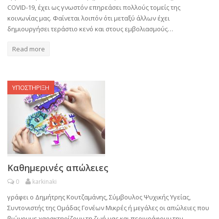
COVID-19, έχει ως γνωστόν επηρεάσει πολλούς τομείς της
κοινωνίας μας. Φαίνεται λοιπόν ότι μεταξύ άλλων έχει
δημιουργήσει τεράστιο κενό και στους εμβολιασμούς…
Read more
ΥΠΟΣΤΗΡΙΞΗ
Καθημερινές απώλειες
0
karkinaki
γράφει ο Δημήτρης Κουτζαμάνης, Σύμβουλος Ψυχικής Υγείας,
Συντονιστής της Ομάδας Γονέων Μικρές ή μεγάλες οι απώλειες που
βιώνουμε χαρακτηρίζουν τη ζωή μας και περιγράφουν την