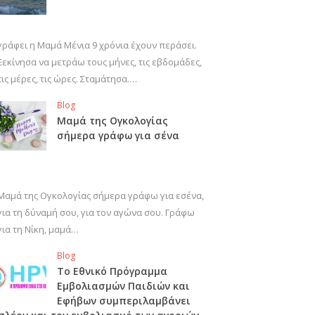
γράφει η Μαμά Μένια 9 χρόνια έχουν περάσει.
Ξεκίνησα να μετράω τους μήνες, τις εβδομάδες,
τις μέρες, τις ώρες. Σταμάτησα.…
Blog
Μαμά της Ογκολογίας
σήμερα γράφω για σένα
Μαμά της Ογκολογίας σήμερα γράφω για εσένα,
για τη δύναμή σου, για τον αγώνα σου. Γράφω
για τη Νίκη, μαμά…
Blog
Το Εθνικό Πρόγραμμα
Εμβολιασμών Παιδιών και
Εφήβων συμπεριλαμβάνει