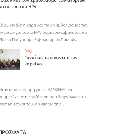
πλέον και τον εμβολιασμό των αγοριών
κατά του ιού HPV
Είναι μεγάλη η χαρά μας που ο εμβολιασμός των
αγοριών για τον ιό HPV συμπεριλαμβάνεται στο
Εθνικό Πρόγραμμα Εμβολιασμών Παιδιών…
Blog
Γυναίκες απέναντι στον
καρκίνο…
Ήταν ιδιαίτερη τιμή για το ΚΑΡΚΙΝΑΚΙ να
συμμετέχει στην συζήτηση που διοργάνωσε το
women act και του win cancer την…
ΠΡΟΣΦΑΤΑ