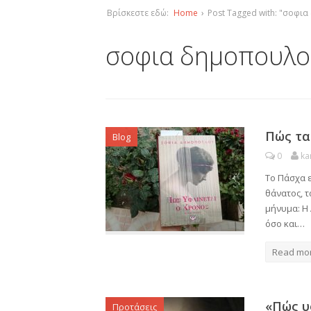
Βρίσκεστε εδώ:
Home
›
Post Tagged with: "σοφι
σοφια δημοπουλ
Πώς τα 
Blog
0
ka
Το Πάσχα ε
θάνατος, τ
μήνυμα: Η 
όσο και…
Read mo
«Πώς υ
Προτάσεις