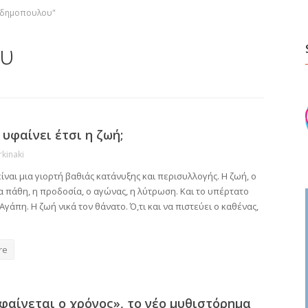
α δημοπουλου"
ου
υφαίνει έτσι η ζωή;
rkinaki
ίναι μια γιορτή βαθιάς κατάνυξης και περισυλλογής. Η ζωή, ο
α πάθη, η προδοσία, ο αγώνας, η λύτρωση. Και το υπέρτατο
Αγάπη. Η ζωή νικά τον θάνατο. Ό,τι και να πιστεύει ο καθένας,
re
φαίνεται ο χρόνος», το νέο μυθιστόρημα