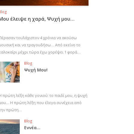
Blog
Μου έλειψε η χαρά, Ψυχή μου…
Πέρασαν τουλάχιστον 4 χρόνια να ακούσω
μουσική και να τραγουδήσω… Από εκείνο το
καλοκαίρι μέχρι τώρα έχω χορέψει 1 φορά…
Blog
Ψυχή Μου!
Η πρώτη λέξη κάθε γονιού: το παιδί μου, η ψυχή
μου… Η πρώτη λέξη που έλεγα συνέχεια από
την πρώτη…
Blog
Εννέα…