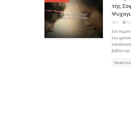
της Σο
Ψυχογι
0
ka
Στο πέμπτ
του χρόνου
καταδικασμ
βιβλίο της
Read mo