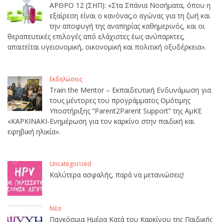
ΑΡΘΡΟ 12 (ΣΗΠ): «Στα Σπάνια Νοσήματα, όπου η
εξαίρεση είναι ο κανόνας,ο αγώνας για τη ζωή και
την αποφυγή της αναπηρίας καθημερινός, και οι
θεραπευτικές επιλογές από ελάχιστες έως ανύπαρκτες,
απαιτείται υγειονομική, οικονομική και πολιτική οξυδέρκεια».
Εκδηλώσεις
Train the Mentor – Εκπαιδευτική Ενδυνάμωση για
τους μέντορες του προγράμματος Ομότιμης
Υποστήριξης “Parent2Parent Support” της ΑμΚΕ
«ΚΑΡΚΙΝΑΚΙ-Ενημέρωση για τον καρκίνο στην παιδική και
εφηβική ηλικία».
Uncategorized
Καλύτερα ασφαλής, παρά να μετανιώσεις!
Νέα
Παγκόσμια Ημέρα Κατά του Καρκίνου της Παιδικής