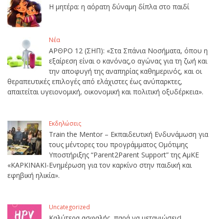
Η μητέρα: η αόρατη δύναμη δίπλα στο παιδί
Νέα
ΑΡΘΡΟ 12 (ΣΗΠ): «Στα Σπάνια Νοσήματα, όπου η
εξαίρεση είναι ο κανόνας,ο αγώνας για τη ζωή και
την αποφυγή της αναπηρίας καθημερινός, και οι
θεραπευτικές επιλογές από ελάχιστες έως ανύπαρκτες,
απαιτείται υγειονομική, οικονομική και πολιτική οξυδέρκεια».
Εκδηλώσεις
Train the Mentor – Εκπαιδευτική Ενδυνάμωση για
τους μέντορες του προγράμματος Ομότιμης
Υποστήριξης “Parent2Parent Support” της ΑμΚΕ
«ΚΑΡΚΙΝΑΚΙ-Ενημέρωση για τον καρκίνο στην παιδική και
εφηβική ηλικία».
Uncategorized
Καλύτερα ασφαλής, παρά να μετανιώσεις!