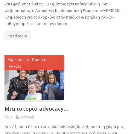
και Εφηβικής Ηλικίας (ICCD), όπως έχει καθιερωθεί η 15η
Φεβρουαρίου, η Αστική Μη Κερδοσκοπική Εταιρεία «ΚΑΡΚΙΝΑΚΙ –
Ενημέρωση για τον καρκίνο στην παιδική & εφηβική ηλικία»
ευθυγραμμίζεται με το παγκόσμιο…
Read more
Καρκίνος της Παιδικής
Ηλικίας
Μια ιστορία advocacy…
0
karkinaki
Δεν ήξερα τι ήταν τα μητρώα ασθενών, δεν ήξερα ότι η χώρα μας
δεν έχει μητρώα ασθενών… Έμαθα ότι τα χρειαζόμαστε. Είναι