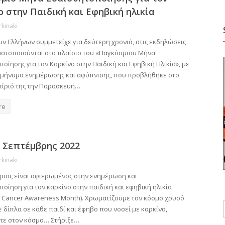
ο στην Παιδική και Εφηβική ηλικία
rkinaki
ων Ελλήνων συμμετείχε για δεύτερη χρονιά, στις εκδηλώσεις
ατοποιούνται στο πλαίσιο του «Παγκόσμιου Μήνα
οίησης για τον Καρκίνο στην Παιδική και Εφηβική Ηλικία», με
 μήνυμα ενημέρωσης και αφύπνισης, που προβλήθηκε στο
κτίριό της την Παρασκευή…
re
 Σεπτέμβρης 2022
rkinaki
ριος είναι αφιερωμένος στην ενημέρωση και
οίηση για τον καρκίνο στην παιδική και εφηβική ηλικία
d Cancer Awareness Month). Χρωματίζουμε τον κόσμο χρυσό
ε δίπλα σε κάθε παιδί και έφηβο που νοσεί με καρκίνο,
ε στον κόσμο… Στήριξε…