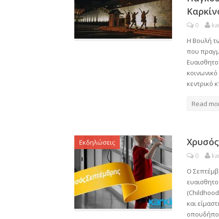
Καρκίν
0
ka
Η Βουλή τ
που πραγμ
Ευαισθητοπ
κοινωνικό
κεντρικό 
Read mo
Χρυσός
Εκδηλώσεις
0
ka
Ο Σεπτέμβ
ευαισθητοπ
(Childhoo
και είμαστ
οπουδήποτ