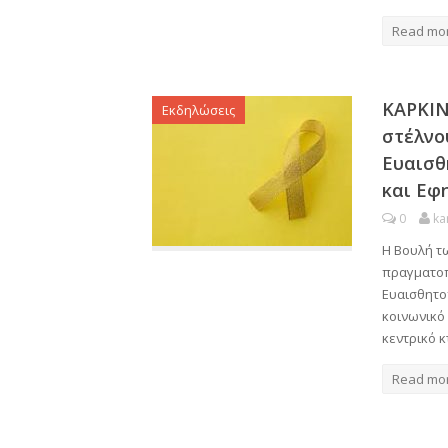
Read mo
ΚΑΡΚΙΝ
Εκδηλώσεις
στέλνο
Ευαισθ
και Εφ
0
ka
Η Βουλή τ
πραγματοπ
Ευαισθητοπ
κοινωνικό
κεντρικό κ
Read mo