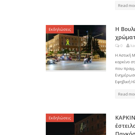
Read mo
Η Βουλ
Εκδηλώσεις
χρώματ
0
ka
Η Αστική 
καρκίνο στ
που πραγμ
Ενημέρωση
Εφηβική Η
Read mo
ΚΑΡΚΙΝ
Εκδηλώσεις
έστειλα
Παγκόσ