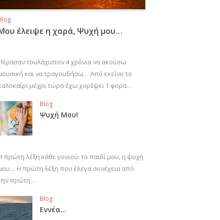
Blog
Μου έλειψε η χαρά, Ψυχή μου…
Πέρασαν τουλάχιστον 4 χρόνια να ακούσω
μουσική και να τραγουδήσω… Από εκείνο το
καλοκαίρι μέχρι τώρα έχω χορέψει 1 φορά…
Blog
Ψυχή Μου!
Η πρώτη λέξη κάθε γονιού: το παιδί μου, η ψυχή
μου… Η πρώτη λέξη που έλεγα συνέχεια από
την πρώτη…
Blog
Εννέα…