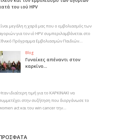
πλέον και τον εμβολιασμό των αγοριών
κατά του ιού HPV
Είναι μεγάλη η χαρά μας που ο εμβολιασμός των
αγοριών για τον ιό HPV συμπεριλαμβάνεται στο
Εθνικό Πρόγραμμα Εμβολιασμών Παιδιών…
Blog
Γυναίκες απέναντι στον
καρκίνο…
Ήταν ιδιαίτερη τιμή για το ΚΑΡΚΙΝΑΚΙ να
συμμετέχει στην συζήτηση που διοργάνωσε το
women act και του win cancer την…
ΠΡΟΣΦΑΤΑ