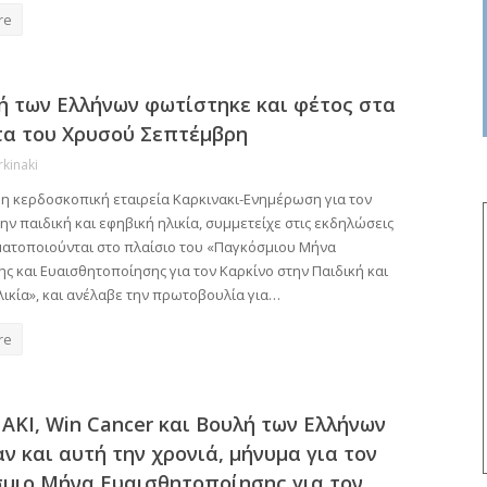
re
ή των Ελλήνων φωτίστηκε και φέτος στα
α του Χρυσού Σεπτέμβρη
rkinaki
Μη κερδοσκοπική εταιρεία Καρκινακι-Ενημέρωση για τον
ην παιδική και εφηβική ηλικία, συμμετείχε στις εκδηλώσεις
ατοποιούνται στο πλαίσιο του «Παγκόσμιου Μήνα
ς και Ευαισθητοποίησης για τον Καρκίνο στην Παιδική και
λικία», και ανέλαβε την πρωτοβουλία για…
re
ΑΚΙ, Win Cancer και Βουλή των Ελλήνων
ν και αυτή την χρονιά, μήνυμα για τον
μιο Μήνα Ευαισθητοποίησης για τον