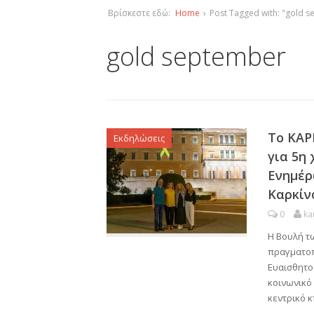
Βρίσκεστε εδώ:
Home
›
Post Tagged with: "gold 
gold september
Το ΚΑΡ
Εκδηλώσεις
για 5η
Ενημέρ
Καρκίν
0
ka
Η Βουλή τω
πραγματοπ
Ευαισθητοπ
κοινωνικό
κεντρικό κ