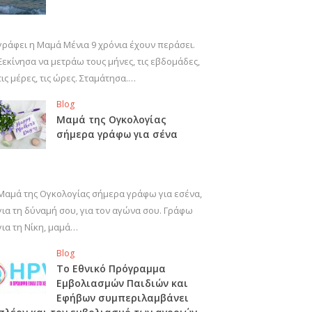
γράφει η Μαμά Μένια 9 χρόνια έχουν περάσει.
Ξεκίνησα να μετράω τους μήνες, τις εβδομάδες,
τις μέρες, τις ώρες. Σταμάτησα.…
Blog
Μαμά της Ογκολογίας
σήμερα γράφω για σένα
Μαμά της Ογκολογίας σήμερα γράφω για εσένα,
για τη δύναμή σου, για τον αγώνα σου. Γράφω
για τη Νίκη, μαμά…
Blog
Το Εθνικό Πρόγραμμα
Εμβολιασμών Παιδιών και
Εφήβων συμπεριλαμβάνει