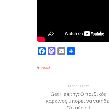
Facebook
Mastodon
Email
Μοιραστε
featured
PREVIOUS POST
Get Healthy: Ο παιδικός
καρκίνος μπορεί να νικηθε
(2ο μέρος)