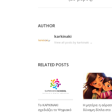
AUTHOR
karkinaki
View all posts by karkinaki
→
RELATED POSTS
Το ΚΑΡΚΙΝΑΚΙ
Η μητέρα: η αόρατ
σχεδιάζει το Ψηφιακό
δύναμη δίπλα στο