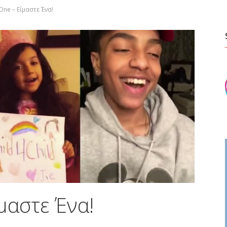
One – Είμαστε Ένα!
μαστε Ένα!