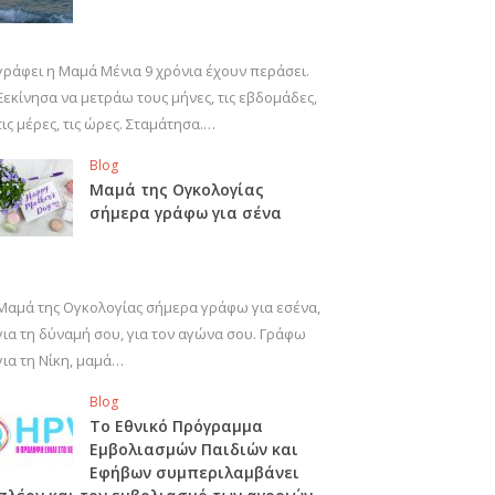
γράφει η Μαμά Μένια 9 χρόνια έχουν περάσει.
Ξεκίνησα να μετράω τους μήνες, τις εβδομάδες,
τις μέρες, τις ώρες. Σταμάτησα.…
Blog
Μαμά της Ογκολογίας
σήμερα γράφω για σένα
Μαμά της Ογκολογίας σήμερα γράφω για εσένα,
για τη δύναμή σου, για τον αγώνα σου. Γράφω
για τη Νίκη, μαμά…
Blog
Το Εθνικό Πρόγραμμα
Εμβολιασμών Παιδιών και
Εφήβων συμπεριλαμβάνει