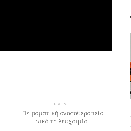
ίτε
NEXT POST
Πειραματική ανοσοθεραπεία
ί
νικά τη λευχαιμία!