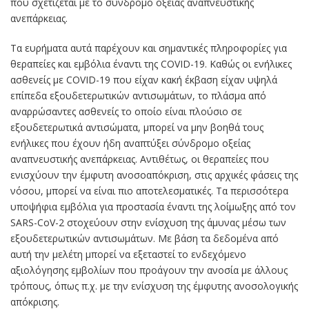
που σχετίζεται με το σύνδρομο οξείας αναπνευστικής
ανεπάρκειας.
Τα ευρήματα αυτά παρέχουν και σημαντικές πληροφορίες για
θεραπείες και εμβόλια έναντι της COVID-19. Καθώς οι ενήλικες
ασθενείς με COVID-19 που είχαν κακή έκβαση είχαν υψηλά
επίπεδα εξουδετερωτικών αντισωμάτων, το πλάσμα από
αναρρώσαντες ασθενείς το οποίο είναι πλούσιο σε
εξουδετερωτικά αντισώματα, μπορεί να μην βοηθά τους
ενήλικες που έχουν ήδη αναπτύξει σύνδρομο οξείας
αναπνευστικής ανεπάρκειας. Αντιθέτως, οι θεραπείες που
ενισχύουν την έμφυτη ανοσοαπόκριση, στις αρχικές φάσεις της
νόσου, μπορεί να είναι πιο αποτελεσματικές. Τα περισσότερα
υποψήφια εμβόλια για προστασία έναντι της λοίμωξης από τον
SARS-CoV-2 στοχεύουν στην ενίσχυση της άμυνας μέσω των
εξουδετερωτικών αντισωμάτων. Με βάση τα δεδομένα από
αυτή την μελέτη μπορεί να εξεταστεί το ενδεχόμενο
αξιολόγησης εμβολίων που προάγουν την ανοσία με άλλους
τρόπους, όπως π.χ. με την ενίσχυση της έμφυτης ανοσολογικής
απόκρισης.