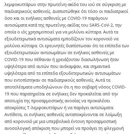
λεμφοκυττάρων στην πρωτεΐνη-ακίδα του ιού σε σύγκριση με
παιδιατρικούς ασθενείς. Διαπιστώθηκε ότι τόσο οι παιδιατρικοί
όσο και οι ενήλικες ασθενείς με COVID-19 παράγουν
αντισώματα κατά της πρωτεΐνης-ακίδας του SARS-CoV-2, την
οποία ο ιός χρησιμοποιεί για να μολύνει κύτταρα. Αυτά τα
εξουδετερωτικά αντισώματα εμποδίζουν τον κορονοϊό να
μολύνει κύτταρα. Οι ερευνητές διαπίστωσαν ότι τα επίπεδα των
εξουδετερωτικών αντισωμάτων σε ενήλικες ασθενείς με
COVID-19 που πέθαναν ή χρειάζονταν διασωλήνωση ήταν
υψηλότερα από αυτών που ανέκαμψαν, και σημαντικά
υψηλότερα από τα επίπεδα εξουδετερωτικών αντισωμάτων
που εντοπίστηκαν σε παιδιατρικούς ασθενείς. Αυτά τα
αποτελέσματα υποδηλώνουν ότι η πιο σοβαρή νόσος COVID-
19 που παρατηρείται σε ενήλικες δεν προκαλείται από την
αποτυχία της προσαρμοστικής ανοσίας να προκαλέσει
αποκρίσεις Τ-λεμφοκυττάρων ή να παράγει αντισώματα.
Αντίθετα, οι ενήλικες ασθενείς ανταποκρίνονται σε λοίμωξη
από κορονοϊό με μια υπερβολικά έντονη προσαρμοστική
ανοσολογική απόκριση που μπορεί να προάγει τη φλεγμονή