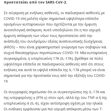
προστατεύει από τον SARS-CoV-2.
Σε σύγκριση με ενήλικες ασθενείς, οι παιδιατρικοί ασθενείς με
COVID-19 στη μελέτη είχαν σημαντικά υψηλότερα επίπεδα
ορισμένων κυτταροκινών που σχετίζονται με την έμφυτη
ανοσολογική απόκριση. Αυτό υποδηλώνει ότι η πιο ισχυρή
έμφυτη απόκριση των νέων τους προστατεύει από την
ανάπτυξη του συνδρόμου οξείας αναπνευστικής δυσχέρειας
(ARDS) – που είναι χαρακτηριστικό γνώρισμα των σοβαρών και
συχνά θανατηφόρων περιπτώσεων COVID-19. Μία κυτταροκίνη
συγκεκριμένα, η ιντερλευκίνη-17Α (IL-17A), βρέθηκε σε πολύ
υψηλότερα επίπεδα σε παιδιατρικούς ασθενείς από ότι στους
ενήλικες και αυτά τα υψηλά επίπεδα της IL-17A μπορεί να είναι
σημαντικά για την προστασία τους από την εξέλιξη του COVID-
19.
Οι συγγραφείς σημείωσαν ότι οι συγκεντρώσεις της IL-17A και
της ιντερφερόνης-γ (IFN-γ) στον ορό, αλλά όχι του TNF-α ή της
ιντερλευκίνης-6 (IL-6), είχαν αντίστροφη σχέση με την ηλικία.
Οι ενήλικες εμφάνισαν μια πιο ισχυρή απόκριση μέσω των Τ-