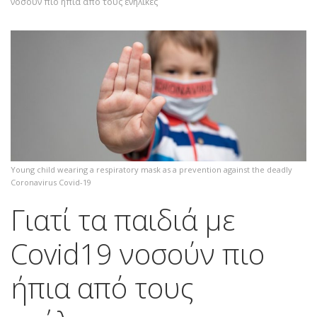
νοσούν πιο ήπια από τους ενήλικες
Young child wearing a respiratory mask as a prevention against the deadly
Coronavirus Covid-19
Γιατί τα παιδιά με
Covid19 νοσούν πιο
ήπια από τους