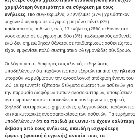
χαμηλότερη θνησιμότητα σε σύγκριση με τους
ενήλικες.
Πιο συγκεκριμένα, 22 ενήλικες (37%) χρειάστηκαν
μηχανικό αερισμό σε σύγκριση με μόνο πέντε (8%)
παιδιατρικούς ασθενείς ενώ, 17 ενήλικες (28%) πέθαναν στο
νοσοκομείο σε σύγκριση με δύο (3%) παιδιατρικούς ασθενείς
ενώ δεν σημειώθηκαν θάνατοι σε παιδιατρικούς ασθενείς που
είχαν εμφανίσει πολύ-συστηματικό φλεγμονώδες σύνδρομο.
Οι λόγοι για τις διαφορές στις κλινικές εκδηλώσεις
υποδηλώνουν ότι παράγοντες που εξαρτώνται από την
ηλικία
μπορούν να ρυθμίσουν την ανοσολογική απόκριση έναντι του
ιού. Οι ερευνητές εξέτασαν δείγματα αίματος των ασθενών για
την παρουσία διαφόρων τύπων ανοσοκυττάρων, αποκρίσεων
αντισωμάτων και κυτταροκινών, και συνέκριναν τις χυμικές
(δηλαδή κυτταροκίνες, χημειοκίνες, φλεγμονώδεις παράγοντες
κα) και κυτταρικές ανοσοαποκρίσεις των ασθενών. Τα ευρήματα
υποδηλώνουν ότι
τα παιδιά με COVID-19 έχουν καλύτερη
έκβαση από τους ενήλικες, επειδή η ισχυρότερη
έμφυτη (φυσική ή εγγενής) ανοσία τους τα