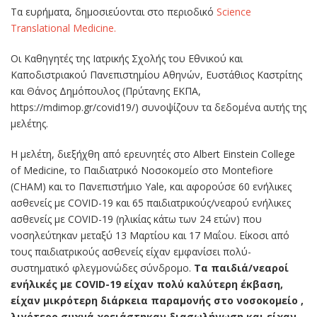
Τα ευρήματα, δημοσιεύονται στο περιοδικό
Science
Translational Medicine.
Οι Καθηγητές της Ιατρικής Σχολής του Εθνικού και
Καποδιστριακού Πανεπιστημίου Αθηνών, Ευστάθιος Καστρίτης
και Θάνος Δημόπουλος (Πρύτανης ΕΚΠΑ,
https://mdimop.gr/covid19/) συνοψίζουν τα δεδομένα αυτής της
μελέτης.
Η μελέτη, διεξήχθη από ερευνητές στο Albert Einstein College
of Medicine, το Παιδιατρικό Νοσοκομείο στο Montefiore
(CHAM) και το Πανεπιστήμιο Yale, και αφορούσε 60 ενήλικες
ασθενείς με COVID-19 και 65 παιδιατρικούς/νεαρού ενήλικες
ασθενείς με COVID-19 (ηλικίας κάτω των 24 ετών) που
νοσηλεύτηκαν μεταξύ 13 Μαρτίου και 17 Μαΐου. Είκοσι από
τους παιδιατρικούς ασθενείς είχαν εμφανίσει πολύ-
συστηματικό φλεγμονώδες σύνδρομο.
Τα παιδιά/νεαροί
ενήλικές με COVID-19 είχαν πολύ καλύτερη έκβαση,
είχαν μικρότερη διάρκεια παραμονής στο νοσοκομείο ,
λιγότερο συχνά χρειάστηκαν διασωλήνωση και είχαν