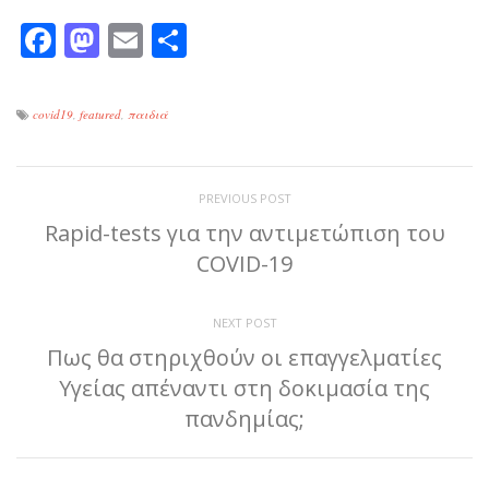
Facebook
Mastodon
Email
Μοιραστείτε
covid19
,
featured
,
παιδιά
PREVIOUS POST
Rapid-tests για την αντιμετώπιση του
COVID-19
NEXT POST
Πως θα στηριχθούν οι επαγγελματίες
Υγείας απέναντι στη δοκιμασία της
πανδημίας;