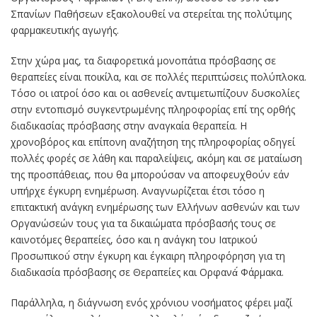
Σπανίων Παθήσεων εξακολουθεί να στερείται της πολύτιμης
φαρμακευτικής αγωγής.
Στην χώρα μας, τα διαφορετικά μονοπάτια πρόσβασης σε
θεραπείες είναι ποικίλα, και σε πολλές περιπτώσεις πολύπλοκα.
Τόσο οι ιατροί όσο και οι ασθενείς αντιμετωπίζουν δυσκολίες
στην εντοπισμό συγκεντρωμένης πληροφορίας επί της ορθής
διαδικασίας πρόσβασης στην αναγκαία θεραπεία. Η
χρονοβόρος και επίπονη αναζήτηση της πληροφορίας οδηγεί
πολλές φορές σε λάθη και παραλείψεις, ακόμη και σε ματαίωση
της προσπάθειας, που θα μπορούσαν να αποφευχθούν εάν
υπήρχε έγκυρη ενημέρωση. Αναγνωρίζεται έτσι τόσο η
επιτακτική ανάγκη ενημέρωσης των Ελλήνων ασθενών και των
Οργανώσεών τους για τα δικαιώματα πρόσβασής τους σε
καινοτόμες θεραπείες, όσο και η ανάγκη του Ιατρικού
Προσωπικού́ στην έγκυρη και έγκαιρη πληροφόρηση για τη
διαδικασία πρόσβασης σε Θεραπείες και Ορφανά́ Φάρμακα.
Παράλληλα, η διάγνωση ενός χρόνιου νοσήματος φέρει μαζί