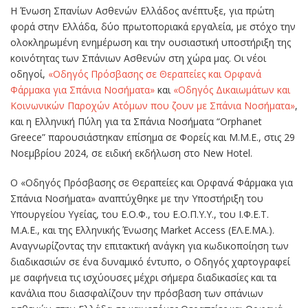
H Ένωση Σπανίων Ασθενών Ελλάδος ανέπτυξε, για πρώτη
φορά στην Ελλάδα, δύο πρωτοποριακά εργαλεία, με στόχο την
ολοκληρωμένη ενημέρωση και την ουσιαστική υποστήριξη της
κοινότητας των Σπάνιων Ασθενών στη χώρα μας. Οι νέοι
οδηγοί,
«Οδηγός Πρόσβασης σε Θεραπείες και Ορφανά
Φάρμακα για Σπάνια Νοσήματα»
και
«Οδηγός Δικαιωμάτων και
Κοινωνικών Παροχών Ατόμων που ζουν με Σπάνια Νοσήματα»
,
και η Ελληνική Πύλη για τα Σπάνια Νοσήματα “Orphanet
Greece” παρουσιάστηκαν επίσημα σε Φορείς και Μ.Μ.Ε., στις 29
Νοεμβρίου 2024, σε ειδική εκδήλωση στο New Hotel.
Ο «Οδηγός Πρόσβασης σε Θεραπείες και Ορφανά́ Φάρμακα για
Σπάνια Νοσήματα» αναπτύχθηκε με την Υποστήριξη του
Υπουργείου Υγείας, του Ε.Ο.Φ., του Ε.Ο.Π.Υ.Υ., του Ι.Φ.Ε.Τ.
Μ.Α.Ε., και της Ελληνικής Ένωσης Market Access (ΕΛ.Ε.ΜΑ.).
Αναγνωρίζοντας την επιτακτική ανάγκη για κωδικοποίηση των
διαδικασιών σε ένα δυναμικό έντυπο, ο Οδηγός χαρτογραφεί
με σαφήνεια τις ισχύουσες μέχρι σήμερα διαδικασίες και τα
κανάλια που διασφαλίζουν την πρόσβαση των σπάνιων