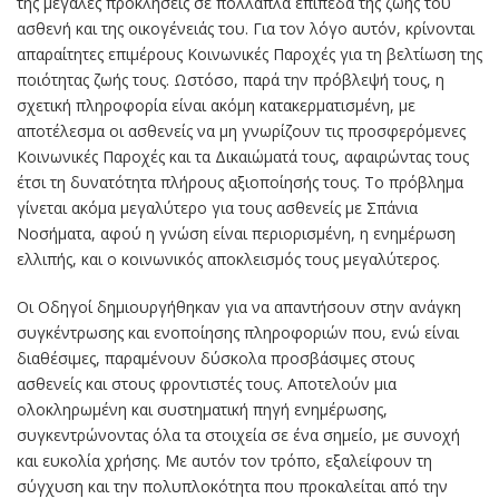
της μεγάλες προκλήσεις σε πολλαπλά επίπεδα της ζωής του
ασθενή και της οικογένειάς του. Για τον λόγο αυτόν, κρίνονται
απαραίτητες επιμέρους Κοινωνικές Παροχές για τη βελτίωση της
ποιότητας ζωής τους. Ωστόσο, παρά την πρόβλεψή τους, η
σχετική πληροφορία είναι ακόμη κατακερματισμένη, με
αποτέλεσμα οι ασθενείς να μη γνωρίζουν τις προσφερόμενες
Κοινωνικές Παροχές και τα Δικαιώματά τους, αφαιρώντας τους
έτσι τη δυνατότητα πλήρους αξιοποίησής τους. Το πρόβλημα
γίνεται ακόμα μεγαλύτερο για τους ασθενείς με Σπάνια
Νοσήματα, αφού η γνώση είναι περιορισμένη, η ενημέρωση
ελλιπής, και ο κοινωνικός αποκλεισμός τους μεγαλύτερος.
Οι Οδηγοί δημιουργήθηκαν για να απαντήσουν στην ανάγκη
συγκέντρωσης και ενοποίησης πληροφοριών που, ενώ είναι
διαθέσιμες, παραμένουν δύσκολα προσβάσιμες στους
ασθενείς και στους φροντιστές τους. Αποτελούν μια
ολοκληρωμένη και συστηματική πηγή ενημέρωσης,
συγκεντρώνοντας όλα τα στοιχεία σε ένα σημείο, με συνοχή
και ευκολία χρήσης. Με αυτόν τον τρόπο, εξαλείφουν τη
σύγχυση και την πολυπλοκότητα που προκαλείται από την