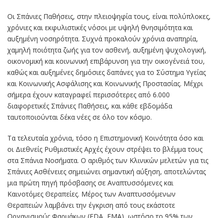
Οι Σπάνιες Παθήσεις, στην πλειοψηφία τους, είναι πολύπλοκες,
χρόνιες και εκφυλιστικές νόσοι με υψηλή θνησιμότητα και
αυξημένη νοσηρότητα. Συχνά προκαλούν χρόνια αναπηρία,
χαμηλή ποιότητα ζωής για τον ασθενή, αυξημένη ψυχολογική,
οικονομική και κοινωνική επιβάρυνση για την οικογένειά του,
καθώς και αυξημένες δημόσιες δαπάνες για το Σύστημα Υγείας
και Κοινωνικής Ασφάλισης και Κοινωνικής Προστασίας. Μέχρι
σήμερα έχουν καταγραφεί περισσότερες από 6.000
διαφορετικές Σπάνιες Παθήσεις, και κάθε εβδομάδα
ταυτοποιούνται δέκα νέες σε όλο τον κόσμο.
Τα τελευταία χρόνια, τόσο η Επιστημονική Κοινότητα όσο και
οι Διεθνείς Ρυθμιστικές Αρχές έχουν στρέψει το βλέμμα τους
στα Σπάνια Νοσήματα. Ο αριθμός των Κλινικών μελετών για τις
Σπάνιες Ασθένειες σημειώνει σημαντική αύξηση, αποτελώντας
μια πρώτη πηγή πρόσβασης σε Αναπτυσσόμενες και
Καινοτόμες Θεραπείες. Μέρος των Αναπτυσσόμενων
Θεραπειών λαμβάνει την έγκριση από τους εκάστοτε
Οργανισμούς Φαρμάκων (FDA, EMA), ωστόσο το 95% των