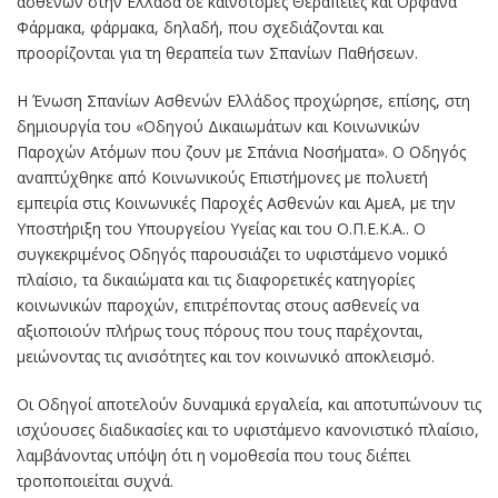
ασθενών στην Ελλάδα σε καινοτόμες Θεραπείες και Ορφανά
Φάρμακα, φάρμακα, δηλαδή, που σχεδιάζονται και
προορίζονται για τη θεραπεία των Σπανίων Παθήσεων.
Η Ένωση Σπανίων Ασθενών Ελλάδος προχώρησε, επίσης, στη
δημιουργία του «Οδηγού Δικαιωμάτων και Κοινωνικών
Παροχών Ατόμων που ζουν με Σπάνια Νοσήματα». Ο Οδηγός
αναπτύχθηκε από Κοινωνικούς Επιστήμονες με πολυετή
εμπειρία στις Κοινωνικές Παροχές Ασθενών και ΑμεΑ, με την
Υποστήριξη του Υπουργείου Υγείας και του Ο.Π.Ε.Κ.Α.. Ο
συγκεκριμένος Οδηγός παρουσιάζει το υφιστάμενο νομικό
πλαίσιο, τα δικαιώματα και τις διαφορετικές κατηγορίες
κοινωνικών παροχών, επιτρέποντας στους ασθενείς να
αξιοποιούν πλήρως τους πόρους που τους παρέχονται,
μειώνοντας τις ανισότητες και τον κοινωνικό αποκλεισμό.
Οι Οδηγοί αποτελούν δυναμικά εργαλεία, και αποτυπώνουν τις
ισχύουσες διαδικασίες και το υφιστάμενο κανονιστικό πλαίσιο,
λαμβάνοντας υπόψη ότι η νομοθεσία που τους διέπει
τροποποιείται συχνά.