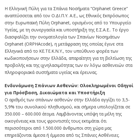
Η Ελληνική Πύλη για τα Σπάνια Νοσήματα “Orphanet Greece”
αναπτύσσεται από τον Ο.ΔΙ.Π.Υ. A.E., ως Εθνικός Εκπρόσωπος
στην Ευρωπαϊκή Πύλη Orphanet, ορισμένος από το Υπουργείο
Υγείας, με τη συνεργασία και υποστήριξη της Ε.Σ.Α.Ε.. Το έργο
διασφαλίζει την ονοματολογία των Σπανίων Νοσημάτων
Orphanet (ORPHAcode), η μετάφραση της οποίας έγινε στα
Ελληνικά από το ΚΕ.ΤΕ.Κ.Ν.Υ., τον υπεύθυνο φορέα των
κωδικοποιήσεων στην Ελλάδα, απαραίτητη για τη βελτίωση της
προβολής και της ιχνηλασιμότητας των εν λόγω ασθενειών στα
πληροφοριακά συστήματα υγείας και έρευνας.
Ενδυνάμωση Σπάνιων Ασθενών: Ολοκληρωμένοι Οδηγοί
για Πρόσβαση, Δικαιώματα και Υποστήριξη
Ο αριθμός των σπάνιων ασθενών στην Ελλάδα αγγίζει το 3,5-
5,9% του συνολικού πληθυσμού, και σήμερα υπολογίζεται σε
350.000 – 600.000 άτομα. Λαμβάνοντας υπόψη τα μέλη της
οικογένειας και τους φροντιστές τους εκτιμάται ότι
περισσότεροι από 1.500.000 άνθρωποι στη χώρα μας
επηρεάζονται άμεσα ή έμμεσα από τις Σπάνιες Ασθένειες.