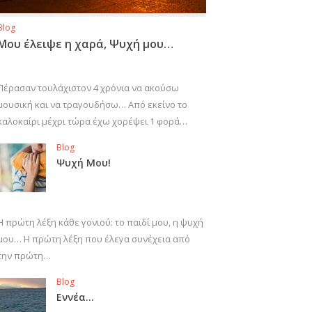
Blog
Μου έλειψε η χαρά, Ψυχή μου…
Πέρασαν τουλάχιστον 4 χρόνια να ακούσω
μουσική και να τραγουδήσω… Από εκείνο το
καλοκαίρι μέχρι τώρα έχω χορέψει 1 φορά…
Blog
Ψυχή Μου!
Η πρώτη λέξη κάθε γονιού: το παιδί μου, η ψυχή
μου… Η πρώτη λέξη που έλεγα συνέχεια από
την πρώτη…
Blog
Εννέα…