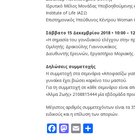
Ιδρυτικό Μέλος Μονάδας Υποβοηθούμενης
Institute of Life ΙΑΣΩ
Επιστημονικός Υπεύθυνος Κέντρου Woman C
Σάββατο 15 Δεκεμβρίου 2018 • 10:00 – 12
«Η σημασία του γονιδιακού ελέγχου στην π
Ομιλητής: Δρακούλης Γιαννουκάκος
Διευθυντής Ερευνών, Εργαστήριο Μοριακής 
Δηλώσεις συμμετοχής
Η συμμετοχή στα σεμινάρια «Αποφασίζω γιατ
γυναίκα έχει βιώσει καρκίνο του μαστού.
Για τη συμμετοχή σε κάθε σεμινάριο είναι 
«Άλμα Ζωής» 2108815444 μία εβδομάδα πριν
Μέγιστος αριθμός συμμετεχόντων είναι τα 35
ειδικούς και η επίλυση των αποριών.
Facebook
Mastodon
Email
Μοιραστε