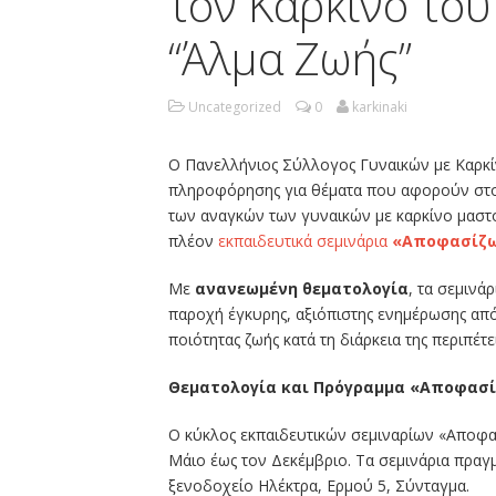
τον Καρκίνο το
“Άλμα Ζωής”
Uncategorized
0
karkinaki
Ο Πανελλήνιος Σύλλογος Γυναικών με Καρκ
πληροφόρησης για θέματα που αφορούν στον
των αναγκών των γυναικών με καρκίνο μαστο
πλέον
εκπαιδευτικά σεμινάρια
«Αποφασίζω
Με
ανανεωμένη θεματολογία
, τα σεμινά
παροχή έγκυρης, αξιόπιστης ενημέρωσης από
ποιότητας ζωής κατά τη διάρκεια της περιπέτε
Θεματολογία και Πρόγραμμα «Αποφασίζ
Ο κύκλος εκπαιδευτικών σεμιναρίων «Αποφασ
Μάιο έως τον Δεκέμβριο. Τα σεμινάρια πραγ
ξενοδοχείο Ηλέκτρα, Ερμού 5, Σύνταγμα.