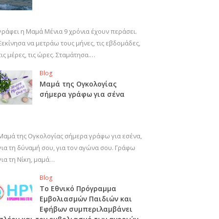
γράφει η Μαμά Μένια 9 χρόνια έχουν περάσει.
Ξεκίνησα να μετράω τους μήνες, τις εβδομάδες,
τις μέρες, τις ώρες. Σταμάτησα.…
Blog
Μαμά της Ογκολογίας
σήμερα γράφω για σένα
Μαμά της Ογκολογίας σήμερα γράφω για εσένα,
για τη δύναμή σου, για τον αγώνα σου. Γράφω
για τη Νίκη, μαμά…
Blog
Το Εθνικό Πρόγραμμα
Εμβολιασμών Παιδιών και
Εφήβων συμπεριλαμβάνει