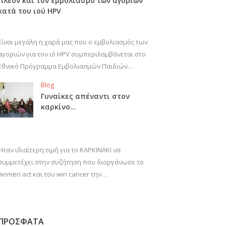
πλέον και τον εμβολιασμό των αγοριών
κατά του ιού HPV
Είναι μεγάλη η χαρά μας που ο εμβολιασμός των
αγοριών για τον ιό HPV συμπεριλαμβάνεται στο
Εθνικό Πρόγραμμα Εμβολιασμών Παιδιών…
Blog
Γυναίκες απέναντι στον
καρκίνο…
Ήταν ιδιαίτερη τιμή για το ΚΑΡΚΙΝΑΚΙ να
συμμετέχει στην συζήτηση που διοργάνωσε το
women act και του win cancer την…
ΠΡΟΣΦΑΤΑ